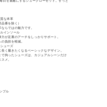
あなたの毎日を素敵にするシュークローゼット。ずっと
上質な本革
部品番を除く）
革ならではの魅力です。
ナルインソール
弾力が足裏のアーチをしっかりサポート。
への負担を軽減。
るシューズ
に長く履きたくなるベーシックなデザイン。
まで拘ったシューズは、カジュアルシーンだけ
ススメ。
シンプル
て