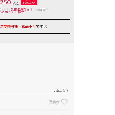
250
30%OFF
税込
3,850
ばさらに
円引き！
※適用条件
192
ポイント還元
ズ交換可能・返品不可
です
お気に入り
品切れ