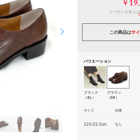
￥19,
クーポンを使え
この商品は
サイ
バリエーション
ブラック
ブラウン
（BL）
（BR）
サイズ
在庫
225/22.5cm
なし