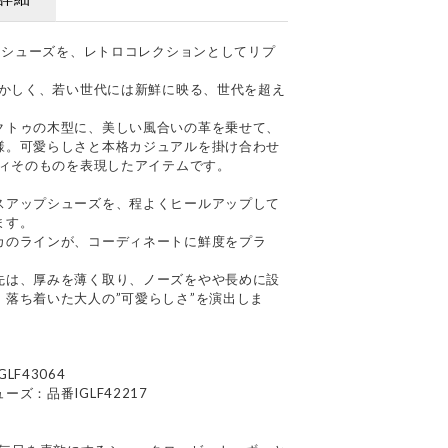
表的シューズを、レトロコレクションとしてリプ
懐かしく、若い世代には新鮮に映る、世代を超え
クトゥの木型に、美しい風合いの革を乗せて、
様。可愛らしさと本格カジュアルを掛け合わせ
ティそのものを表現したアイテムです。
スアップシューズを、程よくヒールアップして
ます。
カのラインが、コーディネートに鮮度をプラ
先は、厚みを薄く取り、ノーズをやや長めに設
落ち着いた大人の”可愛らしさ”を演出しま
F43064
ズ：品番IGLF42217