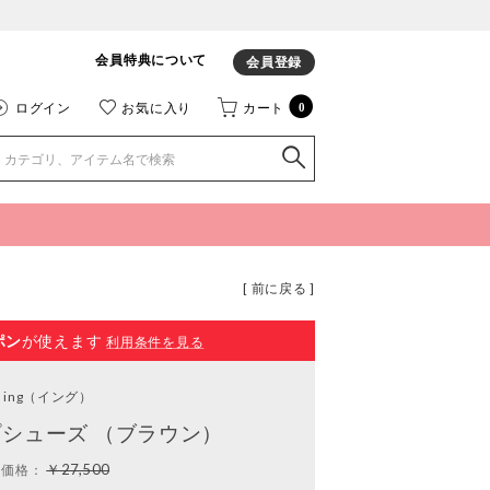
会員特典について
会員登録
ログイン
お気に入り
カート
0
[ 前に戻る ]
ポン
が使えます
利用条件を見る
ing
（イング）
シューズ （ブラウン）
￥27,500
常価格：