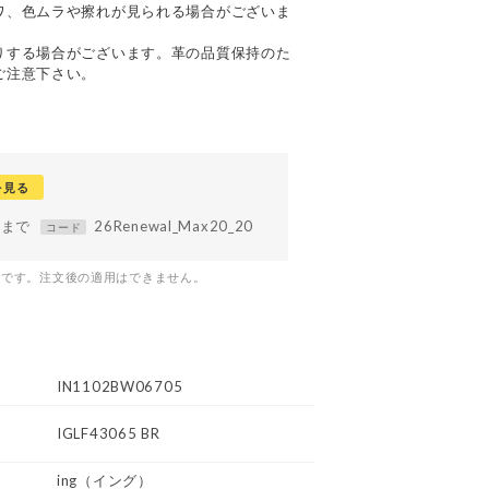
ワ、色ムラや擦れが見られる場合がございま
りする場合がございます。革の品質保持のた
ご注意下さい。
を見る
59まで
26Renewal_Max20_20
コード
つです。注文後の適用はできません。
IN1102BW06705
IGLF43065 BR
ing
（イング）