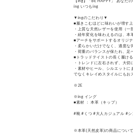
【ing】「BE HAPPY」 
ing いつもing
▼ingのこだわり▼
■履きこむほどに味わいが増す
・上質な天然レザーを使用（一
・経年変化を味わえるのは、本
■アーチをサポートするオリジ
・柔らかいだけでなく、適度な
・荷重のバランスが保たれ、足
■トラッドテイストの長く履け
・トレンドに左右されず、大切
・素材やヒール、シルエットに
でなくキレイめスタイルにもお
※2E
※ing イング
■素材 ： 本革（キップ）
#靴 #くつ #大人カジュアル #
※本革(天然皮革)の商品につい