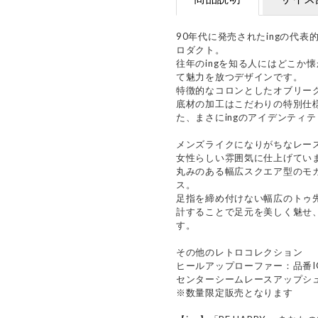
90年代に発売されたingの代
ロダクト。
往年のingを知る人にはどこか
て魅力を放つデザインです。
特徴的なコロンとしたオブリー
底材の加工はこだわりの特別仕
た、まさにingのアイデンティ
メンズライクになりがちなレー
女性らしい雰囲気に仕上げてい
丸みのある幅広スクエア型のモ
ス。
足指を締め付けない幅広のトゥ
計することで足元を美しく魅せ、
す。
その他のレトロコレクション
ヒールアップローファー：品番IGL
センターシームレースアップシュー
※数量限定販売となります