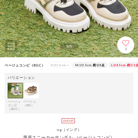
1
/
8
3
ベージュコンビ（BGC）
S/22.5cm
×
M/23.5cm
残り3点
L/24.5cm
残り1
バリエーション
ベージュ
ベージュ
コンビ
（BG）
（BGC）
（イング）
ing
厚底スニーカーサンダル （ベージュコンビ）