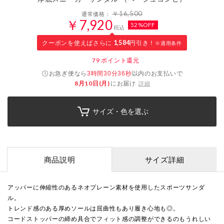
￥16,500
通常価格：
￥7,920
52%OFF
税込
クーポンを使えばさらに
1,584
円引き！
※適用条件
79
ポイント還元
お急ぎ便なら
以内
のお支払いで
3時間30分35秒
8月10日(月)
にお届け
詳細
サイズ・色を選ぶ
商品説明
サイズ詳細
アッパーに伸縮性のあるネオプレーン素材を使用したスポーツサンダ
ル。
トレンド感のある厚めソールは屈曲性もあり履き心地も◎。
コードストッパーの締め具合でフィット感の調整ができるのもうれしい