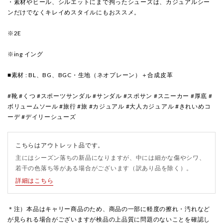
・素材やヒール、シルエットにまで拘ったシューズは、カジュアルシー
ンだけでなくキレイめスタイルにもおススメ。
※2E
※ing イング
■素材 : BL、BG、BGC・生地（ネオプレーン）＋合成皮革
#靴 #くつ #スポーツサンダル #サンダル #スポサン #スニーカー #厚底 #
ボリュームソール #旅行 #旅 #カジュアル #大人カジュアル #きれいめコ
ーデ #デイリーシューズ
こちらはアウトレット品です。
主にはシーズン落ちの新品になりますが、中には細かな傷やシワ、
若干の色落ち等がある場合がございます（訳あり品を除く）。
詳細はこちら
＊注）本品はキャリー商品のため、商品の一部に軽度の擦れ・汚れなど
が見られる場合がございますが検品の上品質に問題のないことを確認し