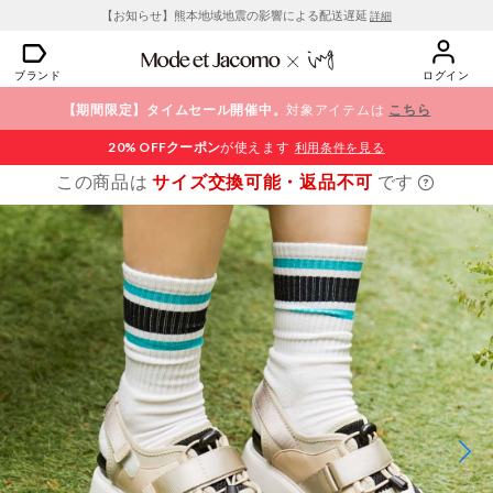
【お知らせ】熊本地域地震の影響による配送遅延
詳細
ブランド
ログイン
【期間限定】タイムセール開催中。
対象アイテムは
こちら
20% OFF
クーポン
が使えます
利用条件を見る
この商品は
サイズ交換可能・返品不可
です