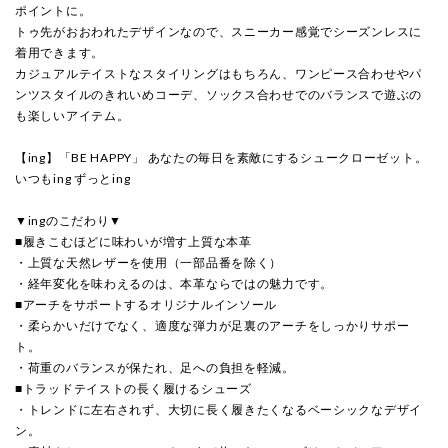
ポイントに。
トゥ先がおおわれたデザインなので、スニーカー感覚でシーズンレスに
着用できます。
カジュアルテイストなスタイリングはもちろん、ワンピース合わせやパ
ンツスタイルのきれいめコーデ、ソックス合わせでのバランスで遊ぶの
も楽しいアイテム。
【ing】「BE HAPPY」 あなたの毎日を素敵にするシュークローゼット。
いつもing ずっとing
▼ingのこだわり▼
■履きこむほどに味わいが増す上質な本革
・上質な天然レザーを使用（一部品番を除く）
・経年変化を味わえるのは、本革ならではの魅力です。
■アーチをサポートするオリジナルインソール
・柔らかいだけでなく、適度な弾力が足裏のアーチをしっかりサポー
ト。
・荷重のバランスが保たれ、足への負担を軽減。
■トラッドテイストの長く履けるシューズ
・トレンドに左右されず、大切に長く履きたくなるベーシックなデザイ
ン。