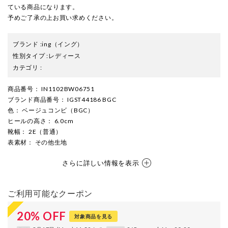
ている商品になります。
予めご了承の上お買い求めください。
ブランド
:
ing
（イング）
性別タイプ
:
レディース
カテゴリ
:
商品番号
： IN1102BW06751
ブランド商品番号
： IGST44186 BGC
色
： ベージュコンビ（BGC）
ヒールの高さ
： 6.0cm
靴幅
： 2E（普通）
表素材
： その他生地
さらに詳しい情報を表示
ご利用可能なクーポン
20
%
OFF
対象商品を見る