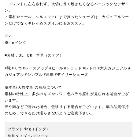
・トレンドに左右されず、大切に長く履きたくなるベーシックなデザイ
ン。
・素材やヒール、シルエットにまで拘ったシューズは、カジュアルシー
ンだけでなくキレイめスタイルにもおススメ。
※2E
※ing イング
■素材：BL、BR・本革（ステア）
#靴 #くつ #レースアップ #ヒール #トラッド #レトロ #大人カジュアル #
カジュアル #シンプル #通勤 #デイリーシューズ
※本革(天然皮革)の商品について
素材の特性上、多少のキズやシワ、色ムラや擦れが見られる場合がござ
います。
汗や雨などで濡れた場合、色移りする場合がございます。革の品質保持
のため、できるだけ濡らさないようご注意下さい。
ブランド
:
ing
（イング）
性別タイプ
:
レディース