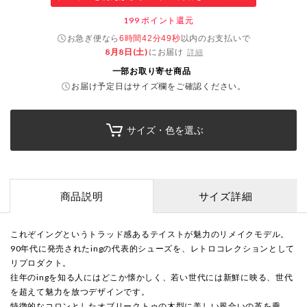
199
ポイント還元
お急ぎ便なら
以内
のお支払いで
6時間42分48秒
8月8日(土)
にお届け
詳細
一部お取り寄せ商品
お届け予定日はサイズ欄をご確認ください。
サイズ・色を選ぶ
商品説明
サイズ詳細
これぞイングというトラッド感あるテイストが魅力のリメイクモデル。
90年代に発売されたingの代表的シューズを、レトロコレクションとして
リプロダクト。
往年のingを知る人にはどこか懐かしく、若い世代には新鮮に映る、世代
を超えて魅力を放つデザインです。
特徴的なコロンとしたオブリークトゥの木型に美しい風合いの革を乗