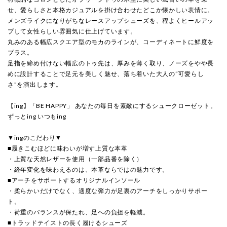
せ、愛らしさと本格カジュアルを掛け合わせたどこか懐かしい表情に。
メンズライクになりがちなレースアップシューズを、程よくヒールアッ
プして女性らしい雰囲気に仕上げています。
丸みのある幅広スクエア型のモカのラインが、コーディネートに鮮度を
プラス。
足指を締め付けない幅広のトゥ先は、厚みを薄く取り、ノーズをやや長
めに設計することで足元を美しく魅せ、落ち着いた大人の”可愛らし
さ”を演出します。
【ing】「BE HAPPY」 あなたの毎日を素敵にするシュークローゼット。
ずっとing いつもing
▼ingのこだわり▼
■履きこむほどに味わいが増す上質な本革
・上質な天然レザーを使用（一部品番を除く）
・経年変化を味わえるのは、本革ならではの魅力です。
■アーチをサポートするオリジナルインソール
・柔らかいだけでなく、適度な弾力が足裏のアーチをしっかりサポー
ト。
・荷重のバランスが保たれ、足への負担を軽減。
■トラッドテイストの長く履けるシューズ