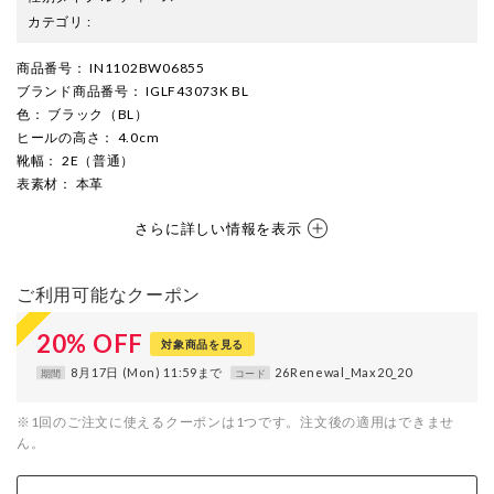
カテゴリ
:
商品番号
： IN1102BW06855
ブランド商品番号
： IGLF43073K BL
色
： ブラック（BL）
ヒールの高さ
： 4.0cm
靴幅
： 2E（普通）
表素材
： 本革
さらに詳しい情報を表示
ご利用可能なクーポン
20
%
OFF
対象商品を見る
8月17日 (Mon) 11:59まで
26Renewal_Max20_20
期間
コード
※1回のご注文に使えるクーポンは1つです。注文後の適用はできませ
ん。