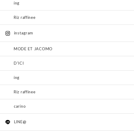
ing
Riz raffinee
instagram
MODE ET JACOMO
D'ICI
ing
Riz raffinee
carino
LINE@