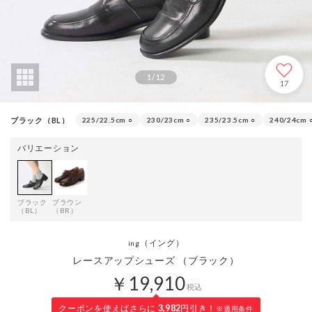
1
/
12
17
ブラック（BL）
225/22.5cm
○
230/23cm
○
235/23.5cm
○
240/24cm
バリエーション
ブラック
ブラウン
（BL）
（BR）
（イング）
ing
レースアップシューズ （ブラック）
￥19,910
税込
クーポンを使えばさらに
3,982
円引き！
※適用条件