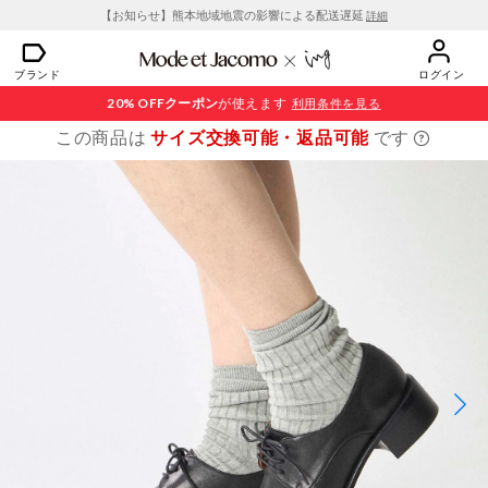
【お知らせ】熊本地域地震の影響による配送遅延
詳細
ブランド
ログイン
20% OFF
クーポン
が使えます
利用条件を見る
この商品は
サイズ交換可能・返品可能
です