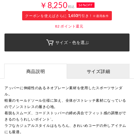
￥8,250
16%OFF
税込
クーポンを使えばさらに
1,650
円引き！
※適用条件
82
ポイント還元
サイズ・色を選ぶ
商品説明
サイズ詳細
アッパーに伸縮性のあるネオプレーン素材を使用したスポーツサンダ
ル。
軽量のモールドソール仕様に加え、全体がストレッチ素材になっている
のでノンストレスの履き心地。
着脱もスムーズ、コードストッパーの締め具合でフィット感の調整がで
きるのもうれしいポイント`。
ラフなカジュアルスタイルはもちろん、きれいめコーデの外しアイテム
にも最適。