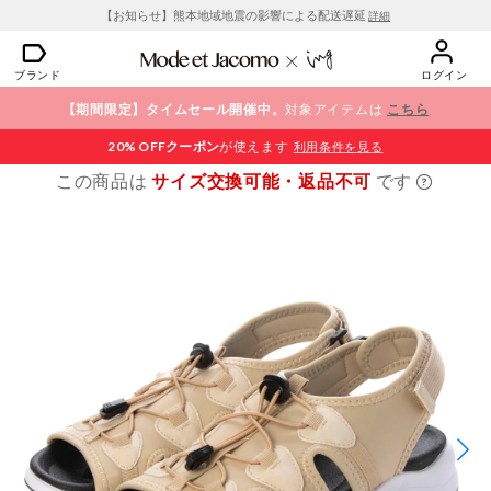
【お知らせ】熊本地域地震の影響による配送遅延
詳細
ブランド
ログイン
【期間限定】タイムセール開催中。
対象アイテムは
こちら
20% OFF
クーポン
が使えます
利用条件を見る
この商品は
サイズ交換可能・返品不可
です