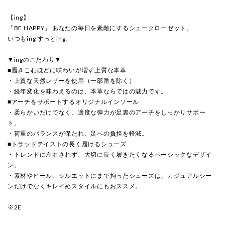
【ing】
「BE HAPPY」 あなたの毎日を素敵にするシュークローゼット。
いつもing ずっとing。
▼ingのこだわり▼
■履きこむほどに味わいが増す上質な本革
・上質な天然レザーを使用（一部番を除く）
・経年変化を味わえるのは、本革ならではの魅力です。
■アーチをサポートするオリジナルインソール
・柔らかいだけでなく、適度な弾力が足裏のアーチをしっかりサポー
ト。
・荷重のバランスが保たれ、足への負担を軽減。
■トラッドテイストの長く履けるシューズ
・トレンドに左右されず、大切に長く履きたくなるベーシックなデザイ
ン。
・素材やヒール、シルエットにまで拘ったシューズは、カジュアルシー
ンだけでなくキレイめスタイルにもおススメ。
※2E