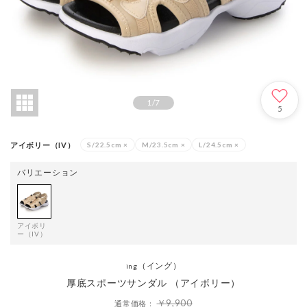
1
/
7
5
アイボリー（IV）
S/22.5cm
×
M/23.5cm
×
L/24.5cm
×
バリエーション
アイボリ
ー（IV）
（イング）
ing
厚底スポーツサンダル （アイボリー）
￥9,900
通常価格：