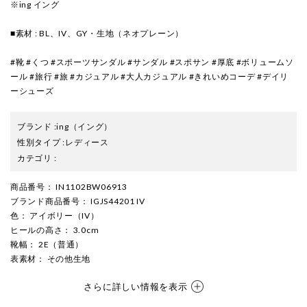
※ing イング
■素材 : BL、IV、GY・生地（ネオプレーン）
#靴 #くつ #スポーツサンダル #サンダル #スポサン #厚底 #ボリュームソ
ール #旅行 #旅 #カジュアル #大人カジュアル #きれいめコーデ #デイリ
ーシューズ
ブランド
:
ing
（イング）
性別タイプ
:
レディース
カテゴリ
:
商品番号
： IN1102BW06913
ブランド商品番号
： IGJS44201 IV
色
： アイボリー（IV）
ヒールの高さ
： 3.0cm
靴幅
： 2E（普通）
表素材
： その他生地
さらに詳しい情報を表示