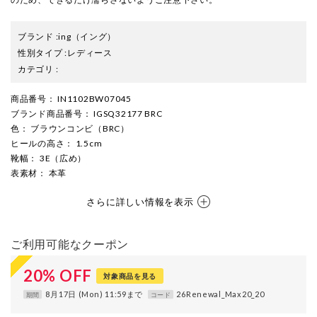
ブランド
:
ing
（イング）
性別タイプ
:
レディース
カテゴリ
:
商品番号
： IN1102BW07045
ブランド商品番号
： IGSQ32177 BRC
色
： ブラウンコンビ（BRC）
ヒールの高さ
： 1.5cm
靴幅
： 3E（広め）
表素材
： 本革
さらに詳しい情報を表示
ご利用可能なクーポン
20
%
OFF
対象商品を見る
8月17日 (Mon) 11:59まで
26Renewal_Max20_20
期間
コード