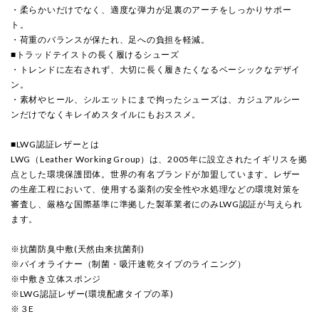
・柔らかいだけでなく、適度な弾力が足裏のアーチをしっかりサポー
ト。
・荷重のバランスが保たれ、足への負担を軽減。
■トラッドテイストの長く履けるシューズ
・トレンドに左右されず、大切に長く履きたくなるベーシックなデザイ
ン。
・素材やヒール、シルエットにまで拘ったシューズは、カジュアルシー
ンだけでなくキレイめスタイルにもおススメ。
■LWG認証レザーとは
LWG（Leather Working Group）は、2005年に設立されたイギリスを拠
点とした環境保護団体。世界の有名ブランドが加盟しています。レザー
の生産工程において、使用する薬剤の安全性や水処理などの環境対策を
審査し、厳格な国際基準に準拠した製革業者にのみLWG認証が与えられ
ます。
※抗菌防臭中敷(天然由来抗菌剤)
※バイオライナー（制菌・吸汗速乾タイプのライニング）
※中敷き立体スポンジ
※LWG認証レザー(環境配慮タイプの革)
※３E