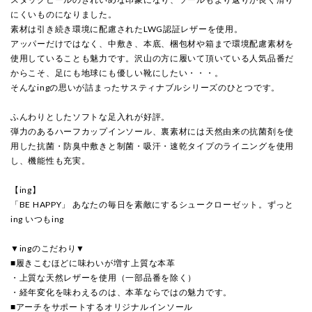
にくいものになりました。
素材は引き続き環境に配慮されたLWG認証レザーを使用。
アッパーだけではなく、中敷き、本底、梱包材や箱まで環境配慮素材を
使用していることも魅力です。沢山の方に履いて頂いている人気品番だ
からこそ、足にも地球にも優しい靴にしたい・・・。
そんなingの思いが詰まったサスティナブルシリーズのひとつです。
ふんわりとしたソフトな足入れが好評。
弾力のあるハーフカップインソール、裏素材には天然由来の抗菌剤を使
用した抗菌・防臭中敷きと制菌・吸汗・速乾タイプのライニングを使用
し、機能性も充実。
【ing】
「BE HAPPY」 あなたの毎日を素敵にするシュークローゼット。ずっと
ing いつもing
▼ingのこだわり▼
■履きこむほどに味わいが増す上質な本革
・上質な天然レザーを使用（一部品番を除く）
・経年変化を味わえるのは、本革ならではの魅力です。
■アーチをサポートするオリジナルインソール