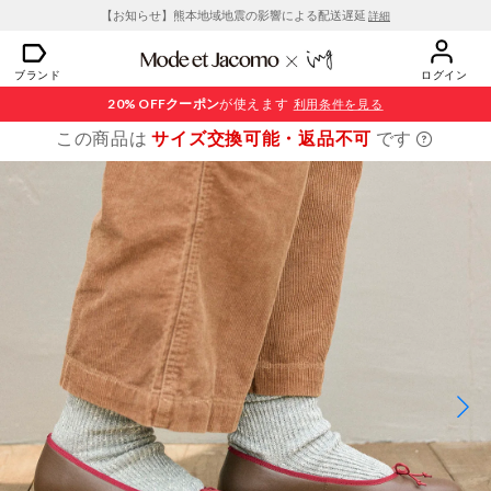
【お知らせ】熊本地域地震の影響による配送遅延
詳細
ブランド
ログイン
20% OFF
クーポン
が使えます
利用条件を見る
この商品は
サイズ交換可能・返品不可
です