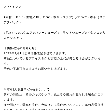
※ing イング
■素材 ： BGK・生地／ BL、OGC・本革（ステア）／DGYC・本革（ステ
アヌバック）
#靴 #くつ #スクエア #バレーシューズ #フラットシューズ #ペタンコ #大
人カジュアル
【価格改定のお知らせ】
2025年2月1日より価格改定させて頂きます。
商品についているプライスタグと実際の上代が異なる場合がございま
す。
予めご了承頂きますようお願い申し上げます。
※本革(天然皮革)の商品について
素材の特性上、多少のキズやシワ、色ムラや擦れが見られる場合がござ
います。
汗や雨などで濡れた場合、色移りする場合がございます。革の品質保持
のため、できるだけ濡らさないようご注意下さい。