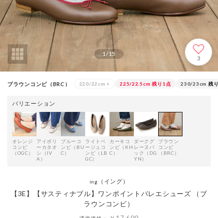
1
/
15
3
ブラウンコンビ（BRC）
220/22cm
×
225/22.5cm
残り1点
230/23cm
残り
バリエーション
オレンジ
アイボリ
ブルーコ
ライトベ
カーキコ
ダークグ
ブラウン
コンビ
ーカタオ
ンビ（BU
ージュコ
ンビ（KH
レーヌバ
コンビ
（OGC）
シ（IV
C）
ンビ（LB
C）
ック（DG
（BRC）
A）
GC）
YN）
（イング）
ing
【3E】【サスティナブル】ワンポイントバレエシューズ （ブ
ラウンコンビ）