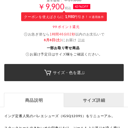
￥17,600
通常価格：
￥9,900
43%OFF
税込
クーポンを使えばさらに
1,980
円引き！
※適用条件
99
ポイント還元
お急ぎ便なら
以内
のお支払いで
1時間46分01秒
8月8日(土)
にお届け
詳細
一部お取り寄せ商品
お届け予定日はサイズ欄をご確認ください。
サイズ・色を選ぶ
商品説明
サイズ詳細
イング定番人気のバレエシューズ（IGSQ12091）をリニューアル。
スタックヒールのきれいめな印象になり、ソールもより返りが良く滑り