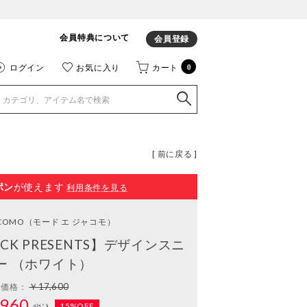
会員特典について
会員登録
ログイン
お気に入り
カート
0
[ 前に戻る ]
ポン
が使えます
利用条件を見る
ACOMO
（モード エ ジャコモ）
RICK PRESENTS】デザインスニ
ー （ホワイト）
￥17,600
常価格：
960
15%OFF