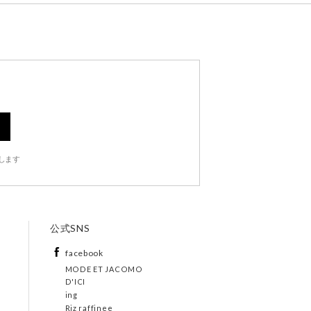
します
公式SNS
facebook
MODE ET JACOMO
D'ICI
ing
Riz raffinee