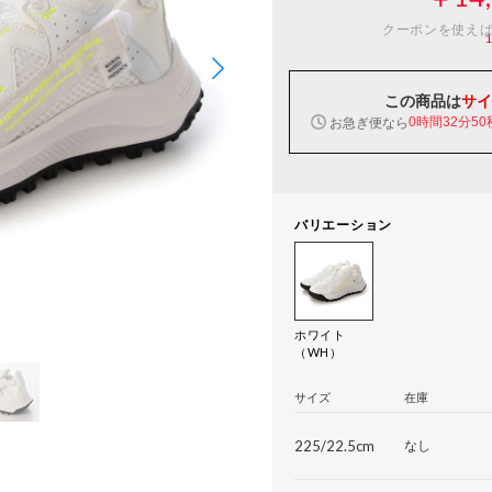
クーポンを使え
この商品は
サイ
お急ぎ便なら
0時間32分49
バリエーション
ホワイト
（WH）
サイズ
在庫
225/22.5cm
なし