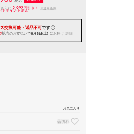
税込
2,992
ばさらに
円引き！
※適用条件
149
ポイント還元
ズ交換可能・返品不可
です
以内
のお支払いで
8月8日(土)
にお届け
詳細
秒
お気に入り
品切れ