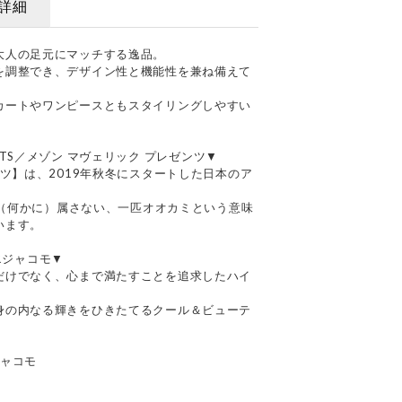
詳細
大人の足元にマッチする逸品。
を調整でき、デザイン性と機能性を兼ね備えて
カートやワンピースともスタイリングしやすい
ESENTS／メゾン マヴェリック プレゼンツ▼
ンツ】は、2019年秋冬にスタートした日本のア
』は（何かに）属さない、一匹オオカミという意味
います。
ドエジャコモ▼
だけでなく、心まで満たすことを追求したハイ
身の内なる輝きをひきたてるクール＆ビューテ
エジャコモ