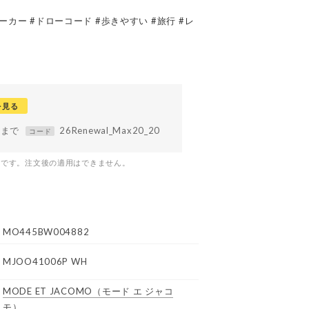
ーカー #ドローコード #歩きやすい #旅行 #レ
を見る
59まで
26Renewal_Max20_20
コード
つです。注文後の適用はできません。
MO445BW004882
MJOO41006P WH
MODE ET JACOMO
（モード エ ジャコ
モ）