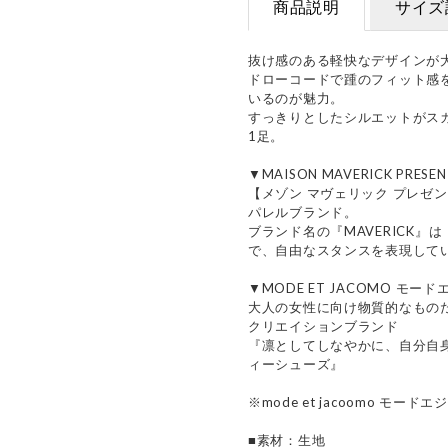
商品説明
サイズ
抜け感のある軽快なデザインが
ドローコードで踵のフィット感
いるのが魅力。
すっきりとしたシルエットがス
1足。
▼MAISON MAVERICK PR
【メゾン マヴェリック プレゼ
パレルブランド。
ブランド名の『MAVERICK
で、自由なスタンスを表現して
▼MODE ET JACOMO モー
大人の女性に向け物質的なもの
クリエイションブランド
『凛としてしなやかに、自分自
ィーシューズ』
※mode et jacoomo モード
■素材：生地