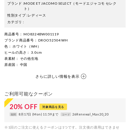
ブランド
:
MODE ET JACOMO SELECT
（モードエジャコモ セレク
ト）
性別タイプ
:
レディース
カテゴリ
:
商品番号
： MO8324BW001119
ブランド商品番号
： DROO52504 WH
色
： ホワイト（WH）
ヒールの高さ
： 3.0cm
表素材
： その他生地
原産国
： 中国
さらに詳しい情報を表示
ご利用可能なクーポン
20
%
OFF
対象商品を見る
8月17日 (Mon) 11:59まで
26Renewal_Max20_20
期間
コード
※1回のご注文に使えるクーポンは1つです。注文後の適用はできませ