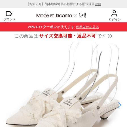
【お知らせ】熊本地域地震の影響による配送遅延
詳細
ブランド
ログイン
20% OFF
クーポン
が使えます
利用条件を見る
この商品は
サイズ交換可能・返品不可
です