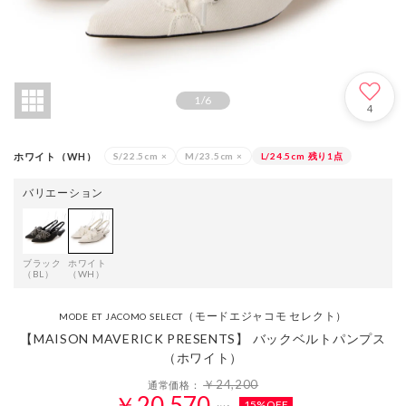
1
/
6
4
ホワイト（WH）
S/22.5cm
×
M/23.5cm
×
L/24.5cm
残り1点
バリエーション
ブラック
ホワイト
（BL）
（WH）
（モードエジャコモ セレクト）
MODE ET JACOMO SELECT
【MAISON MAVERICK PRESENTS】 バックベルトパンプス
（ホワイト）
￥24,200
通常価格：
￥20,570
15%OFF