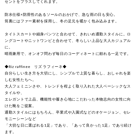
セントをプラスしてくれます。
防水仕様×防滑性のあるソールのおかげで、急な雨の日も安心。
筒裏にはファー素材を採用し、冬の足元を暖かく包み込みます。
タイトスカートや細身パンツと合わせて、きれいめ通勤スタイルに。ロ
ングコートやニットワンピと合わせて、冬らしい上品な大人カジュアル
に。
晴雨兼用で、オンオフ問わず毎日のコーディネートに頼れる一足です。
◆Riz raffinee リズ ラフィーネ◆
自分らしい生き方を大切にし、シンプルで上質な暮らし、おしゃれを楽
しむ女性たちへ。
大人フェミニンさや、トレンドを程よく取り入れた大人ベーシックなス
タイルや、
エレガントで上品、機能性や履き心地にこだわった本物志向の女性に向
けた靴をご提案。
通勤スタイルにはもちろん、卒業式や入園式などのオケージョン、セレ
モニーシーンなど
「大切な日に選ばれる1足」であり、「あって良かった1足」であり続け
ます。