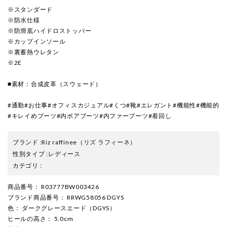
※スタンダード
※防水仕様
※防滑底ハイドロストッパー
※カップインソール
※裏蓄熱ウレタン
※2E
■素材：合成皮革（スウェード）
#通勤#お仕事#オフィスカジュアル#くつ#靴#エレガント#機能性#機能的
#キレイめブーツ#内ボアブーツ#内ファーブーツ#着回し
ブランド
:
Riz raffinee
（リズ ラフィーネ）
性別タイプ
:
レディース
カテゴリ
:
商品番号
： R03777BW003426
ブランド商品番号
： RRWG58056 DGYS
色
： ダークグレースエード（DGYS）
ヒールの高さ
： 5.0cm