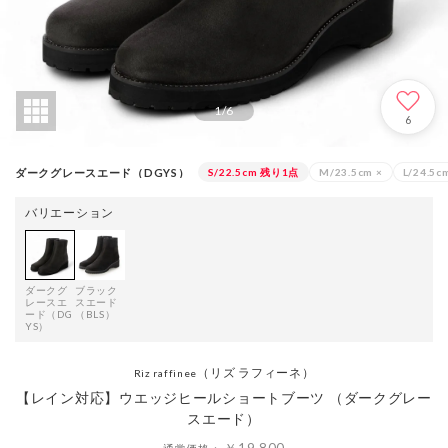
1
/
6
6
ダークグレースエード（DGYS）
S/22.5cm
残り1点
M/23.5cm
×
L/24.5c
バリエーション
ダークグ
ブラック
レースエ
スエード
ード（DG
（BLS）
YS）
（リズ ラフィーネ）
Riz raffinee
【レイン対応】ウエッジヒールショートブーツ （ダークグレー
スエード）