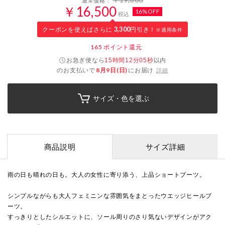
￥19,800
通常価格：
￥16,500
16%OFF
税込
クーポンを使えばさらに
3,300
円引き！
※適用条件
165
ポイント還元
お急ぎ便なら
以内
15時間12分04秒
のお支払いで
8月9日(日)
にお届け
詳細
サイズ・色を選ぶ
商品説明
サイズ詳細
雨の日も晴れの日も。大人の女性に寄り添う、上品ショートブーツ。
シンプルながらも大人フェミニンな雰囲気をまとったウエッジヒールブ
ーツ。
すっきりとしたシルエットに、ソール周りのさり気ないデザインがアク