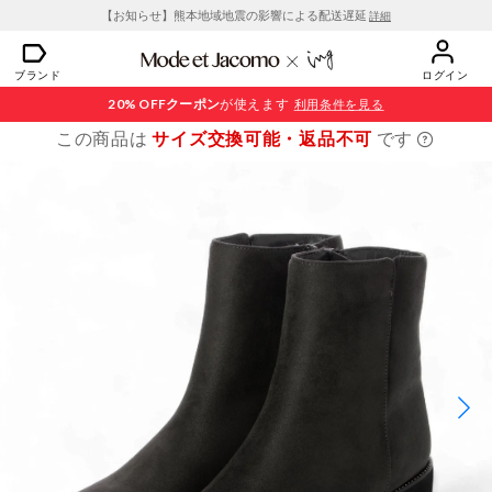
【お知らせ】熊本地域地震の影響による配送遅延
詳細
ブランド
ログイン
20% OFF
クーポン
が使えます
利用条件を見る
この商品は
サイズ交換可能・返品不可
です