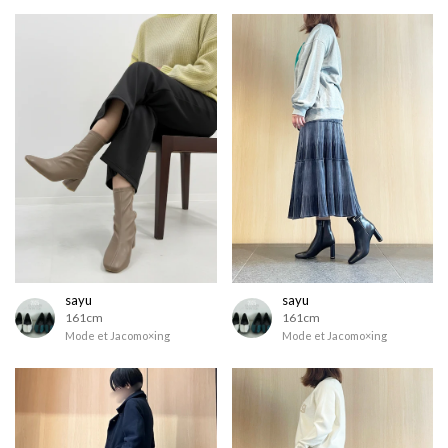
sayu
sayu
161cm
161cm
Mode et Jacomo×ing
Mode et Jacomo×ing