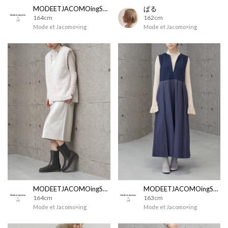
MODEETJACOMOingSTAFF
ぱる
164cm
162cm
Mode et Jacomo×ing
Mode et Jacomo×ing
MODEETJACOMOingSTAFF
MODEETJACOMOingSTAFF
164cm
163cm
Mode et Jacomo×ing
Mode et Jacomo×ing