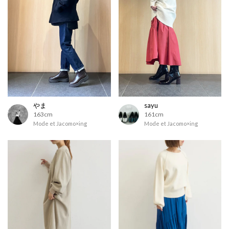
やま
sayu
163cm
161cm
Mode et Jacomo×ing
Mode et Jacomo×ing