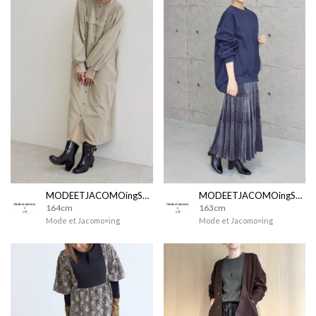
MODEETJACOMOingSTAFF
MODEETJACOMOingSTAFF
164cm
163cm
Mode et Jacomo×ing
Mode et Jacomo×ing