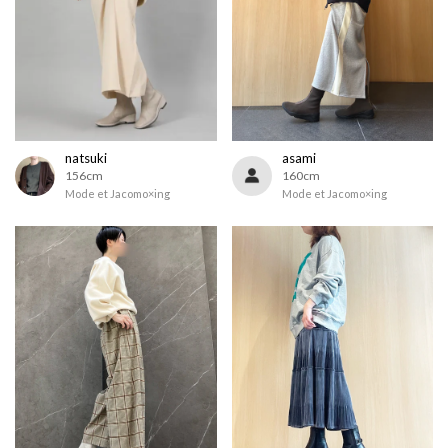
natsuki
asami
156cm
160cm
Mode et Jacomo×ing
Mode et Jacomo×ing