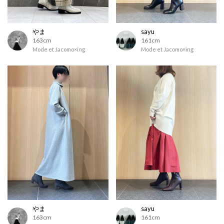
やま
sayu
163cm
161cm
Mode et Jacomo×ing
Mode et Jacomo×ing
やま
sayu
163cm
161cm