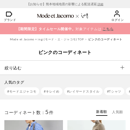
【お知らせ】熊本地域地震の影響による配送遅延
詳細
ブランド
ログイン
【期間限定】タイムセール開催中。
対象アイテムは
こちら
Mode et Jacomo × ing (モード・エ・ジャコモ) TOP
ピンクのコーディネート
ピンクのコーディネート
絞り込む
人気のタグ
#モードエジャコモ
#キレイめ
#レイヤードスタイル
#Tシャツ
5
新着順
コーディネート数：
件
人気順