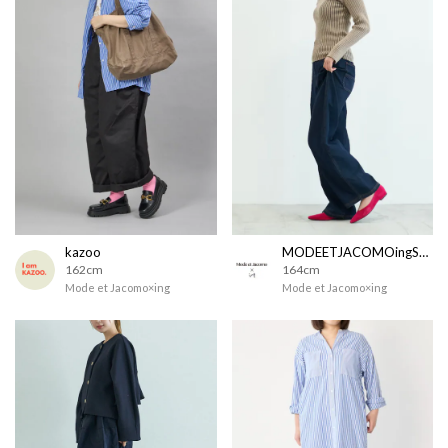
kazoo
MODEETJACOMOingSTAFF
162cm
164cm
Mode et Jacomo×ing
Mode et Jacomo×ing