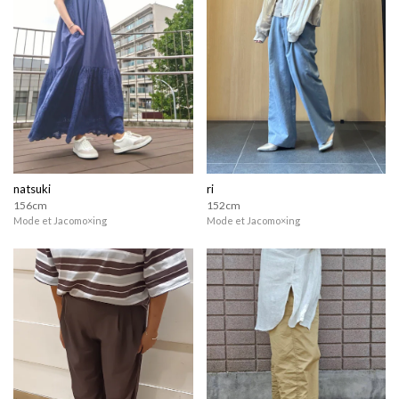
natsuki
ri
156cm
152cm
Mode et Jacomo×ing
Mode et Jacomo×ing