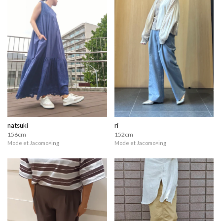
natsuki
ri
156cm
152cm
Mode et Jacomo×ing
Mode et Jacomo×ing