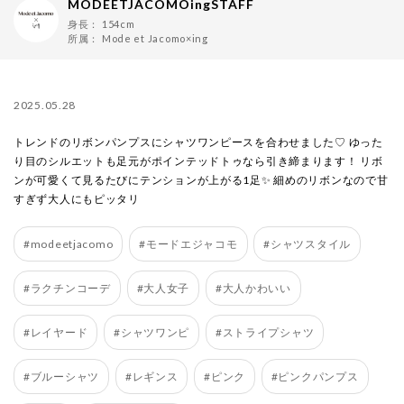
MODEETJACOMOingSTAFF
身長：
154cm
所属：
Mode et Jacomo×ing
2025.05.28
トレンドのリボンパンプスにシャツワンピースを合わせました♡ ゆった
り目のシルエットも足元がポインテッドトゥなら引き締まります！ リボ
ンが可愛くて見るたびにテンションが上がる1足✨ 細めのリボンなので甘
すぎず大人にもピッタリ
#modeetjacomo
#モードエジャコモ
#シャツスタイル
#ラクチンコーデ
#大人女子
#大人かわいい
#レイヤード
#シャツワンピ
#ストライプシャツ
#ブルーシャツ
#レギンス
#ピンク
#ピンクパンプス