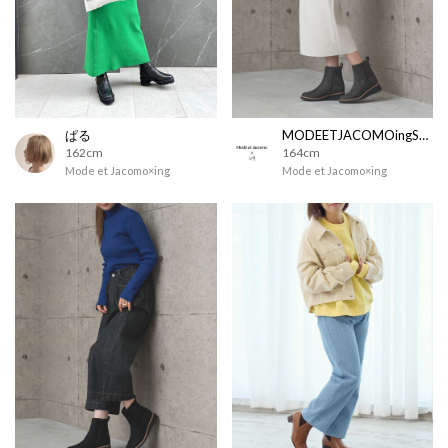
ぱる
MODEETJACOMOingSTAFF
162cm
164cm
Mode et Jacomo×ing
Mode et Jacomo×ing