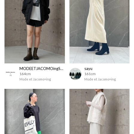
MODEETJACOMOingSTAFF
sayu
164cm
161cm
Mode et Jacomo×ing
Mode et Jacomo×ing