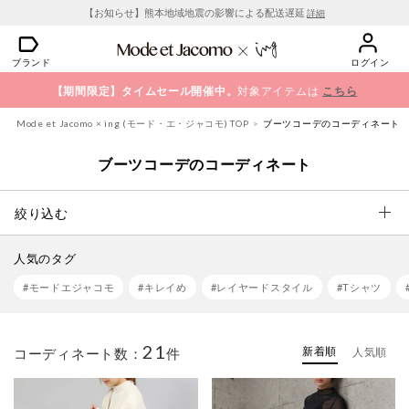
【お知らせ】熊本地域地震の影響による配送遅延
詳細
ブランド
ログイン
【期間限定】タイムセール開催中。
対象アイテムは
こちら
Mode et Jacomo × ing (モード・エ・ジャコモ) TOP
ブーツコーデのコーディネート
ブーツコーデのコーディネート
絞り込む
人気のタグ
#モードエジャコモ
#キレイめ
#レイヤードスタイル
#Tシャツ
21
新着順
コーディネート数：
件
人気順