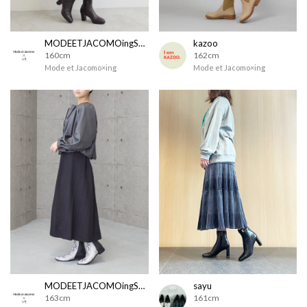
MODEETJACOMOingSTAFF
kazoo
160cm
162cm
Mode et Jacomo×ing
Mode et Jacomo×ing
MODEETJACOMOingSTAFF
sayu
163cm
161cm