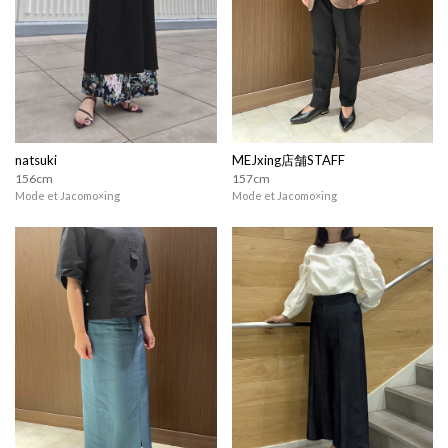
natsuki
MEJxing店舗STAFF
156cm
157cm
Mode et Jacomo×ing
Mode et Jacomo×ing