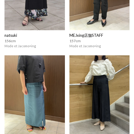
natsuki
MEJxing店舗STAFF
156cm
157cm
Mode et Jacomo×ing
Mode et Jacomo×ing