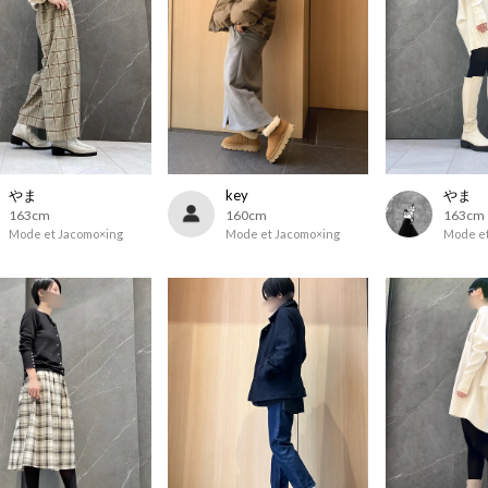
やま
key
やま
163cm
160cm
163cm
Mode et Jacomo×ing
Mode et Jacomo×ing
Mode et