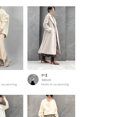
i
やま
163cm
 Jacomo×ing
Mode et Jacomo×ing