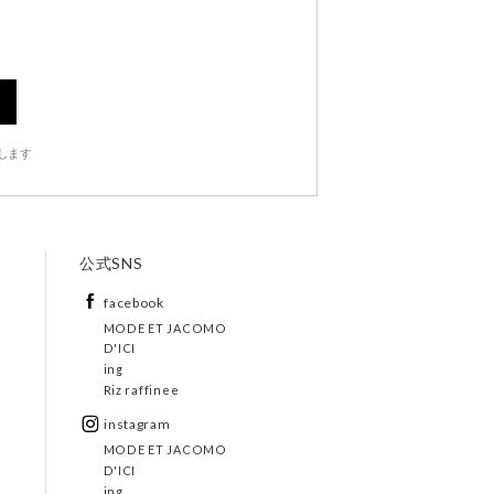
します
公式SNS
facebook
MODE ET JACOMO
D'ICI
ing
Riz raffinee
instagram
MODE ET JACOMO
D'ICI
ing