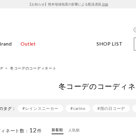
【お知らせ】熊本地域地震の影響による配送遅延
詳細
Brand
Outlet
SHOP LIST
OP
>
冬コーデのコーディネート
冬コーデのコーディネ
のタグ：
#レインスニーカー
#carino
#雨の日コーデ
#白スニーカー
#ワンピース×スニーカー
#イン
12
新着順
ディネート数：
件
人気順