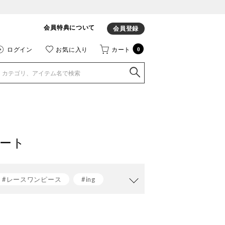
会員特典について
会員登録
ログイン
お気に入り
カート
0
ート
#レースワンピース
#ing
グ
#レインシューズ