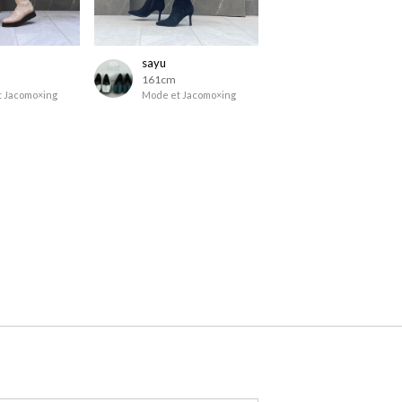
sayu
161cm
 Jacomo×ing
Mode et Jacomo×ing