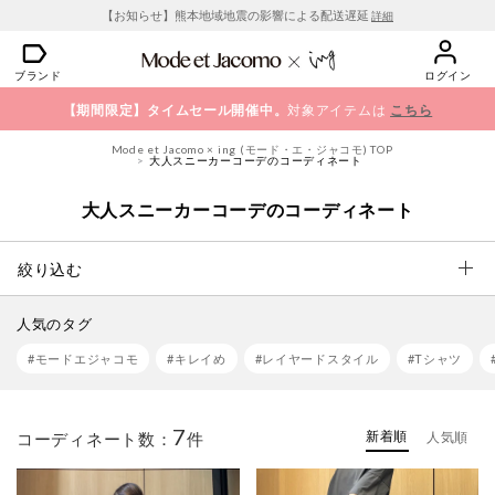
【お知らせ】熊本地域地震の影響による配送遅延
詳細
ブランド
ログイン
【期間限定】タイムセール開催中。
対象アイテムは
こちら
Mode et Jacomo × ing (モード・エ・ジャコモ) TOP
大人スニーカーコーデのコーディネート
大人スニーカーコーデのコーディネート
絞り込む
人気のタグ
#モードエジャコモ
#キレイめ
#レイヤードスタイル
#Tシャツ
7
新着順
コーディネート数：
件
人気順