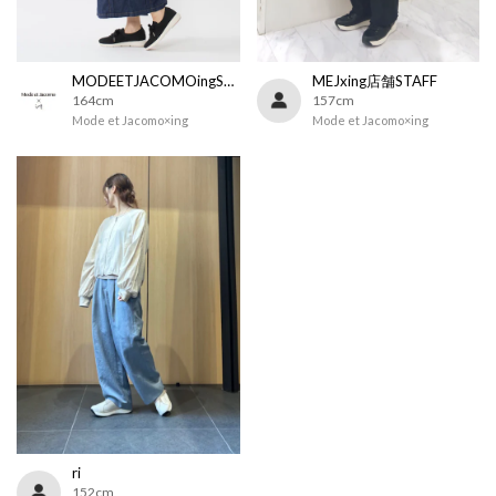
MODEETJACOMOingSTAFF
MEJxing店舗STAFF
164cm
157cm
Mode et Jacomo×ing
Mode et Jacomo×ing
ri
152cm