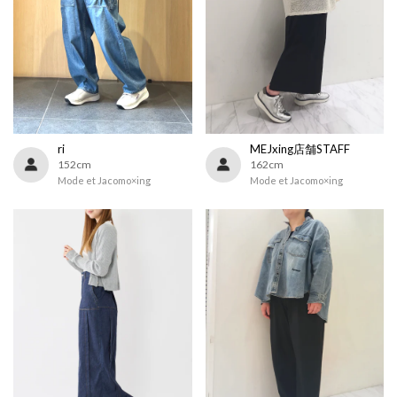
ri
MEJxing店舗STAFF
152cm
162cm
Mode et Jacomo×ing
Mode et Jacomo×ing