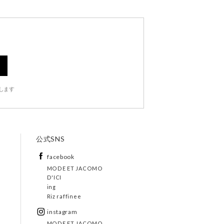
します
公式SNS
facebook
MODE ET JACOMO
D'ICI
ing
Riz raffinee
instagram
MODE ET JACOMO