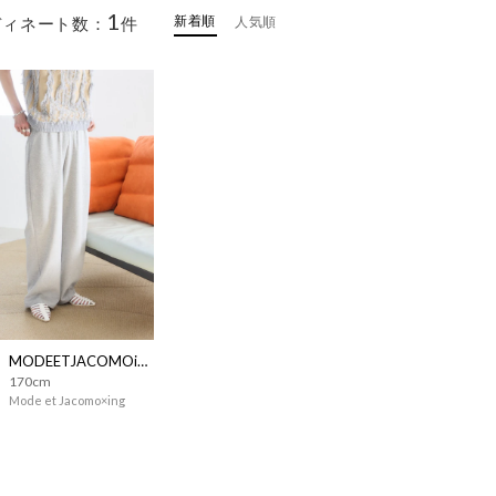
1
新着順
ディネート数：
件
人気順
MODEETJACOMOingSTAFF
170cm
Mode et Jacomo×ing