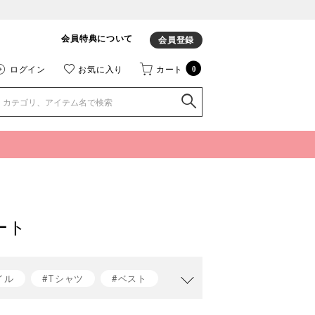
会員特典について
会員登録
ログイン
お気に入り
カート
0
ート
イル
#Tシャツ
#ベスト
t jacomo
#ベストコーデ