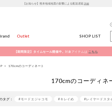
【お知らせ】熊本地域地震の影響による配送遅延
詳細
Brand
Outlet
SHOP LIST
【期間限定】タイムセール開催中。
対象アイテムは
こちら
OP
>
170cmのコーディネート
170cmのコーディネ
のタグ：
#モードエジャコモ
#キレイめ
#レイヤードスタ
#きれいめカジュアル
#おでかけコーデ
#mode e