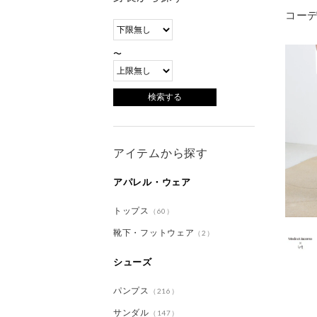
コー
〜
アイテムから探す
アパレル・ウェア
トップス
（60）
靴下・フットウェア
（2）
シューズ
パンプス
（216）
サンダル
（147）