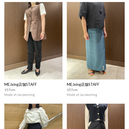
MEJxing店舗STAFF
MEJxing店舗STAFF
157cm
157cm
Mode et Jacomo×ing
Mode et Jacomo×ing