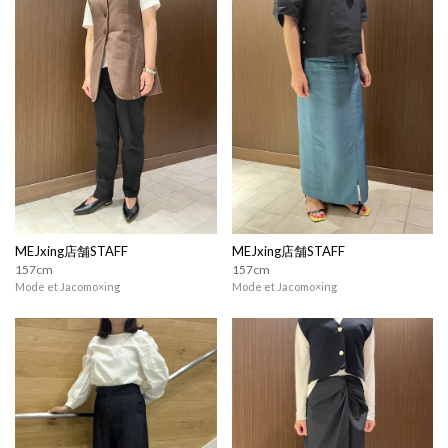
MEJxing店舗STAFF
MEJxing店舗STAFF
157cm
157cm
Mode et Jacomo×ing
Mode et Jacomo×ing