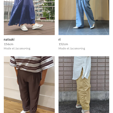
natsuki
ri
156cm
152cm
Mode et Jacomo×ing
Mode et Jacomo×ing