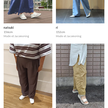
natsuki
ri
156cm
152cm
Mode et Jacomo×ing
Mode et Jacomo×ing