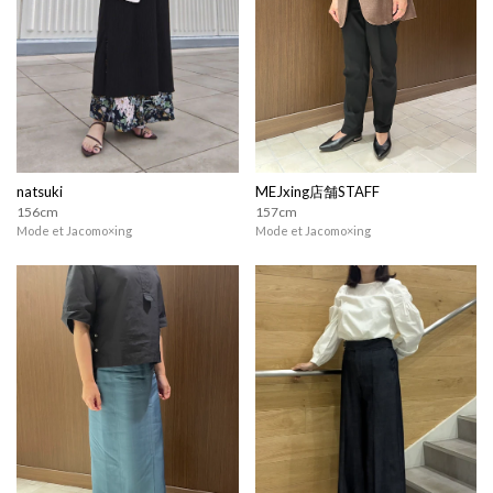
natsuki
MEJxing店舗STAFF
156cm
157cm
Mode et Jacomo×ing
Mode et Jacomo×ing