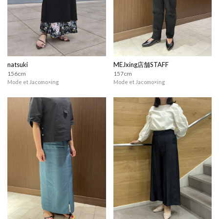
natsuki
MEJxing店舗STAFF
156cm
157cm
Mode et Jacomo×ing
Mode et Jacomo×ing