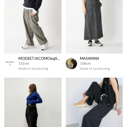
MODEETJACOMOingSTAFF
MASAMAN
152cm
158cm
Mode et Jacomo×ing
Mode et Jacomo×ing