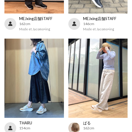
MEJxing店舗STAFF
MEJxing店舗STAFF
162cm
146cm
Mode et Jacomo×ing
Mode et Jacomo×ing
THARU
ぱる
154cm
162cm