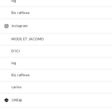
ing
Riz raffinee
instagram
MODE ET JACOMO
D'ICI
ing
Riz raffinee
carino
LINE@