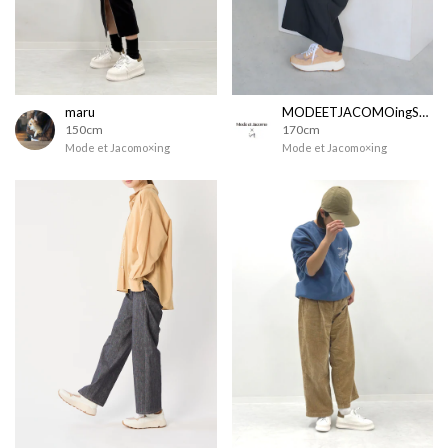
maru
MODEETJACOMOingSTAFF
150cm
170cm
Mode et Jacomo×ing
Mode et Jacomo×ing