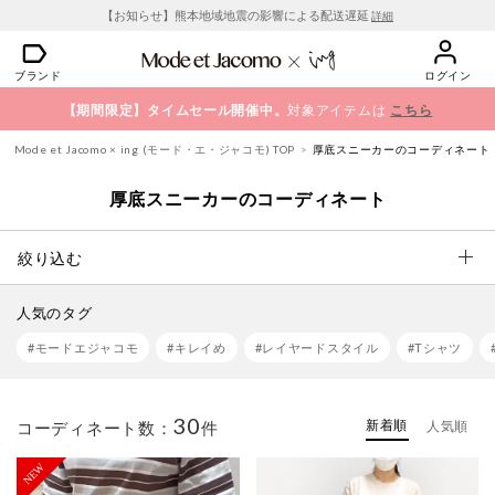
【お知らせ】熊本地域地震の影響による配送遅延
詳細
ブランド
ログイン
【期間限定】タイムセール開催中。
対象アイテムは
こちら
Mode et Jacomo × ing (モード・エ・ジャコモ) TOP
厚底スニーカーのコーディネート
厚底スニーカーのコーディネート
絞り込む
人気のタグ
#モードエジャコモ
#キレイめ
#レイヤードスタイル
#Tシャツ
30
新着順
コーディネート数：
件
人気順
NEW