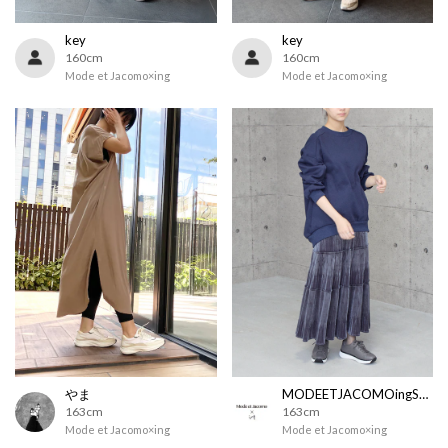
key
key
160cm
160cm
Mode et Jacomo×ing
Mode et Jacomo×ing
やま
MODEETJACOMOingSTAFF
163cm
163cm
Mode et Jacomo×ing
Mode et Jacomo×ing