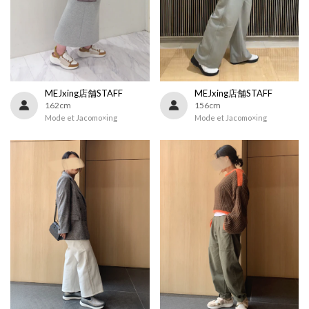
MEJxing店舗STAFF
MEJxing店舗STAFF
162cm
156cm
Mode et Jacomo×ing
Mode et Jacomo×ing