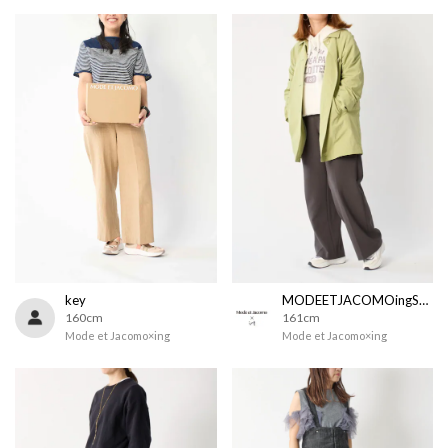
key
MODEETJACOMOingSTAFF
160cm
161cm
Mode et Jacomo×ing
Mode et Jacomo×ing