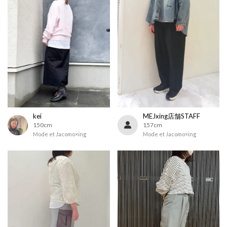
kei
MEJxing店舗STAFF
150cm
157cm
Mode et Jacomo×ing
Mode et Jacomo×ing