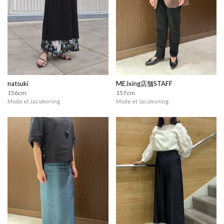
natsuki
MEJxing店舗STAFF
156cm
157cm
Mode et Jacomo×ing
Mode et Jacomo×ing