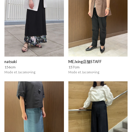
natsuki
MEJxing店舗STAFF
156cm
157cm
Mode et Jacomo×ing
Mode et Jacomo×ing