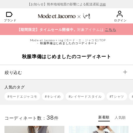
【お知らせ】熊本地域地震の影響による配送遅延
詳細
ブランド
ログイン
【期間限定】タイムセール開催中。
対象アイテムは
こちら
Mode et Jacomo × ing (モード・エ・ジャコモ) TOP
秋服準備はじめましたのコーディネート
秋服準備はじめましたのコーディネート
絞り込む
人気のタグ
#モードエジャコモ
#キレイめ
#レイヤードスタイル
#Tシャツ
38
新着順
コーディネート数：
件
人気順