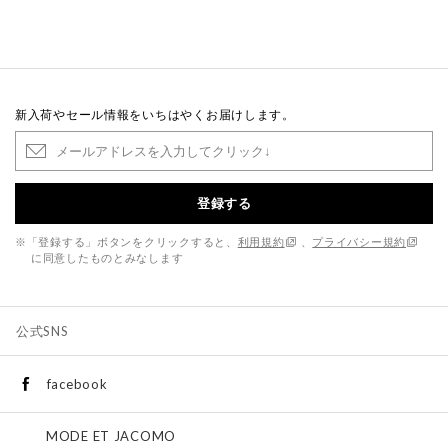
新入荷やセール情報をいちはやくお届けします。
登録する
※「登録する」ボタンをクリックすると、
利用規約
、
プライバシー規約
に同意したものとみなします
公式SNS
facebook
MODE ET JACOMO