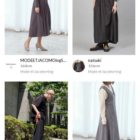
MODEETJACOMOingSTAFF
natsuki
164cm
156cm
Mode et Jacomo×ing
Mode et Jacomo×ing