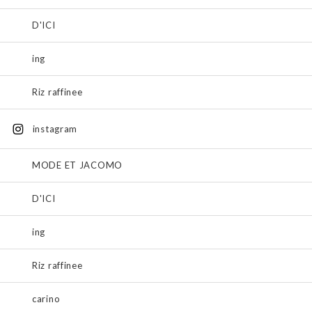
D'ICI
ing
Riz raffinee
instagram
MODE ET JACOMO
D'ICI
ing
Riz raffinee
carino