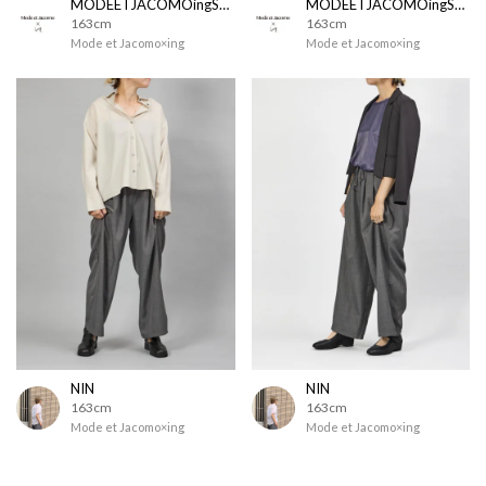
MODEETJACOMOingSTAFF
MODEETJACOMOingSTAFF
163cm
163cm
Mode et Jacomo×ing
Mode et Jacomo×ing
NIN
NIN
163cm
163cm
Mode et Jacomo×ing
Mode et Jacomo×ing