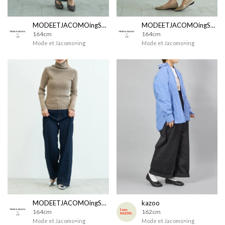
MODEETJACOMOingSTAFF
MODEETJACOMOingSTAFF
164cm
164cm
Mode et Jacomo×ing
Mode et Jacomo×ing
MODEETJACOMOingSTAFF
kazoo
164cm
162cm
Mode et Jacomo×ing
Mode et Jacomo×ing