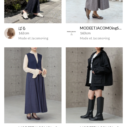
ぱる
MODEETJACOMOingSTAFF
162cm
163cm
Mode et Jacomo×ing
Mode et Jacomo×ing