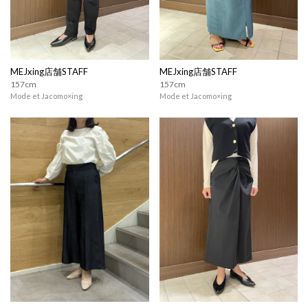
MEJxing店舗STAFF
MEJxing店舗STAFF
157cm
157cm
Mode et Jacomo×ing
Mode et Jacomo×ing