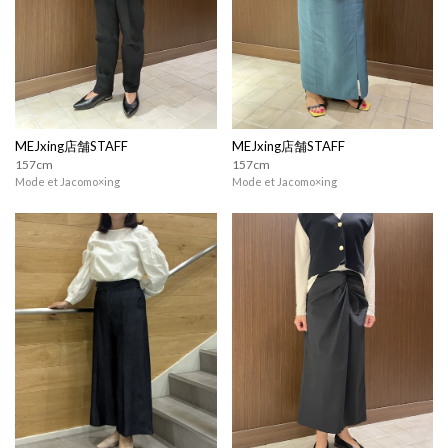
MEJxing店舗STAFF
MEJxing店舗STAFF
157cm
157cm
Mode et Jacomo×ing
Mode et Jacomo×ing