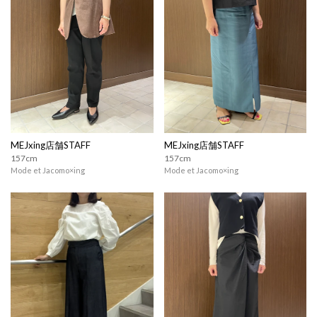
MEJxing店舗STAFF
MEJxing店舗STAFF
157cm
157cm
Mode et Jacomo×ing
Mode et Jacomo×ing