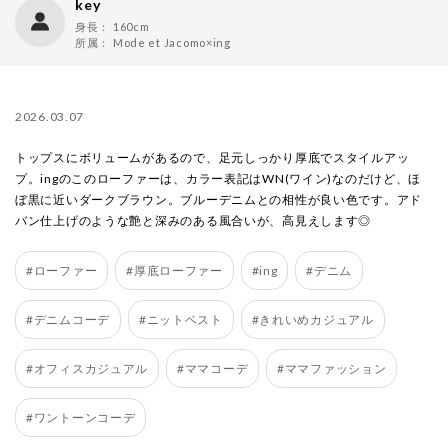
key
身長：
160cm
所属：
Mode et Jacomo×ing
2026.03.07
トップスにボリュームがあるので、足元しっかり厚底でスタイルアッ
プ。ingのこのローファーは、カラー表記はWN(ワイン)なのだけど、ほ
ぼ黒に近いダークブラウン。ブルーデニムとの相性が良い色です。アド
バン仕上げのような艶と深みのある風合いが、高見えします◎
#ローファー
#厚底ローファー
#ing
#デニム
#デニムコーデ
#ニットベスト
#きれいめカジュアル
#オフィスカジュアル
#ママコーデ
#ママファッション
#ワントーンコーデ