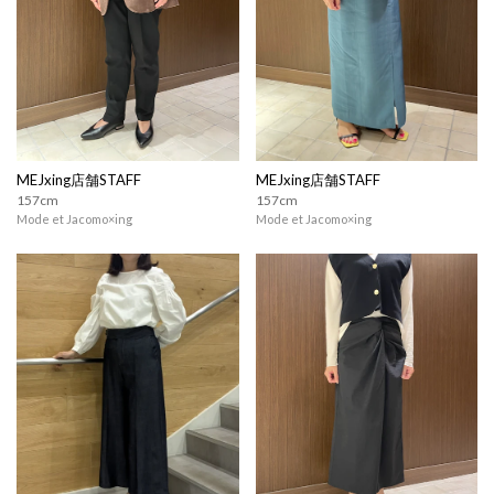
MEJxing店舗STAFF
MEJxing店舗STAFF
157cm
157cm
Mode et Jacomo×ing
Mode et Jacomo×ing