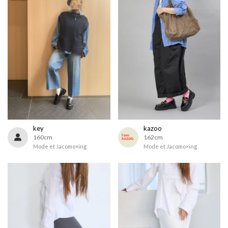
key
kazoo
160cm
162cm
Mode et Jacomo×ing
Mode et Jacomo×ing