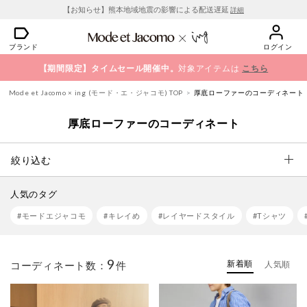
【お知らせ】熊本地域地震の影響による配送遅延
詳細
ブランド
ログイン
【期間限定】タイムセール開催中。
対象アイテムは
こちら
Mode et Jacomo × ing (モード・エ・ジャコモ) TOP
厚底ローファーのコーディネート
厚底ローファーのコーディネート
絞り込む
人気のタグ
#モードエジャコモ
#キレイめ
#レイヤードスタイル
#Tシャツ
9
新着順
コーディネート数：
件
人気順