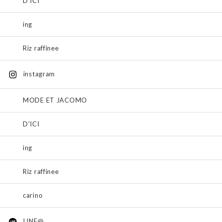
D'ICI
ing
Riz raffinee
instagram
MODE ET JACOMO
D'ICI
ing
Riz raffinee
carino
LINE@