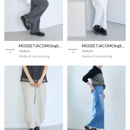
MODEETJACOMOingSTAFF
MODEETJACOMOingSTAFF
164cm
164cm
Mode et Jacomo×ing
Mode et Jacomo×ing