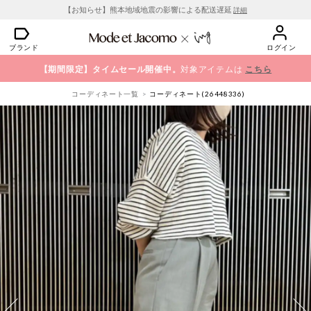
【お知らせ】熊本地域地震の影響による配送遅延
詳細
ブランド
ログイン
【期間限定】タイムセール開催中。
対象アイテムは
こちら
コーディネート一覧
コーディネート(26448336)