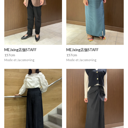
MEJxing店舗STAFF
MEJxing店舗STAFF
157cm
157cm
Mode et Jacomo×ing
Mode et Jacomo×ing