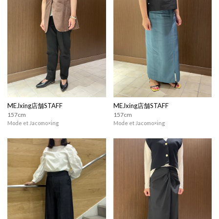
MEJxing店舗STAFF
MEJxing店舗STAFF
157cm
157cm
Mode et Jacomo×ing
Mode et Jacomo×ing