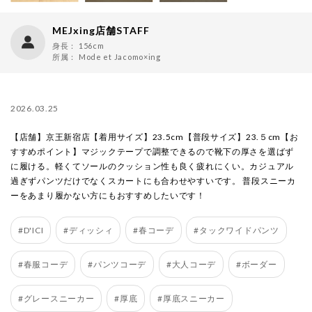
MEJxing店舗STAFF
身長：
156cm
所属：
Mode et Jacomo×ing
2026.03.25
【店舗】京王新宿店【着用サイズ】23.5cm【普段サイズ】23.５cm【お
すすめポイント】マジックテープで調整できるので靴下の厚さを選ばず
に履ける。軽くてソールのクッション性も良く疲れにくい。カジュアル
過ぎずパンツだけでなくスカートにも合わせやすいです。 普段スニーカ
ーをあまり履かない方にもおすすめしたいです！
#D'ICI
#ディッシィ
#春コーデ
#タックワイドパンツ
#春服コーデ
#パンツコーデ
#大人コーデ
#ボーダー
#グレースニーカー
#厚底
#厚底スニーカー