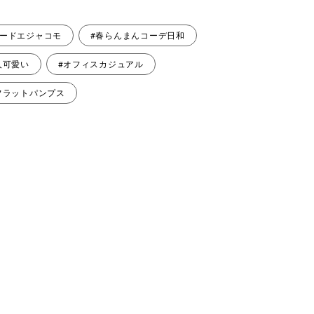
モードエジャコモ
#春らんまんコーデ日和
人可愛い
#オフィスカジュアル
フラットパンプス