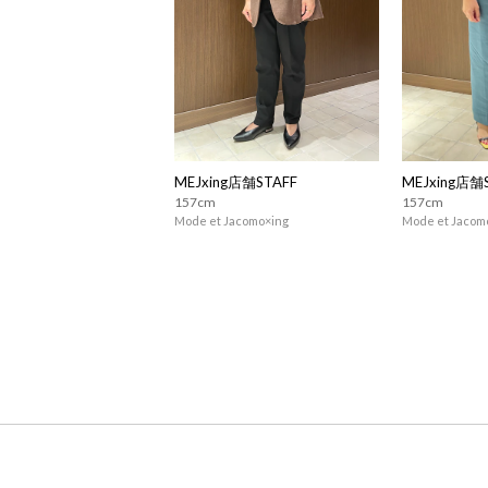
MEJxing店舗STAFF
MEJxing店舗
157cm
157cm
Mode et Jacomo×ing
Mode et Jacom