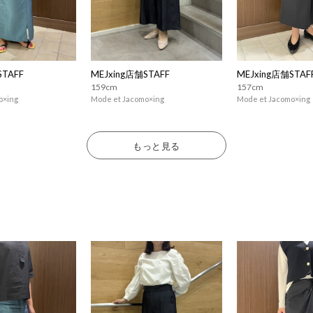
STAFF
MEJxing店舗STAFF
MEJxing店舗STAF
159cm
157cm
o×ing
Mode et Jacomo×ing
Mode et Jacomo×ing
もっと見る