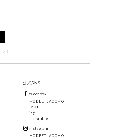
します
公式SNS
facebook
MODE ET JACOMO
D'ICI
ing
Riz raffinee
instagram
MODE ET JACOMO