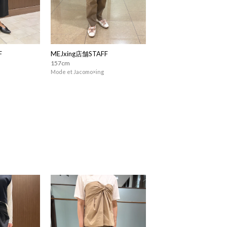
F
MEJxing店舗STAFF
157cm
Mode et Jacomo×ing