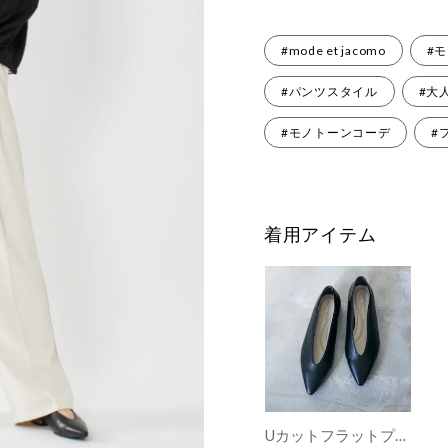
#mode et jacomo
#
#パンツスタイル
#大
#モノトーンコーデ
#
着用アイテム
Uカットフラットプレーンパンプス （ブラック）