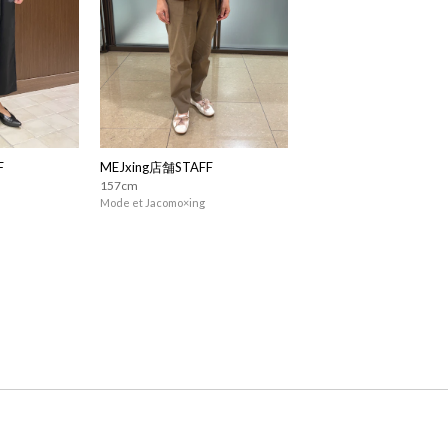
F
MEJxing店舗STAFF
157cm
Mode et Jacomo×ing