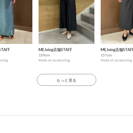
STAFF
MEJxing店舗STAFF
MEJxing店舗STAF
159cm
157cm
o×ing
Mode et Jacomo×ing
Mode et Jacomo×ing
もっと見る