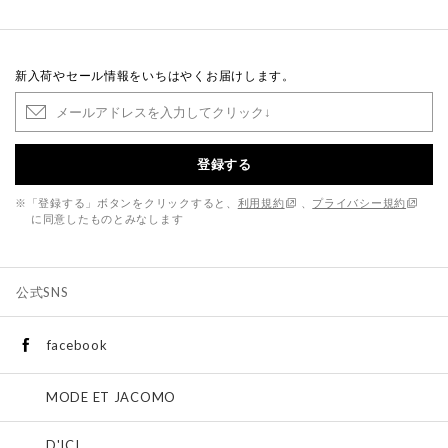
新入荷やセール情報をいちはやくお届けします。
登録する
※「登録する」ボタンをクリックすると、
利用規約
、
プライバシー規約
に同意したものとみなします
公式SNS
facebook
MODE ET JACOMO
D'ICI