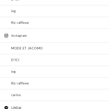
ing
Riz raffinee
instagram
MODE ET JACOMO
D'ICI
ing
Riz raffinee
carino
LINE@