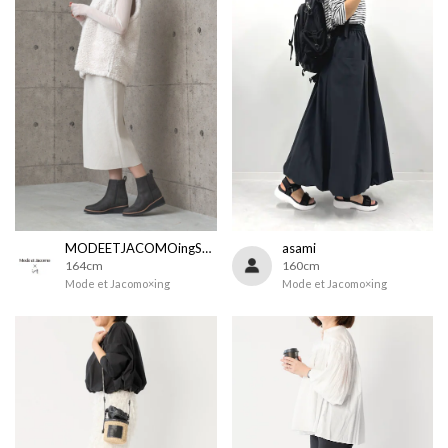
MODEETJACOMOingSTAFF
asami
164cm
160cm
Mode et Jacomo×ing
Mode et Jacomo×ing