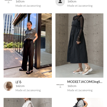
163cm
160cm
Mode et Jacomo×ing
Mode et Jacomo×ing
ぱる
MODEETJACOMOingSTAFF
162cm
163cm
Mode et Jacomo×ing
Mode et Jacomo×ing