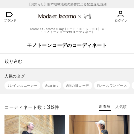
【お知らせ】熊本地域地震の影響による配送遅延
詳細
ブランド
ログイン
Mode et Jacomo × ing (モード・エ・ジャコモ) TOP
モノトーンコーデのコーディネート
モノトーンコーデのコーディネート
絞り込む
人気のタグ
#レインスニーカー
#carino
#雨の日コーデ
#レースワンピース
38
新着順
コーディネート数：
件
人気順