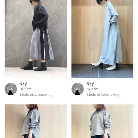
やま
やま
163cm
163cm
Mode et Jacomo×ing
Mode et Jacomo×ing