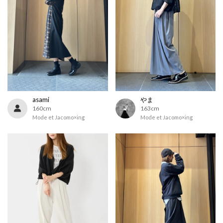
asami
やま
160cm
163cm
Mode et Jacomo×ing
Mode et Jacomo×ing