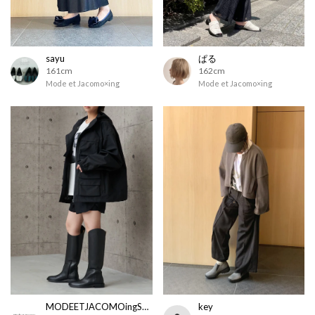
sayu
ぱる
161cm
162cm
Mode et Jacomo×ing
Mode et Jacomo×ing
MODEETJACOMOingSTAFF
key