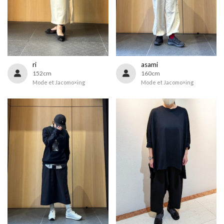
ri
asami
152cm
160cm
Mode et Jacomo×ing
Mode et Jacomo×ing