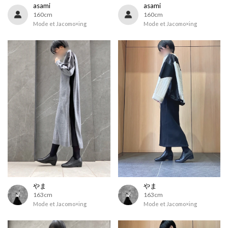
asami
asami
160cm
160cm
Mode et Jacomo×ing
Mode et Jacomo×ing
やま
やま
163cm
163cm
Mode et Jacomo×ing
Mode et Jacomo×ing