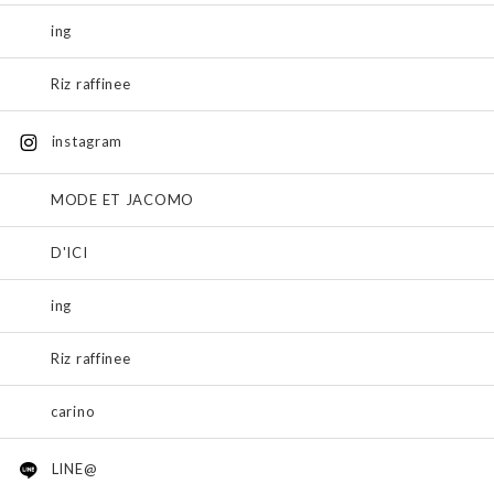
ing
Riz raffinee
instagram
MODE ET JACOMO
D'ICI
ing
Riz raffinee
carino
LINE@