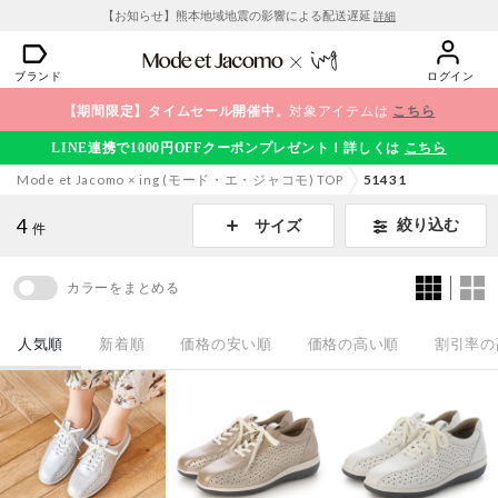
【お知らせ】熊本地域地震の影響による配送遅延
詳細
ブランド
ログイン
【期間限定】タイムセール開催中。
対象アイテムは
こちら
LINE連携で1000円OFFクーポンプレゼント！詳しくは
こちら
Mode et Jacomo × ing (モード・エ・ジャコモ) TOP
51431
4
絞り込む
サイズ
件
カラーをまとめる
人気順
新着順
価格の安い順
価格の高い順
割引率の