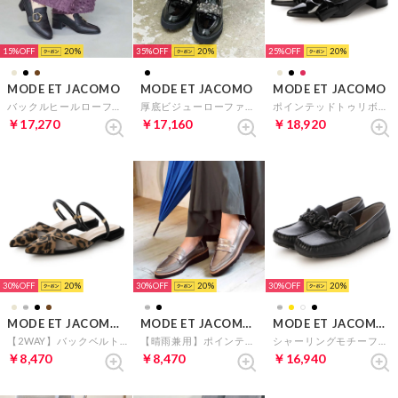
15%
20
35%
20
25%
20
MODE ET JACOMO
MODE ET JACOMO
MODE ET JACOMO
バックルヒールローファー （ブラック）
厚底ビジューローファー （ブラックエナメル）
ポインテッドトゥリボンパンプス （ブラックエナメル）
￥17,270
￥17,160
￥18,920
30%
20
30%
20
30%
20
MODE ET JACOMO carino
MODE ET JACOMO carino
MODE ET JACOMO D'ICI
【2WAY】バックベルトサンダルパンプス （ベージュキジ）
【晴雨兼用】ポインテッドコインローファー （ダークシルバー）
シャーリングモチーフ付きモカシューズ（ブラック）
￥8,470
￥8,470
￥16,940