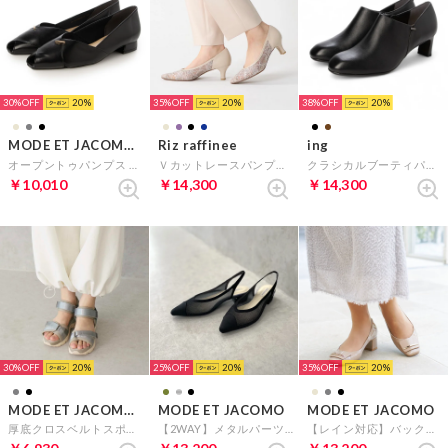
30%
20
35%
20
38%
20
MODE ET JACOMO carino
Riz raffinee
ing
オープントゥパンプス （ブラック）
Ｖカットレースパンプス （ベージュ）
クラシカルブーティパンプス （ブラック）
￥10,010
￥14,300
￥14,300
30%
20
25%
20
35%
20
MODE ET JACOMO carino
MODE ET JACOMO
MODE ET JACOMO
厚底クロスベルトスポーツサンダル （グレー）
【2WAY】メタルパーツ付きチュールバックベルトパンプス （ブラック）
【レイン対応】バックルモチーフスクエアトゥパンプス （ベージュエナメル）