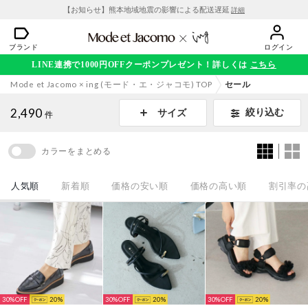
【お知らせ】熊本地域地震の影響による配送遅延
詳細
ブランド
ログイン
LINE連携で1000円OFFクーポンプレゼント！詳しくは
こちら
Mode et Jacomo × ing (モード・エ・ジャコモ) TOP
セール
2,490
絞り込む
サイズ
件
カラーをまとめる
人気順
新着順
価格の安い順
価格の高い順
割引率の
30%
20
30%
20
30%
20