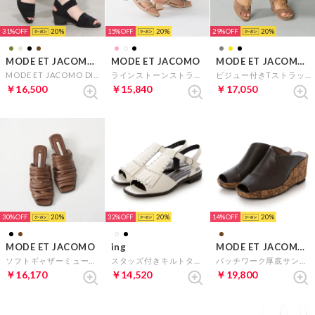
31%
20
15%
20
29%
20
MODE ET JACOMO D'ICI
MODE ET JACOMO
MODE ET JACOMO D'ICI
MODE ET JACOMO DICI 【高機能】アンクルストラップストレッチサンダル （ブラック）
ラインストーンストラップミュールサンダル （ピンクメタリック）
ビジュー付きTストラップサンダル （オークスエード）
￥16,500
￥15,840
￥17,050
30%
20
32%
20
14%
20
MODE ET JACOMO
ing
MODE ET JACOMO D'ICI
ソフトギャザーミュール （ブラウン）
スタッズ付きキルトタッセルサンダル （ホワイト）
パッチワーク厚底サンダル （ダークブラウンコンビ）
￥16,170
￥14,520
￥19,800