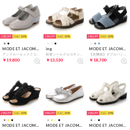
25%
20
15%
20
19%
20
MODE ET JACOMO D'ICI
ing
MODE ET JACOMO D'ICI
アンクルベルトスクエアトゥパンプス （ライトグレーB）
軽量ソールグルカサンダル （アイボリー）
【高機能】ダブルバンドフラットサンダル （ブルーコンビ）
￥19,800
￥13,530
￥18,700
29%
20
30%
20
25%
20
MODE ET JACOMO D'ICI
MODE ET JACOMO D'ICI
MODE ET JACOMO D'ICI