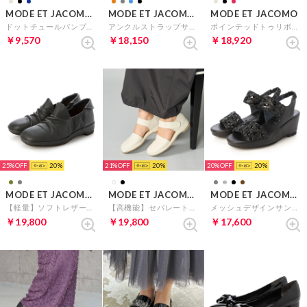
MODE ET JACOMO carino
MODE ET JACOMO D'ICI
MODE ET JACOMO
ドットチュールパンプス （ブラック）
アンクルストラップサンダル （ブルーコンビ）
ポインテッドトゥリボンパンプス （レッドエナメル）
￥9,570
￥18,150
￥18,920
25%
20
21%
20
20%
20
MODE ET JACOMO D'ICI
MODE ET JACOMO D'ICI
MODE ET JACOMO D'ICI
【軽量】ソフトレザーフラットシューズ （カーキ）
【高機能】セパレートパンプス （アイボリーB）
メッシュデザインサンダル （ブラックミックス）
￥19,800
￥19,800
￥17,600