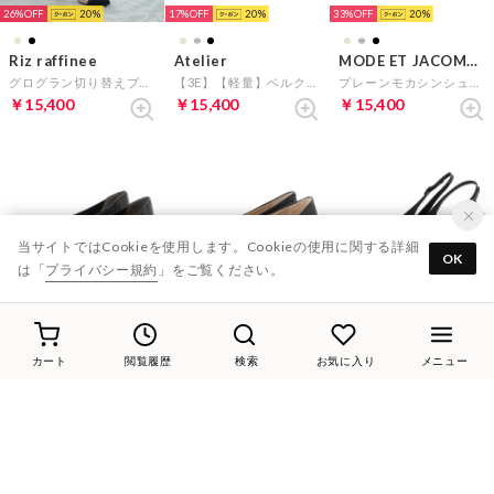
26%
20
17%
20
33%
20
Riz raffinee
Atelier
MODE ET JACOMO D'ICI
グログラン切り替えブーティー （ベージュコンビ）
【3E】【軽量】ベルクロスポーツサンダル （ベージュ）
プレーンモカシンシューズ （ナチュラル）
￥15,400
￥15,400
￥15,400
当サイトではCookieを使用します。Cookieの使用に関する詳細
OK
は「
プライバシー規約
」をご覧ください。
28%
20
25%
20
30%
20
Riz raffinee
MODE ET JACOMO
Riz raffinee
カート
閲覧履歴
検索
お気に入り
メニュー
【レイン対応】ベルト巻きスクエアトゥパンプス （ブラック）
スクエアトゥフラットパンプス （ブラック）
バックルモチーフバックベルトパンプス （ブラック）
￥15,400
￥15,400
￥15,400