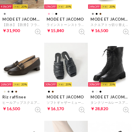
41%
20
15%
20
34%
20
MODE ET JACOMO D'ICI
MODE ET JACOMO
MODE ET JACOMO D'ICI
【防水】【防滑】フラットソールロングブーツ （ダークグレー）
ラインストーンストラップミュールサンダル （ブラック）
スクエアトゥ切り替えスリッポン （ライトグレー）
￥31,900
￥15,840
￥16,500
26%
20
30%
20
30%
20
Riz raffinee
MODE ET JACOMO
MODE ET JACOMO D'ICI
ヒールアップスクエアローファー （ダークブラウン）
ソフトギャザーミュール （ブラック）
タンクソールレースアップブーツ （ブラック）
￥16,500
￥16,170
￥28,820