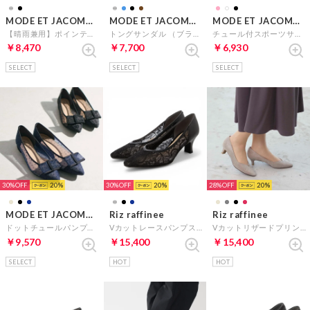
MODE ET JACOMO carino
MODE ET JACOMO carino
MODE ET JACOMO carino
【晴雨兼用】ポインテッドコインローファー （ブラックエナメル）
トングサンダル （ブラック）
チュール付スポーツサンダル （ブラック）
￥8,470
￥7,700
￥6,930
SELECT
SELECT
SELECT
30%
20
30%
20
28%
20
MODE ET JACOMO carino
Riz raffinee
Riz raffinee
ドットチュールパンプス （ネイビー）
Vカットレースパンプス （ブラック）
Vカットリザードプリントパンプス （ライトグレーカタオシ）
￥9,570
￥15,400
￥15,400
SELECT
HOT
HOT