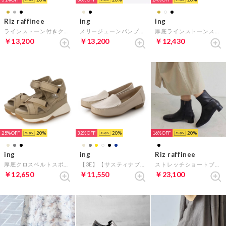
Riz raffinee
ing
ing
ラインストーン付きクリアヒールサンダル （ブラックメタリック）
メリージェーンパンプス （ブラック）
厚底ラインストーンストラップサンダル （アイボリー）
￥13,200
￥13,200
￥12,430
25%
20
32%
20
16%
20
ing
ing
Riz raffinee
厚底クロスベルトスポーツサンダル （ベージュ）
【3E】【サスティナブル】モカシューズ （ライトベージュカタオシ）
ストレッチショートブーツ （ブラック）
￥12,650
￥11,550
￥23,100