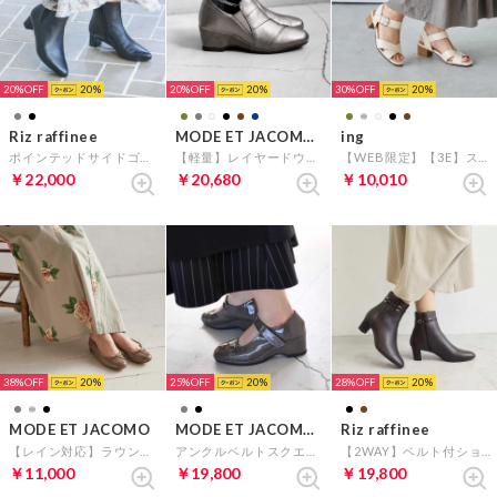
20%
20
20%
20
30%
20
Riz raffinee
MODE ET JACOMO D'ICI
ing
ポインテッドサイドゴアショートブーツ （ブラック）
【軽量】レイヤードウェッジソールスリッポン （グレーメタリック）
【WEB限定】【3E】ストラップクロスサンダル （アイボリーB）
￥22,000
￥20,680
￥10,010
38%
20
25%
20
28%
20
MODE ET JACOMO
MODE ET JACOMO D'ICI
Riz raffinee
【レイン対応】ラウンドトゥバレエシューズ （オークエナメル）
アンクルベルトスクエアパンプス （グレーエナメル）
【2WAY】ベルト付ショートブーツ （ダークブラウン）
￥11,000
￥19,800
￥19,800