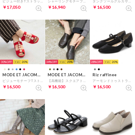
ビジュー付きTストラップサンダル （ブラックスエード）
シャーリングモチーフ付きモカシューズ （シルバー）
タンクソールグルカサンダル （ホワイト）
￥17,050
￥16,940
￥16,500
30%
20
34%
20
28%
20
MODE ET JACOMO D'ICI
MODE ET JACOMO D'ICI
Riz raffinee
ビジューモチーフTストラップサンダル （レッドスエード）
【高機能】スクエアトゥ切り替えスリッポン （ダークブラウン）
アーモンドトゥストラップパンプス （ブラックメタリック）
￥16,500
￥16,500
￥16,500