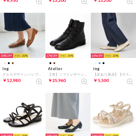
￥6,930
￥13,200
￥13,200
30%
20
17%
20
66%
20
ing
Atelier
ing
グルカデザインパンプス （ブラウン）
【3E】ソフトレザーショートブーツ （ブラック）
【訳あり新品】【サスティナブル】アシンメトリーデザインパンプス （アイボリー）
￥12,980
￥25,960
￥5,500
31%
20
30%
20
24%
20