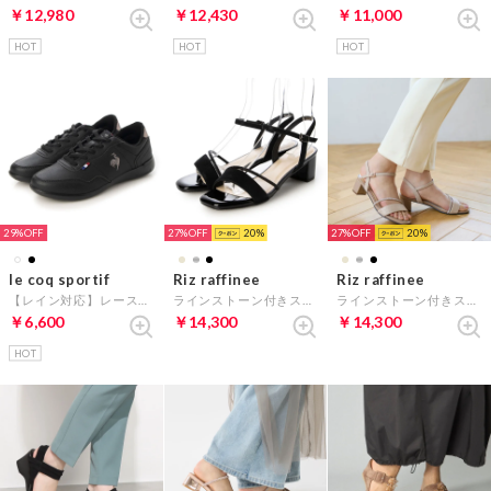
￥12,980
￥12,430
￥11,000
HOT
HOT
HOT
29%
27%
20
27%
20
le coq sportif
Riz raffinee
Riz raffinee
【レイン対応】レースアップスニーカー（セギュール III ワイド R ／SEGUR III WIDE R) （ブラック）
ラインストーン付きストラップサンダル （ブラックメタリック）
ラインストーン付きストラップサンダル （ベージュメタリック）
￥6,600
￥14,300
￥14,300
HOT