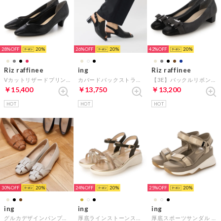
28%
20
26%
20
42%
20
Riz raffinee
ing
Riz raffinee
Vカットリザードプリントパンプス （ブラックカタオシ）
カバードバックストラップサンダル （ブラック）
【3E】バックルリボンモチーフパンプス （ダークグレー）
￥15,400
￥13,750
￥13,200
HOT
HOT
HOT
30%
20
24%
20
25%
20
ing
ing
ing
グルカデザインパンプス （ライトベージュ）
厚底ラインストーンストラップサンダル （ゴールド）
厚底スポーツサンダル （ベージュ）