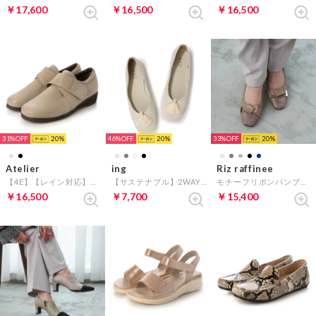
￥17,600
￥16,500
￥16,500
31%
20
46%
20
33%
20
Atelier
ing
Riz raffinee
【4E】【レイン対応】ベルクロシューズ （メタリックベージュ）
【サステナブル】2WAYスクエアトゥニットパンプス （ホワイト）
モチーフリボンパンプス （オーク）
￥16,500
￥7,700
￥15,400