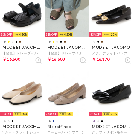
31%
20
31%
20
33%
20
MODE ET JACOMO D'ICI
MODE ET JACOMO D'ICI
MODE ET JACOMO
【軽量】ドレープベルトサンダル （ブラック）
【軽量】ドレープベルトサンダル（オーク）
メタルフラットパンプス （ブラック）
￥16,500
￥16,500
￥16,170
30%
20
26%
20
31%
20
MODE ET JACOMO D'ICI
Riz raffinee
MODE ET JACOMO D'ICI
Vカットフラットシューズ （アイボリー）
ローヒールパンプス （オーク）
クラフトリボンモチーフパンプス （ブラック）