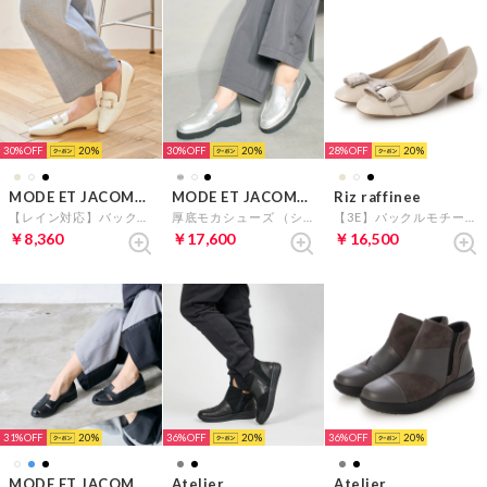
30%
20
30%
20
28%
20
MODE ET JACOMO carino
MODE ET JACOMO D'ICI
Riz raffinee
【レイン対応】バックルローファー（ホワイト）
厚底モカシューズ （シルバー）
【3E】バックルモチーフパンプス （アイボリーコンビ）
￥8,360
￥17,600
￥16,500
31%
20
36%
20
36%
20
MODE ET JACOMO D'ICI
Atelier
Atelier