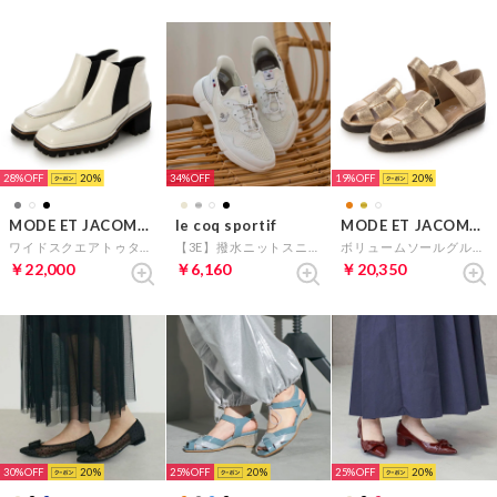
28%
20
34%
19%
20
MODE ET JACOMO D'ICI
le coq sportif
MODE ET JACOMO D'ICI
ワイドスクエアトゥタンクソールショートブーツ （アイボリーエナメル）
【3E】撥水ニットスニーカー(LCS ロワール) （ホワイト）
ボリュームソールグルカサンダル （ゴールド）
￥22,000
￥6,160
￥20,350
30%
20
25%
20
25%
20