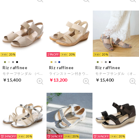
20
29%
20
20
Riz raffinee
Riz raffinee
Riz raffinee
モチーフサンダル （ベージュ）
ラインストーン付きウエッジソールサンダル （ゴールド）
モチーフサンダル （オーク）
￥15,400
￥13,200
￥15,400
34%
20
36%
20
36%
20