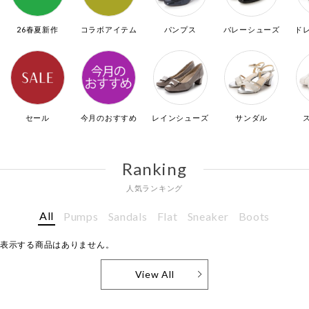
26春夏新作
コラボアイテム
パンプス
バレーシューズ
ド
セール
今月のおすすめ
レインシューズ
サンダル
Ranking
人気ランキング
All
Pumps
Sandals
Flat
Sneaker
Boots
表示する商品はありません。
View All