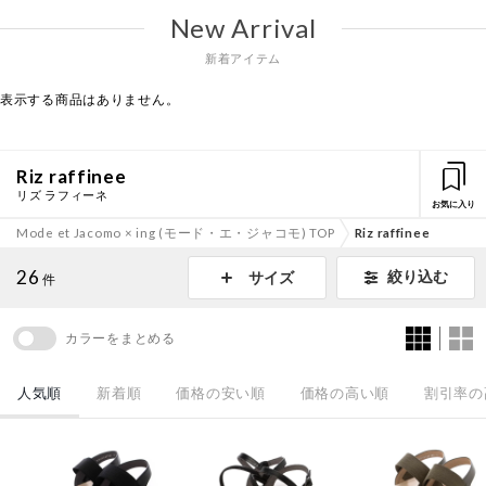
New Arrival
新着アイテム
表示する商品はありません。
Riz raffinee
リズ ラフィーネ
お気に入り
Mode et Jacomo × ing (モード・エ・ジャコモ) TOP
Riz raffinee
26
絞り込む
サイズ
件
カラーをまとめる
人気順
新着順
価格の安い順
価格の高い順
割引率の