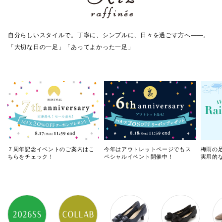
自分らしいスタイルで。丁寧に、シンプルに、日々を過ごす方へ――。
「大切な日の一足」「あってよかった一足」
７周年記念イベントのご案内はこ
今年はアウトレットページでもス
梅雨の
ちらをチェック！
ペシャルイベント開催中！
実用的