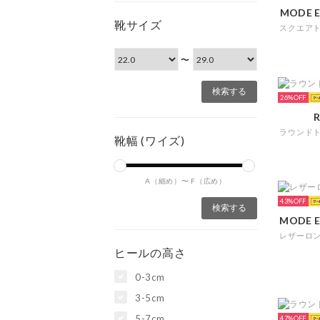
MODE E
靴サイズ
〜
26%
R
靴幅 (ワイズ)
A（細め）〜
F（広め）
43%
ヒールの高さ
0-3cm
3-5cm
5-7cm
47%