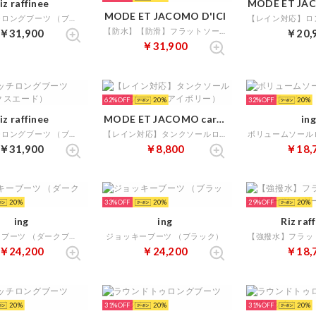
iz raffinee
MODE ET JACOMO D'ICI
ストレッチロングブーツ （ブラック）
【防水】【防滑】フラットソールロングブーツ （ダークグレー）
￥31,900
￥20,
￥31,900
62%
20
32%
20
iz raffinee
MODE ET JACOMO carino
ing
ストレッチロングブーツ （ブラックスエード）
【レイン対応】タンクソールロングブーツ （アイボリー）
￥31,900
￥8,800
￥18,
20
33%
20
29%
20
ing
ing
Riz raf
ジョッキーブーツ （ダークブラウン）
ジョッキーブーツ （ブラック）
￥24,200
￥24,200
￥18,
20
31%
20
31%
20