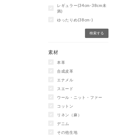
レギュラー(34cm-38cm未
満)
ゆったりめ(38cm-)
素材
本革
合成皮革
エナメル
スエード
ウール・ニット・ファー
コットン
リネン（麻）
デニム
その他生地