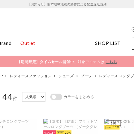
【お知らせ】熊本地域地震の影響による配送遅延
詳細
Brand
Outlet
SHOP LIST
【期間限定】タイムセール開催中。
対象アイテムは
こちら
OP
>
レディースファッション
>
シューズ
>
ブーツ
>
レディース ロング
44
カラーをまとめる
：
件
予約
10
41%
20