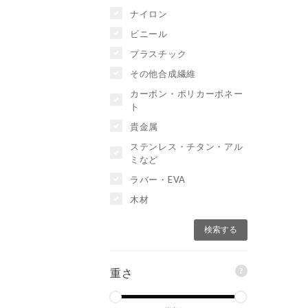
ナイロン
ビニール
プラスチック
その他合成繊維
カーボン・ポリカーボネー
ト
貴金属
ステンレス・チタン・アル
ミなど
ラバー・EVA
木材
?
重さ