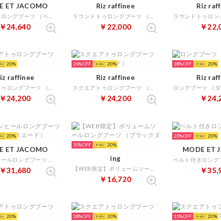
E ET JACOMO
Riz raffinee
Riz raf
ストレッチロングブーツ （ベージュ）
ラウンドトゥロングブーツ （オーク）
￥24,640
￥22,000
￥22,
20
24%
20
38%
20
iz raffinee
Riz raffinee
Riz raf
スクエアトゥロングブーツ （ブラック）
スクエアトゥロングブーツ （グレースエード）
￥24,200
￥24,200
￥24,
20
20%
20
30%
20
E ET JACOMO
MODE ET 
ing
デザインヒールロングブーツ （ダークグレースエード）
【WEB限定】ボリュームソールロングブーツ （ブラックヌバック）
￥31,680
￥35,
￥16,720
20
38%
20
35%
20