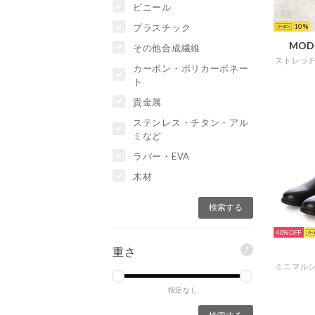
ビニール
プラスチック
10
MOD
その他合成繊維
カーボン・ポリカーボネー
ト
貴金属
ステンレス・チタン・アル
ミなど
ラバー・EVA
木材
40%
?
重さ
指定なし