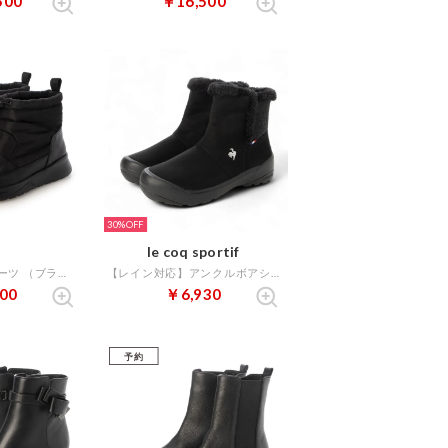
500
￥16,500
30%
le coq sportif
ショートスノーブーツ （ブラック）
【レイン対応】アンクルボアショートブーツ（LCS モンルイ） （ブラック）
00
￥6,930
予約