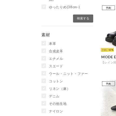
ゆったりめ(38cm-)
予約
素材
本革
10
合成皮革
エナメル
スエード
ウール・ニット・ファー
コットン
予約
リネン（麻）
デニム
その他生地
ナイロン