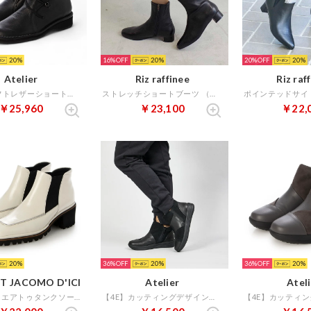
20
16%
20
20%
20
Atelier
Riz raffinee
Riz raf
【3E】ソフトレザーショートブーツ （ブラック）
ストレッチショートブーツ （ブラック）
￥25,960
￥23,100
￥22,
20
36%
20
36%
20
T JACOMO D'ICI
Atelier
Atel
ワイドスクエアトゥタンクソールショートブーツ （アイボリーエナメル）
【4E】カッティングデザインショートブーツ （ブラックコンビ）