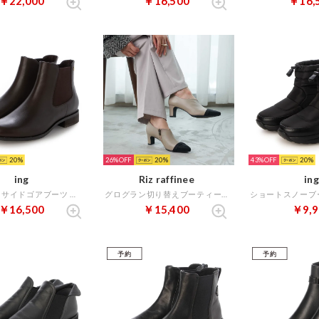
￥22,000
￥16,500
￥16,
20
26%
20
43%
20
ing
Riz raffinee
ing
アクセントサイドゴアブーツ （ダークブラウン）
グログラン切り替えブーティー （ベージュコンビ）
￥16,500
￥15,400
￥9,9
予約
予約