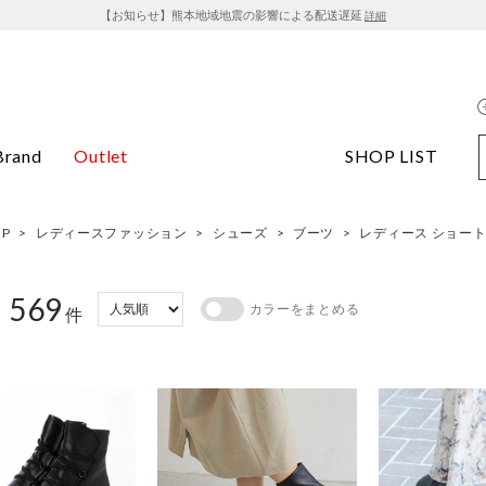
【お知らせ】熊本地域地震の影響による配送遅延
詳細
Brand
Outlet
SHOP LIST
OP
>
レディースファッション
>
シューズ
>
ブーツ
>
レディース ショー
569
カラーをまとめる
：
件