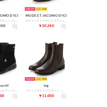
20%
20
OMO D'ICI
MODE ET JACOMO D'ICI
【軽量】レイヤードウェッジソールスリッポン （ブラック）
オブリークトゥサイドゴアシューズ （ブラック）
850
￥20,240
54%
20
portif
ing
【レイン対応】ヒールアップショートブーツ（LCS アンジェ II） （ブラックスエード）
フラットサイドゴアブーツ （ダークブラウンB）
00
￥11,000