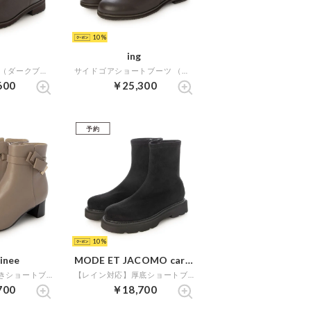
10
ing
サイドゴアブーツ （ダークブラウン）
サイドゴアショートブーツ （ダークブラウン）
600
￥25,300
予約
10
finee
MODE ET JACOMO carino
リボンモチーフ付きショートブーツ （オーク）
【レイン対応】厚底ショートブーツ （ブラックスエード）
700
￥18,700