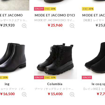
20%
20
20
E ET JACOMO
MODE ET JACOMO D'ICI
MODE ET JAC
ストレッチレザースクエアトゥショートブーツ （ブラックメタリック）
MODE ET JACOMO DICI サイドゴアシンプルショートブーツ （グレーヌバック）
￥29,920
￥25,960
￥25,
20
30%
10
30%
ing
Columbia
le coq s
ミニマルショートブーツ （ブラック）
ブーツ（サップランド スリー ディーヴァ レース ウォータープルーフ オムニヒートインフィニティ） （ブラック）
￥16,500
￥15,400
￥7,7