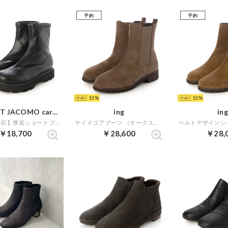
予約
予約
10
10
MODE ET JACOMO carino
ing
ing
【レイン対応】厚底ショートブーツ （ブラック）
サイドゴアブーツ （オークスエード）
￥18,700
￥28,600
￥28,