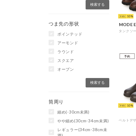
10
つま先の形状
MODE E
ポインテッド
アーモンド
ラウンド
予約
スクエア
オープン
筒周り
10
細め(-30cm未満)
やや細め(30cm-34cm未満)
レギュラー(34cm-38cm未
満)