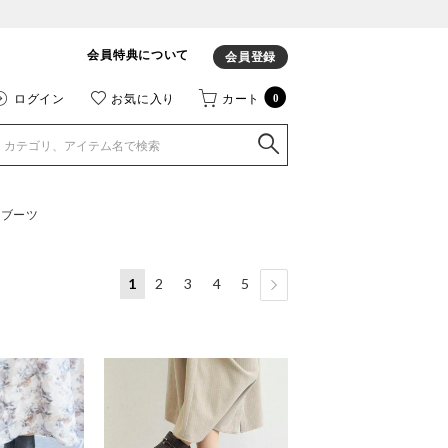
会員特典について
会員登録
ログイン
お気に入り
カート
0
トブーツ
1
2
3
4
5