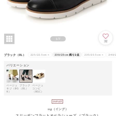
1
/
7
32
ブラック（BL）
225/22.5cm
×
230/23cm
残り2点
235/23.5cm
×
240/
バリエーション
ベージュ
ブラック
ベージュ
キジ（BG
（BL）
コンビ
K）
（BGC）
（イング）
ing
スリッポンフラットオペラシューズ （ブラック）