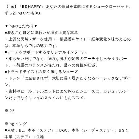
【ing】「BE HAPPY」 あなたの毎日を素敵にするシュークローゼット。
ずっとing いつもing
▼ingのこだわり▼
■履きこむほどに味わいが増す上質な本革
・上質な天然レザーを使用（一部品番を除く）・経年変化を味わえるの
は、本革ならではの魅力です。
■アーチをサポートするオリジナルインソール
・柔らかいだけでなく、適度な弾力が足裏のアーチをしっかりサポー
ト。・荷重のバランスが保たれ、足への負担を軽減。
■トラッドテイストの長く履けるシューズ
・トレンドに左右されず、大切に長く履きたくなるベーシックなデザイ
ン。
・素材やヒール、シルエットにまで拘ったシューズは、カジュアルシー
ンだけでなくキレイめスタイルにもおススメ。
※２E
※ing イング
■素材：BL、本革（ステア）／BGC、本革（シープ＋ステア）、BGK、
本革（ステア）＋生地