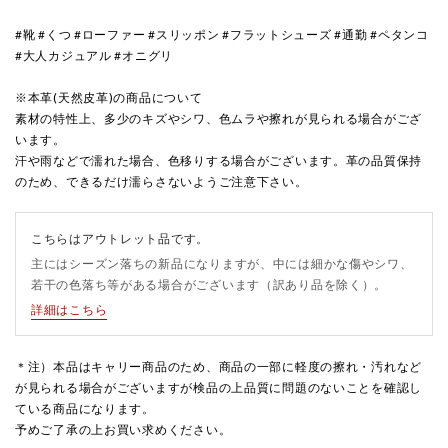
#靴 #くつ #ローファー #スリッポン #フラットシューズ #通勤 #ペタンコ
#大人カジュアル #オニグリ
※本革(天然皮革)の商品について
素材の特性上、多少のキズやシワ、色ムラや擦れが見られる場合がござ
います。
汗や雨などで濡れた場合、色移りする場合がございます。革の品質保持
のため、できるだけ濡らさないようご注意下さい。
こちらはアウトレット品です。
主にはシーズン落ちの新品になりますが、中には細かな傷やシワ、
若干の色落ち等がある場合がございます（訳あり品を除く）。
詳細はこちら
＊注）本品はキャリー商品のため、商品の一部に軽度の擦れ・汚れなど
が見られる場合がございますが検品の上品質に問題のないことを確認し
ている商品になります。
予めご了承の上お買い求めください。