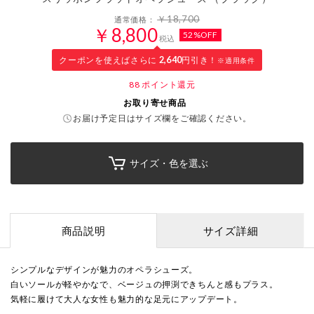
￥18,700
通常価格：
￥8,800
52%OFF
税込
クーポンを使えばさらに
2,640
円引き！
※適用条件
88
ポイント還元
お取り寄せ商品
お届け予定日はサイズ欄をご確認ください。
サイズ・色を選ぶ
商品説明
サイズ詳細
シンプルなデザインが魅力のオペラシューズ。
白いソールが軽やかなで、ベージュの押渕できちんと感もプラス。
気軽に履けて大人な女性も魅力的な足元にアップデート。