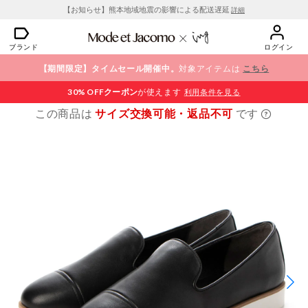
【お知らせ】熊本地域地震の影響による配送遅延
詳細
ブランド
ログイン
【期間限定】タイムセール開催中。
対象アイテムは
こちら
30% OFF
クーポン
が使えます
利用条件を見る
この商品は
サイズ交換可能・返品不可
です