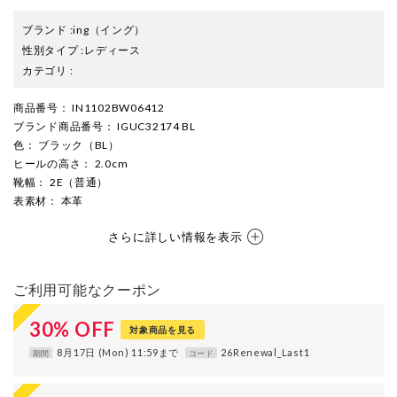
ブランド
:
ing
（イング）
性別タイプ
:
レディース
カテゴリ
:
商品番号
： IN1102BW06412
ブランド商品番号
： IGUC32174 BL
色
： ブラック（BL）
ヒールの高さ
： 2.0cm
靴幅
： 2E（普通）
表素材
： 本革
さらに詳しい情報を表示
ご利用可能なクーポン
30
%
OFF
対象商品を見る
8月17日 (Mon) 11:59まで
26Renewal_Last1
期間
コード