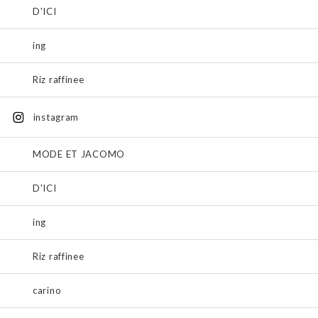
D'ICI
ing
Riz raffinee
instagram
MODE ET JACOMO
D'ICI
ing
Riz raffinee
carino