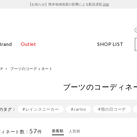
【お知らせ】熊本地域地震の影響による配送遅延
詳細
Brand
Outlet
SHOP LIST
OP
>
ブーツのコーディネート
ブーツのコーディネ
のタグ：
#レインスニーカー
#carino
#雨の日コーデ
#白スニーカー
#ワンピース×スニーカー
#イン
57
新着順
ディネート数：
件
人気順