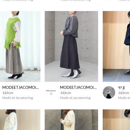
MODEETJACOMOingSTAFF
MODEETJACOMOingSTAFF
やま
163cm
163cm
163cm
Mode et Jacomo×ing
Mode et Jacomo×ing
Mode et