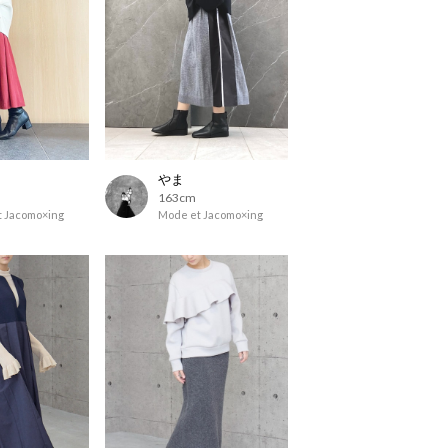
やま
163cm
 Jacomo×ing
Mode et Jacomo×ing