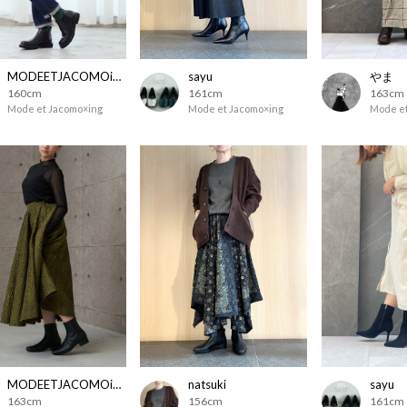
MODEETJACOMOingSTAFF
sayu
やま
160cm
161cm
163cm
Mode et Jacomo×ing
Mode et Jacomo×ing
Mode et
MODEETJACOMOingSTAFF
natsuki
sayu
163cm
156cm
161cm