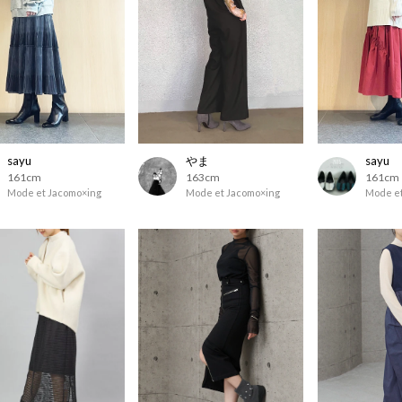
sayu
やま
sayu
161cm
163cm
161cm
Mode et Jacomo×ing
Mode et Jacomo×ing
Mode et