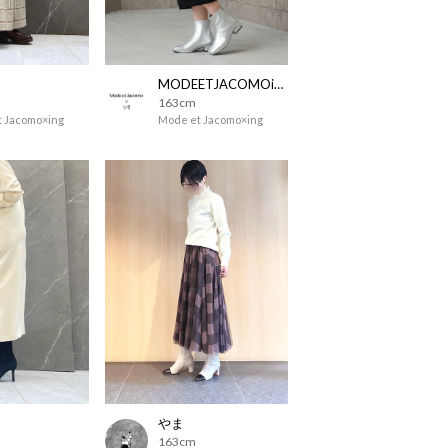
MODEETJACOMOingSTAFF
163cm
 Jacomo×ing
Mode et Jacomo×ing
やま
163cm