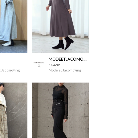
MODEETJACOMOingSTAFF
164cm
 Jacomo×ing
Mode et Jacomo×ing