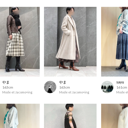
やま
やま
sayu
163cm
163cm
161cm
Mode et Jacomo×ing
Mode et Jacomo×ing
Mode et