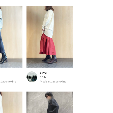
sayu
161cm
 Jacomo×ing
Mode et Jacomo×ing