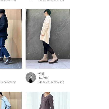
やま
163cm
 Jacomo×ing
Mode et Jacomo×ing