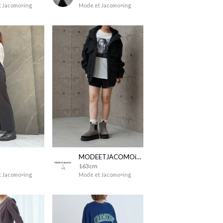
 Jacomo×ing
Mode et Jacomo×ing
MODEETJACOMOingSTAFF
163cm
 Jacomo×ing
Mode et Jacomo×ing