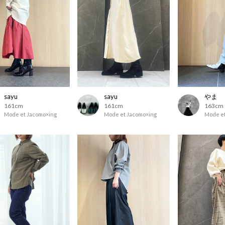
sayu
sayu
やま
161cm
161cm
163cm
Mode et Jacomo×ing
Mode et Jacomo×ing
Mode et