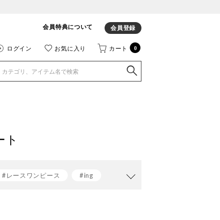
会員特典について
会員登録
ログイン
お気に入り
カート
0
ート
#レースワンピース
#ing
グ
#レインシューズ