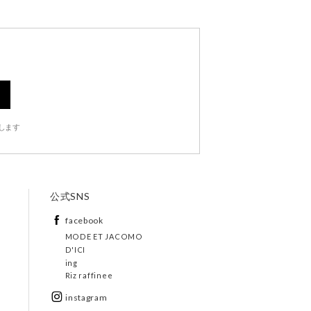
します
公式SNS
facebook
MODE ET JACOMO
D'ICI
ing
Riz raffinee
instagram