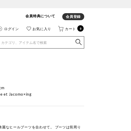
会員特典について
会員登録
ログイン
お気に入り
カート
0
cm
e et Jacomo×ing
綺麗なヒールブーツを合わせて。 ブーツは筒周り