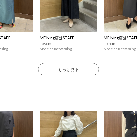
STAFF
MEJxing店舗STAFF
MEJxing店舗STAF
159cm
157cm
o×ing
Mode et Jacomo×ing
Mode et Jacomo×ing
もっと見る