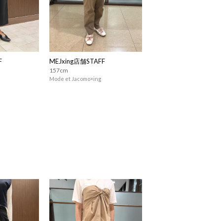
F
MEJxing店舗STAFF
157cm
Mode et Jacomo×ing