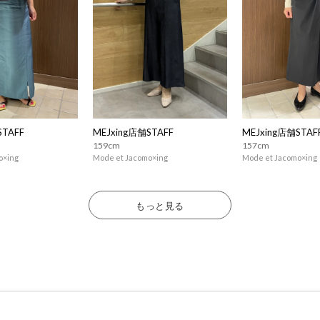
STAFF
MEJxing店舗STAFF
MEJxing店舗STAF
159cm
157cm
o×ing
Mode et Jacomo×ing
Mode et Jacomo×ing
もっと見る