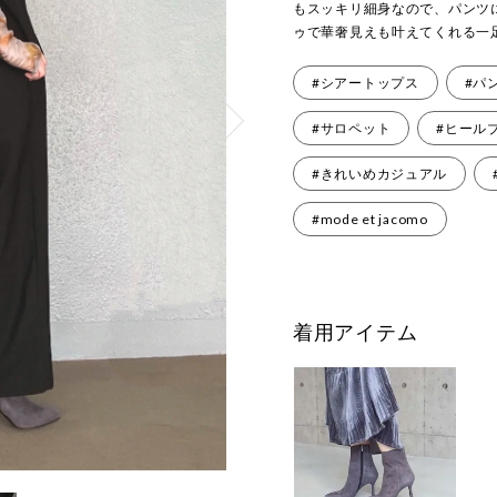
もスッキリ細身なので、パンツ
ゥで華奢見えも叶えてくれる一
#シアートップス
#パ
#サロペット
#ヒール
#きれいめカジュアル
#mode et jacomo
着用アイテム