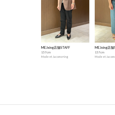
MEJxing店舗STAFF
MEJxing店舗
157cm
157cm
Mode et Jacomo×ing
Mode et Jacom