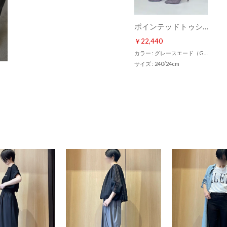
ポインテッドトゥショートブーツ （グレースエード）
￥22,440
カラー : グレースエード（GYS）
サイズ : 240/24cm