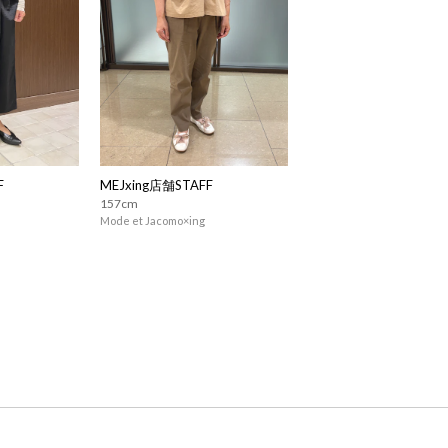
F
MEJxing店舗STAFF
157cm
Mode et Jacomo×ing