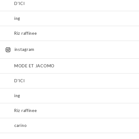
D'ICI
ing
Riz raffinee
instagram
MODE ET JACOMO
D'ICI
ing
Riz raffinee
carino