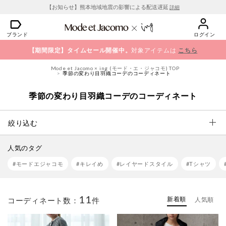
【お知らせ】熊本地域地震の影響による配送遅延
詳細
ブランド
ログイン
【期間限定】タイムセール開催中。
対象アイテムは
こちら
Mode et Jacomo × ing (モード・エ・ジャコモ) TOP
季節の変わり目羽織コーデのコーディネート
季節の変わり目羽織コーデのコーディネート
絞り込む
人気のタグ
#モードエジャコモ
#キレイめ
#レイヤードスタイル
#Tシャツ
11
新着順
コーディネート数：
件
人気順