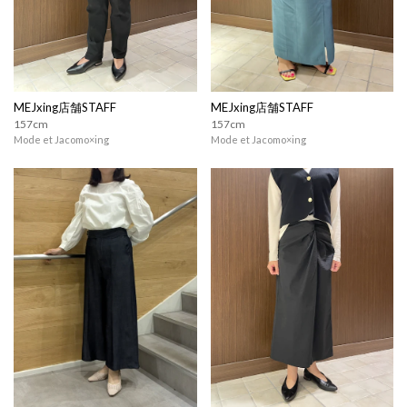
MEJxing店舗STAFF
MEJxing店舗STAFF
157cm
157cm
Mode et Jacomo×ing
Mode et Jacomo×ing