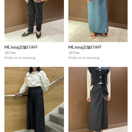
MEJxing店舗STAFF
MEJxing店舗STAFF
157cm
157cm
Mode et Jacomo×ing
Mode et Jacomo×ing