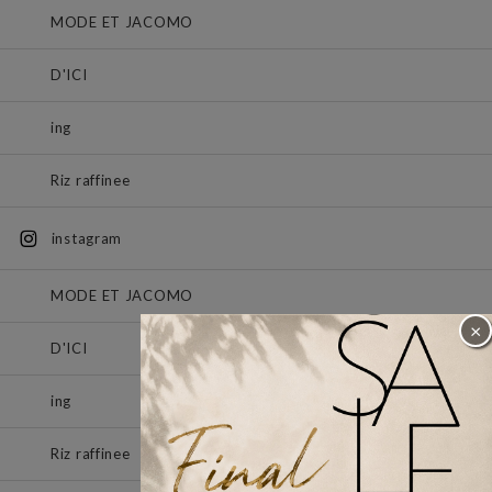
MODE ET JACOMO
D'ICI
ing
Riz raffinee
instagram
MODE ET JACOMO
×
D'ICI
ing
Riz raffinee