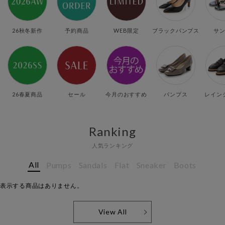
26秋冬新作
予約商品
WEB限定
ブラックパンプス
サ
26春夏商品
セール
今月のおすすめ
パンプス
レイン
Ranking
人気ランキング
All
Pumps
Sandals
Flat
Sneaker
Boots
表示する商品はありません。
View All