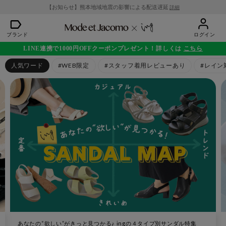
【お知らせ】熊本地域地震の影響による配送遅延
詳細
ブランド
ログイン
LINE連携で1000円OFFクーポンプレゼント！詳しくは
こちら
人気ワード
#WEB限定
#スタッフ着用レビューあり
#レイン
あなたの“欲しい”がきっと見つかる♪ ingの４タイプ別サンダル特集