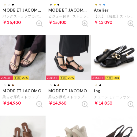
MODE ET JACOMO D'ICI
MODE ET JACOMO D'ICI
Atelier
バックストラップカバードサンダル （アイボリー）
ビジュー付きTストラップサンダル （オークスエード）
【3E】【軽量】ストレッチ素材スポーツサンダル （ブルー）
￥15,400
￥15,400
￥13,090
20%
20
20%
20
31%
20
MODE ET JACOMO
MODE ET JACOMO
ing
柔らか厚底ストラップサンダル （ダークブラウン）
柔らか厚底ストラップサンダル （ブラック）
チェーンモチーフサンダル （ブラック）
￥14,960
￥14,960
￥14,850