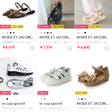
30%
20
33%
20
33%
20
MODE ET JACOMO carino
MODE ET JACOMO carino
MODE ET JACOMO carino
【2WAY】バックベルトサンダルパンプス （ベージュキジ）
トングサンダル （ダークブラウン）
チュール付スポーツサンダル （ホワイト）
￥8,470
￥7,370
￥6,600
29%
29%
20
le coq sportif
le coq sportif
MODE ET JACOMO D'ICI
サマースニーカー（LCS マルヌ SS SI） （ホワイトコンビ）
サマースタイルスニーカー(LA セーヴル PF BLT / LA SEVRES PF BLT) （ライトグリーン）
フラワーリボンストラップサンダル （オーク）