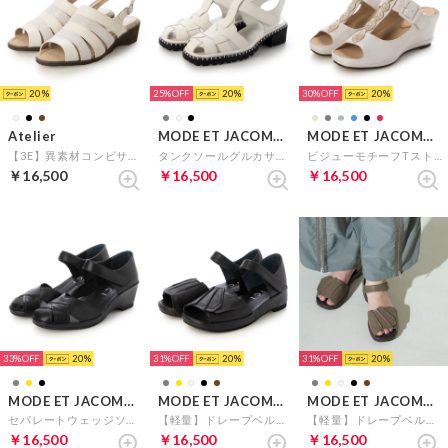
20
25%
20
30%
20
Atelier
MODE ET JACOMO D'ICI
MODE ET JACOMO D'ICI
【3E】異素材コンビサンダル （アイボリーコンビ）
タンクソールグルカサンダル （ホワイト）
ビジューモチーフTストラップサンダル （シルバー）
￥16,500
￥16,500
￥16,500
33%
20
31%
20
31%
20
MODE ET JACOMO D'ICI
MODE ET JACOMO D'ICI
MODE ET JACOMO D'ICI
セパレートウェッジソールパンプス （ブラック）
【軽量】ドレープベルトサンダル （ブラック）
【軽量】ドレープベルトサンダル（オーク）
￥16,500
￥16,500
￥16,500