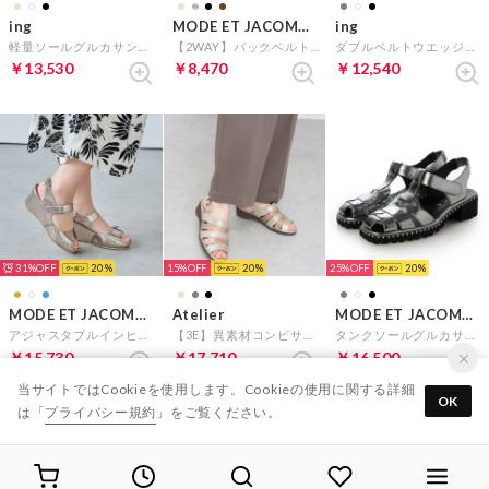
ing
MODE ET JACOMO carino
ing
軽量ソールグルカサンダル （ブラック）
【2WAY】バックベルトサンダルパンプス （ブラック）
ダブルベルトウエッジサンダル （オーク）
￥13,530
￥8,470
￥12,540
31%
20
15%
20
25%
20
MODE ET JACOMO D'ICI
Atelier
MODE ET JACOMO D'ICI
アジャスタブルインヒールサンダル （ゴールド）
【3E】異素材コンビサンダル （ベージュコンビ）
タンクソールグルカサンダル （グレーメタリック）
￥15,730
￥17,710
￥16,500
当サイトではCookieを使用します。Cookieの使用に関する詳細
OK
は「
プライバシー規約
」をご覧ください。