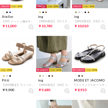
50%
20
30%
20
30%
20
Atelier
ing
ing
【3E】メッシュ編みサンダル （ブラックコンビ）
【WEB限定】【サスティナブル】ウエッジヒールレザーサンダル （ゴールド）
【WEB限定】【3E】ストラップクロスサンダル （アイボリーB）
￥11,000
￥10,780
￥10,010
20
32%
20
42%
20
Pitti
ing
MODE ET JACOMO
【WEB限定】ラインストーンウエッジサンダル （ゴールド）
【WEB限定】【3E】ストラップクロスサンダル （シルバーメタリック）
Tストラップスポーツサンダル （ホワイト）
￥9,900
￥9,680
￥8,910