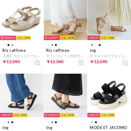
38%
20
36%
20
15%
20
Riz raffinee
Riz raffinee
ing
【3E】ウエッジソールサンダル （アイボリー）
ラインストーン付きチュールストラップサンダル （アイボリー）
ダブルベルトウエッジサンダル （アイボリーコンビ）
￥12,540
￥12,540
￥12,540
26%
20
30%
20
35%
20
ing
ing
MODE ET JACOMO