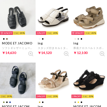
36%
20
32%
20
28%
20
MODE ET JACOMO
ing
ing
ソフトギャザーミュール （ブラック）
スタッズ付きキルトタッセルサンダル （ホワイト）
厚底クロスベルトスポーツサンダル （ベージュ）
￥14,630
￥14,520
￥12,100
20
24%
20
29%
20
MODE ET JACOMO D'ICI
ing
MODE ET JACOMO D'ICI