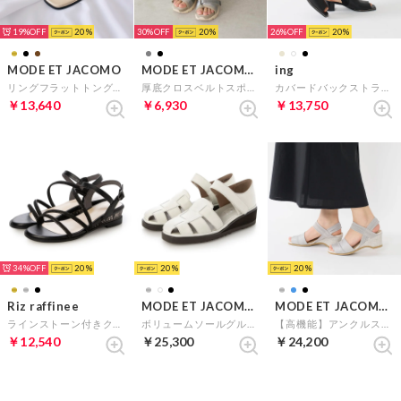
19%
20
30%
20
26%
20
MODE ET JACOMO
MODE ET JACOMO carino
ing
リングフラットトングサンダル （ゴールド）
厚底クロスベルトスポーツサンダル （グレー）
カバードバックストラップサンダル （ブラック）
￥13,640
￥6,930
￥13,750
34%
20
20
20
Riz raffinee
MODE ET JACOMO D'ICI
MODE ET JACOMO D'ICI
ラインストーン付きクリアヒールサンダル （ブラックメタリック）
ボリュームソールグルカサンダル （アイボリー）
【高機能】アンクルストラップストレッチサンダル （シルバー）
￥12,540
￥25,300
￥24,200