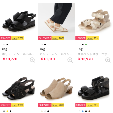
15%
20
19%
20
15%
20
ing
ing
ing
ボリュームソールベルトサンダル （ブラック）
ボリュームソールベルトサンダル （アイボリー）
厚底ベルトスポーツサンダル （アイボリー）
￥13,970
￥13,310
￥13,970
25%
20
30%
20
34%
20