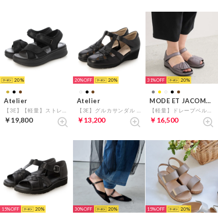
20
20%
20
31%
20
Atelier
Atelier
MODE ET JACOMO D'ICI
【3E】【軽量】ストレッチ素材クロスベルトスポーツサンダル （ブラック）
【3E】グルカサンダル （ブラック）
【軽量】ドレープベルトサンダル （グレーメタリック）
￥19,800
￥13,200
￥16,500
15%
20
30%
20
15%
20