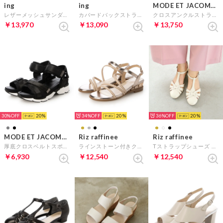
ing
ing
MODE ET JACOMO D'ICI
レザーメッシュサンダル （ブラック）
カバードバックストラップサンダル （ベージュスエード）
クロスアンクルストラップスポーツサンダル （ブラック）
￥13,970
￥13,090
￥13,750
30%
20
34%
20
36%
20
MODE ET JACOMO carino
Riz raffinee
Riz raffinee
厚底クロスベルトスポーツサンダル （ブラック）
ラインストーン付きクリアヒールサンダル （ゴールド）
Tストラップシューズ （アイボリー）
￥6,930
￥12,540
￥12,540