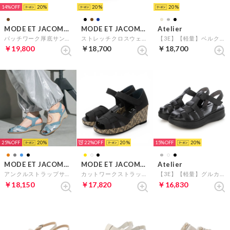
14%
20
20
20
MODE ET JACOMO D'ICI
MODE ET JACOMO D'ICI
Atelier
パッチワーク厚底サンダル （ダークブラウンコンビ）
ストレッチクロスウェッジサンダル （ダークブラウン）
【3E】【軽量】ベルクロスポーツサンダル （ブラックB）
￥19,800
￥18,700
￥18,700
25%
20
22%
20
15%
20
MODE ET JACOMO D'ICI
MODE ET JACOMO D'ICI
Atelier
アンクルストラップサンダル （ブルーコンビ）
カットワークストラップサンダル （ブラック）
【3E】【軽量】グルカスポーツサンダル （ブラック）
￥18,150
￥17,820
￥16,830