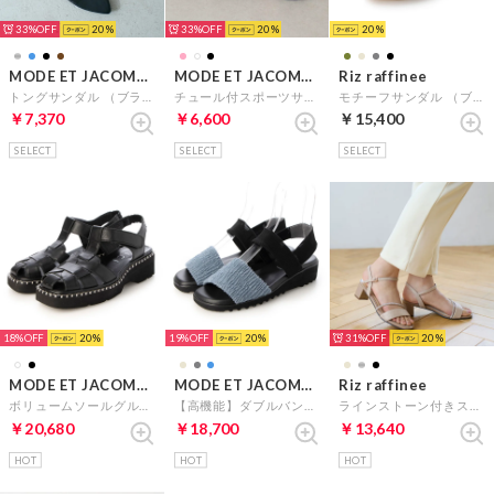
33%
20
33%
20
20
MODE ET JACOMO carino
MODE ET JACOMO carino
Riz raffinee
トングサンダル （ブラック）
チュール付スポーツサンダル （ブラック）
モチーフサンダル （ブラック）
￥7,370
￥6,600
￥15,400
SELECT
SELECT
SELECT
18%
20
19%
20
31%
20
MODE ET JACOMO D'ICI
MODE ET JACOMO D'ICI
Riz raffinee
ボリュームソールグルカサンダル （ブラック）
【高機能】ダブルバンドフラットサンダル （ブルーコンビ）
ラインストーン付きストラップサンダル （ベージュメタリック）
￥20,680
￥18,700
￥13,640
HOT
HOT
HOT