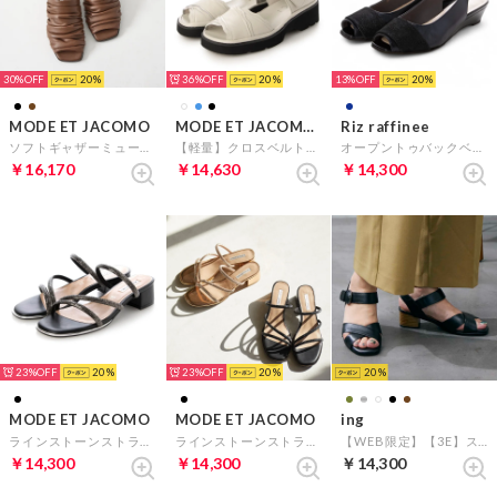
30%
20
36%
20
13%
20
MODE ET JACOMO
MODE ET JACOMO D'ICI
Riz raffinee
ソフトギャザーミュール （ブラウン）
【軽量】クロスベルトデザインサンダル （アイボリー）
オープントゥバックベルトサンダル （ネイビー）
￥16,170
￥14,630
￥14,300
23%
20
23%
20
20
MODE ET JACOMO
MODE ET JACOMO
ing
ラインストーンストラップミュールサンダル （ブラックB）
ラインストーンストラップミュールサンダル （ブラック）
【WEB限定】【3E】ストラップクロスサンダル （ブラック）
￥14,300
￥14,300
￥14,300