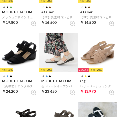
20
20
20
MODE ET JACOMO D'ICI
Atelier
Atelier
メッシュデザインミュール （グリーンミックス）
【3E】異素材コンビサンダル （ブラックコンビ）
【3E】異素材コンビサンダル （ブロンズコンビ）
￥19,800
￥16,500
￥16,500
20
20
25%
20
MODE ET JACOMO D'ICI
MODE ET JACOMO D'ICI
ing
【高機能】アンクルストラップストレッチサンダル （ブラック）
セパレートオープンパンプス （ライトグレー）
レザーメッシュサンダル （オークスエード）
￥24,200
￥23,650
￥13,970