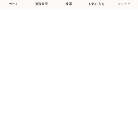
カート
閲覧履歴
検索
お気に入り
メニュー
25%
20
30%
20
15%
20
ing
MODE ET JACOMO D'ICI
ing
厚底スポーツサンダル （ブラック）
ビジューモチーフTストラップサンダル （レッドスエード）
厚底スポーツサンダル （ベージュ）
￥11,000
￥16,500
￥11,110
表示順 :
1 ～ 120件 (全608件)
1
2
3
4
...6
新入荷やセール情報をいちはやくお届けします。
登録する