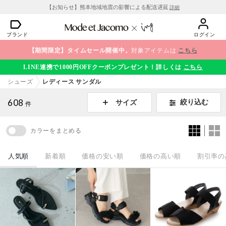
【お知らせ】熊本地域地震の影響による配送遅延
詳細
ブランド
ログイン
【期間限定】タイムセール開催中。
対象アイテムは
こちら
LINE連携で1000円OFFクーポンプレゼント！詳しくは
こちら
シューズ
レディース サンダル
608
絞り込む
サイズ
件
カラーをまとめる
人気順
新着順
価格の安い順
価格の高い順
割引率の