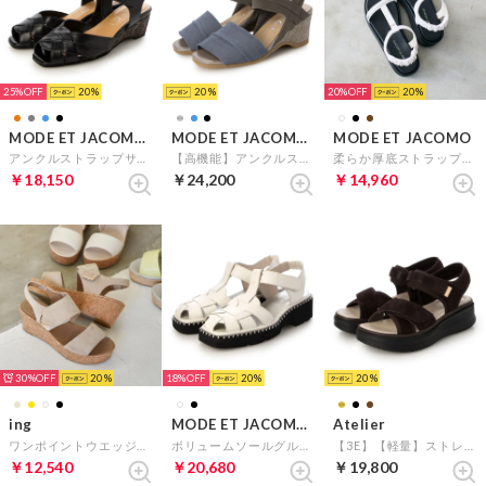
25%
20
20
20%
20
MODE ET JACOMO D'ICI
MODE ET JACOMO D'ICI
MODE ET JACOMO
アンクルストラップサンダル （ブラック）
【高機能】アンクルストラップストレッチサンダル （ブルーコンビ）
柔らか厚底ストラップサンダル （ホワイト）
￥18,150
￥24,200
￥14,960
30%
20
18%
20
20
ing
MODE ET JACOMO D'ICI
Atelier
ワンポイントウエッジソールサンダル （ベージュ）
ボリュームソールグルカサンダル（ホワイト）
【3E】【軽量】ストレッチ素材クロスベルトスポーツサンダル （ダークブラウンB）
￥12,540
￥20,680
￥19,800