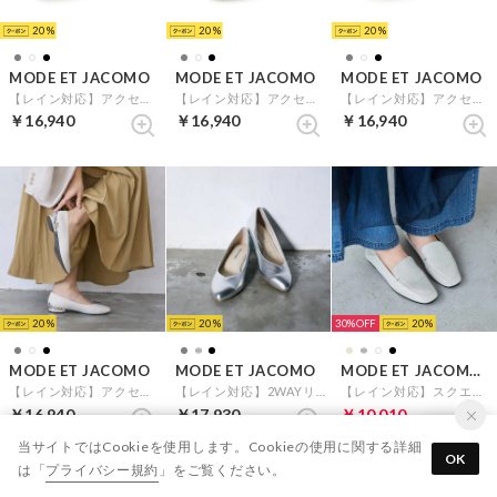
20
20
20
MODE ET JACOMO
MODE ET JACOMO
MODE ET JACOMO
【レイン対応】アクセントヒールスクエアパンプス （オークエナメル）
【レイン対応】アクセントヒールスクエアパンプス （ブラックエナメル）
【レイン対応】アクセントヒールスクエアパンプス （ブラック）
￥16,940
￥16,940
￥16,940
20
20
30%
20
MODE ET JACOMO
MODE ET JACOMO
MODE ET JACOMO carino
【レイン対応】アクセントヒールスクエアパンプス （アイボリー）
【レイン対応】2WAYリボンコサージュウエッジパンプス （シルバー）
【レイン対応】スクエアトゥフラットシューズ （シルバー）
￥16,940
￥17,930
￥10,010
当サイトではCookieを使用します。Cookieの使用に関する詳細
OK
は「
プライバシー規約
」をご覧ください。