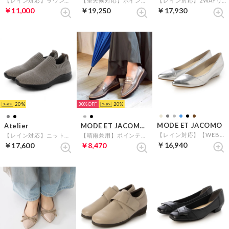
【レイン対応】ラウンドトゥバレエシューズ （オークエナメル）
【全天候対応】ポインテッドウェッジソールパンプス (ブラックエナメル)
【レイン対応】2WAYリボンコサージュウエッジパンプス （ブラック）
￥11,000
￥19,250
￥17,930
20
30%
20
MODE ET JACOMO
Atelier
MODE ET JACOMO carino
【レイン対応】【WEB限定】ポインテッドウエッジソールパンプス （シルバー）
【レイン対応】ニットスリッポンスニーカー （ダークグレーキジ）
【晴雨兼用】ポインテッドコインローファー （ダークシルバー）
￥16,940
￥17,600
￥8,470