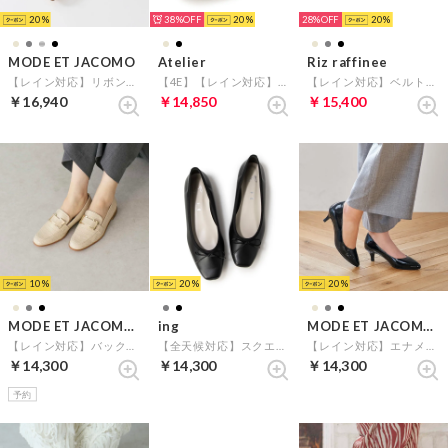
20
38%
20
28%
20
MODE ET JACOMO
Atelier
Riz raffinee
【レイン対応】リボンバレエシューズ （ベージュエナメル）
【4E】【レイン対応】ベルクロシューズ （メタリックベージュ）
【レイン対応】ベルト巻きスクエアトゥパンプス （ブラック）
￥16,940
￥14,850
￥15,400
10
20
20
MODE ET JACOMO carino
ing
MODE ET JACOMO carino
【レイン対応】バックルソフトスクエアトゥローファー （ベージュカタオシ）
【全天候対応】スクエアトゥーバレエシューズ （ブラック）
【レイン対応】エナメルプレーンパンプス （ブラックエナメル）
￥14,300
￥14,300
￥14,300
予約