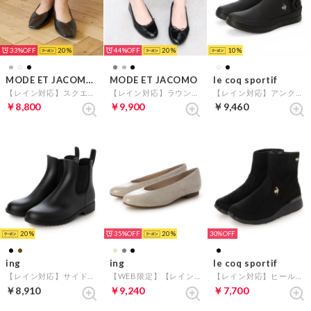
33%
20
44%
20
10
MODE ET JACOMO carino
MODE ET JACOMO
le coq sportif
【レイン対応】スクエアトゥバレエシューズ （ブラック）
【レイン対応】ラウンドトゥバレエシューズ （ブラックエナメル）
【レイン対応】アンクルカットブーツ（LCS アルマ AC R SI） （ブラック）
￥8,800
￥9,900
￥9,460
20
35%
20
30%
ing
ing
le coq sportif
【レイン対応】サイドゴアレインブーツ （ブラック）
【WEB限定】【レイン対応】プレーンフラットパンプス （グレーカタオシ）
【レイン対応】ヒールアップショートブーツ（LCS アンジェ II） （ブラックスエード）
￥8,910
￥9,240
￥7,700