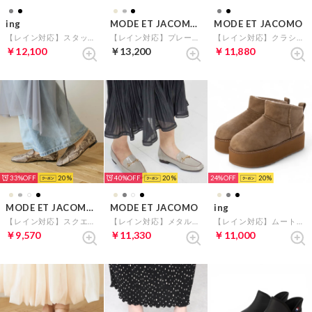
ing
MODE ET JACOMO carino
MODE ET JACOMO
【レイン対応】スタッズデザインローファー （ブラックエナメル）
【レイン対応】プレーンパンプス （ベージュエナメル）
【レイン対応】クラシックデザインレインパンプス （オークエナメル）
￥12,100
￥13,200
￥11,880
33%
20
40%
20
24%
20
MODE ET JACOMO carino
MODE ET JACOMO
ing
【レイン対応】スクエアトゥフラットシューズ （ベージュH）
【レイン対応】メタルビットローファー （グレーエナメル）
【レイン対応】ムートンブーツ （キャメル）
￥9,570
￥11,330
￥11,000