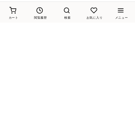
カート
閲覧履歴
検索
お気に入り
メニュー
33%
20
33%
20
14%
20
MODE ET JACOMO carino
MODE ET JACOMO carino
Riz raffinee
【レイン対応】スクエアトゥフラットシューズ （アイボリー）
【レイン対応】スクエアトゥフラットシューズ （ブラック）
【レイン対応】スクエアトゥショートブーツ （オーク）
￥9,570
￥9,570
￥25,300
表示順 :
1 ～ 120件 (全364件)
1
2
3
4
新入荷やセール情報をいちはやくお届けします。