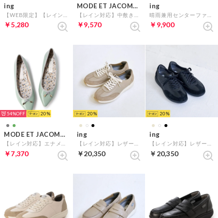
ing
MODE ET JACOMO carino
ing
【WEB限定】【レイン対応】ヒールアップビットローファー （ライトグレー）
【レイン対応】中敷きデザインバレエシューズ （ブラックエナメル）
晴雨兼用センターファスナースニーカー （ライトグレー）
￥5,280
￥9,570
￥9,900
54%
20
20
20
MODE ET JACOMO carino
ing
ing
【レイン対応】エナメルプレーンパンプス （グリーンエナメル）
【レイン対応】レザースニーカー （ベージュ）
【レイン対応】レザースニーカー （ブラック）
￥7,370
￥20,350
￥20,350