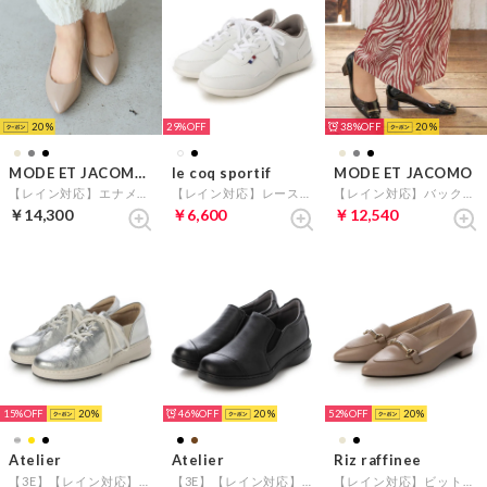
20
29%
38%
20
MODE ET JACOMO carino
le coq sportif
MODE ET JACOMO
【レイン対応】エナメルプレーンパンプス （ベージュエナメル）
【レイン対応】レースアップスニーカー（セギュール III ワイド R ／SEGUR III WIDE R) （ホワイトコンビ）
【レイン対応】バックルモチーフスクエアトゥパンプス （ブラックエナメル）
￥14,300
￥6,600
￥12,540
15%
20
46%
20
52%
20
Atelier
Atelier
Riz raffinee
【3E】【レイン対応】レザースニーカー （シルバー）
【3E】【レイン対応】切り替えデザインスリッポンシューズ （ブラック）
【レイン対応】ビットローファー （ダークベージュ）