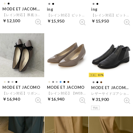
MODE ET JACOMO carino
ing
ing
【レイン対応】厚底コインローファー （ベージュコンビ）
【レイン対応】ビットローファーパンプス （ブラックエナメル）
【レイン対応】ビットローファーパンプス （ブラック）
￥12,100
￥15,950
￥15,950
10
MODE ET JACOMO
MODE ET JACOMO
MODE ET JACOMO D'ICI
【レイン対応】リボンバレエシューズ （オーク）
【レイン対応】【WEB限定】ポインテッドウエッジソールパンプス （オークエナメル）
レザーサイドゴアショートブーツ （ブラック）
￥16,940
￥16,940
￥31,900
予約