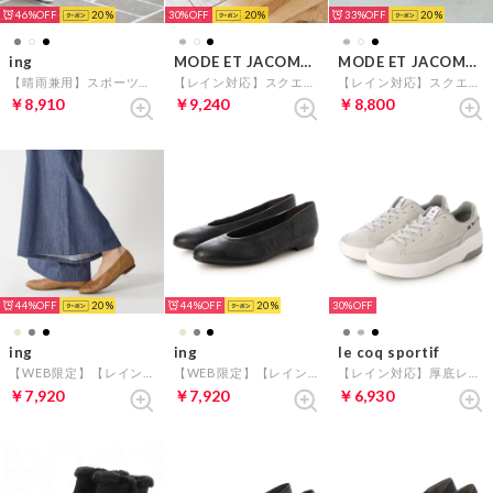
46%
20
30%
20
33%
20
ing
MODE ET JACOMO carino
MODE ET JACOMO carino
【晴雨兼用】スポーツスニーカー （ホワイト）
【レイン対応】スクエアトゥバレエシューズ （シルバー）
【レイン対応】スクエアトゥバレエシューズ （アイボリー）
￥8,910
￥9,240
￥8,800
44%
20
44%
20
30%
ing
ing
le coq sportif
【WEB限定】【レイン対応】プレーンフラットパンプス （キャメル）
【WEB限定】【レイン対応】プレーンフラットパンプス （ブラック）
【レイン対応】厚底レースアップスニーカー（LCS セーヴル リフト II） （グレーコンビ）
￥7,920
￥7,920
￥6,930