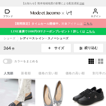
【お知らせ】熊本地域地震の影響による配送遅延
詳細
ブランド
ログイン
【期間限定】タイムセール開催中。
対象アイテムは
こちら
LINE連携で1000円OFFクーポンプレゼント！詳しくは
こちら
シューズ
レディース レイン・スノーシューズ
364
絞り込む
サイズ
件
カラーをまとめる
人気順
新着順
価格の安い順
価格の高い順
割引率の