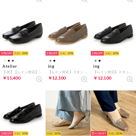
17%
20
31%
20
31%
20
Atelier
ing
ing
【3E】【レイン対応】ステッチベルトローファーモカシンシューズ （ブラック）
【レイン対応】スタッズデザインローファー （オークエナメル）
【レイン対応】スタッズデザインローファー （ブラック）
￥15,400
￥12,100
￥12,100
31%
20
20
41%
20