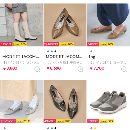
62%
20
48%
20
54%
20
MODE ET JACOMO carino
MODE ET JACOMO carino
ing
【レイン対応】タンクソールロングブーツ （アイボリー）
【レイン対応】中敷きデザインバレエシューズ （オークエナメル）
【レイン対応】ローファーパンプス （オーク）
￥8,800
￥8,690
￥7,700
66%
20
43%
20
37%
30