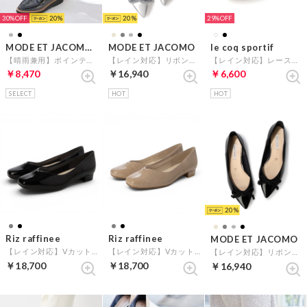
30%
20
20
29%
MODE ET JACOMO carino
MODE ET JACOMO
le coq sportif
【晴雨兼用】ポインテッドコインローファー （ブラックエナメル）
【レイン対応】リボンバレエシューズ （シルバー）
【レイン対応】レースアップスニーカー（セギュール III ワイド R ／SEGUR III WIDE R) （ブラック）
￥8,470
￥16,940
￥6,600
SELECT
HOT
HOT
20
Riz raffinee
Riz raffinee
MODE ET JACOMO
【レイン対応】Vカットローヒールパンプス （ブラックエナメル）
【レイン対応】Vカットローヒールパンプス （オークエナメル）
【レイン対応】リボンバレエシューズ （ブラックエナメル）
￥18,700
￥18,700
￥16,940