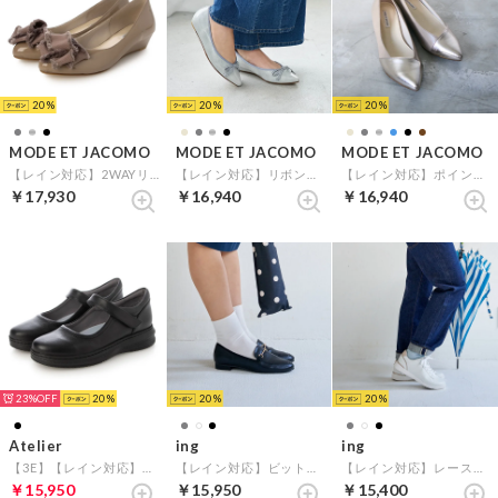
20
20
20
MODE ET JACOMO
MODE ET JACOMO
MODE ET JACOMO
【レイン対応】2WAYリボンコサージュウエッジパンプス （オークエナメル）
【レイン対応】リボンバレエシューズ （ライトグレーエナメル）
【レイン対応】ポインテッドウェッジソールパンプス （ベージュコンビ）
￥17,930
￥16,940
￥16,940
23%
20
20
20
Atelier
ing
ing
【3E】【レイン対応】モールドソールストラップシューズ （ブラック）
【レイン対応】ビットローファー （ブラック）
【レイン対応】レースアップスニーカー （ホワイト）
￥15,950
￥15,950
￥15,400