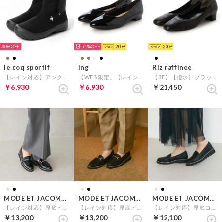
30%
51%
20
20
le coq sportif
ing
Riz raffinee
【レイン対応】アンクルボアショートブーツ（LCS モンルイ） （ブラック）
【WEB限定】【レイン対応】Vカットパンプス （ブラックエナメル）
【3E】【撥水】ブラックパンプス （ブラック）
￥6,930
￥6,930
￥21,450
MODE ET JACOMO carino
MODE ET JACOMO carino
MODE ET JACOMO carino
【レイン対応】厚底ビットローファー （ブラックエナメル）
【レイン対応】厚底ビットローファー （ブラック）
【レイン対応】厚底コインローファー （ブラック）
￥13,200
￥13,200
￥12,100