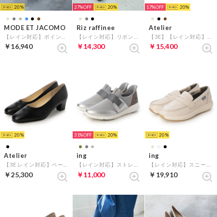
20
27%
20
17%
20
MODE ET JACOMO
Riz raffinee
Atelier
【レイン対応】ポインテッドウェッジソールパンプス （オークコンビ）
【レイン対応】リボンローファー （ダークグレーエナメル）
【3E】【レイン対応】ステッチベルトローファーモカシンシューズ （ダークブラウン）
￥16,940
￥14,300
￥15,400
20
31%
20
20
Atelier
ing
ing
【3E レイン対応】ベーシックパンプス （ブラック）
【レイン対応】ストレッチスニーカー （シルバーコンビ）
【レイン対応】スニーカーローファー （アイボリー）
￥25,300
￥11,000
￥19,910