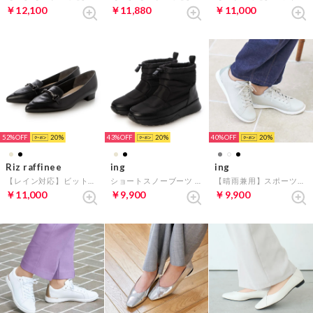
￥12,100
￥11,880
￥11,000
52%
20
43%
20
40%
20
Riz raffinee
ing
ing
【レイン対応】ビットローファー （ブラック）
ショートスノーブーツ （ブラック）
【晴雨兼用】スポーツスニーカー （ライトグレーコンビ）
￥11,000
￥9,900
￥9,900