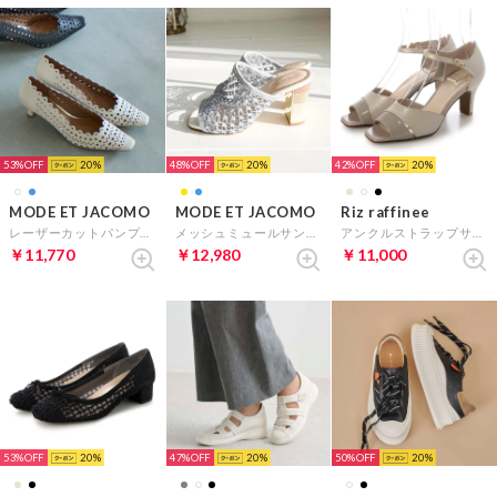
53%
20
48%
20
42%
20
MODE ET JACOMO
MODE ET JACOMO
Riz raffinee
レーザーカットパンプス （アイボリー）
メッシュミュールサンダル （ライトブルー）
アンクルストラップサンダル （ベージュメタリック）
￥11,770
￥12,980
￥11,000
53%
20
47%
20
50%
20