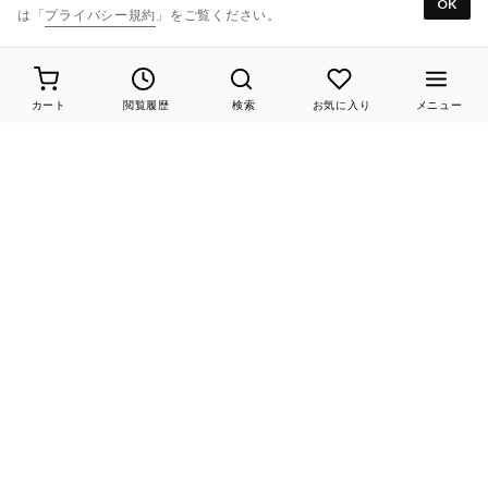
OK
は「
プライバシー規約
」をご覧ください。
40%
20
40%
20
40%
20
MODE ET JACOMO carino
MODE ET JACOMO carino
MODE ET JACOMO carino
パールバックルアンクルベルトサンダル （ベージュ）
エコファーもこもこサンダル （ブラウン）
エコファーもこもこサンダル （ブルー）
￥8,360
￥8,910
￥8,910
カート
閲覧履歴
検索
お気に入り
メニュー
45%
20
45%
20
45%
20
MODE ET JACOMO carino
MODE ET JACOMO carino
MODE ET JACOMO carino
プリーツスポンジサンダル （ブルー）
プリーツスポンジサンダル （ベージュ）
プリーツスポンジサンダル（グリーン）
￥8,140
￥8,140
￥8,140