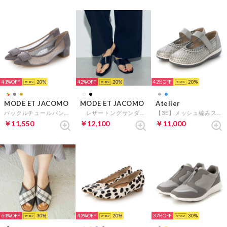
41%
20
42%
20
42%
20
MODE ET JACOMO
MODE ET JACOMO
Atelier
バックルチュールパンプス （グレー）
レザートングサンダル （ブラック）
【3E】メッシュ編みストラップシューズ （シルバー）
￥11,550
￥12,100
￥11,000
64%
30
43%
20
37%
30