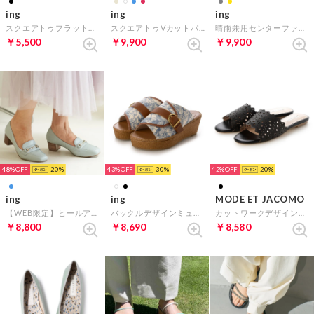
ing
ing
ing
スクエアトゥフラットサンダル （ブラックキジ）
スクエアトゥVカットパンプス （ホワイトハラコ）
晴雨兼用センターファスナースニーカー （ライトグレー）
￥5,500
￥9,900
￥9,900
48%
20
43%
30
42%
20
ing
ing
MODE ET JACOMO
【WEB限定】ヒールアップビットローファー （ライトブルー）
バックルデザインミュールサンダル （アイボリーキジ）
カットワークデザインミュールサンダル （ブラック）
￥8,800
￥8,690
￥8,580