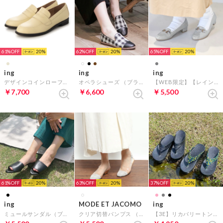
61%
20
62%
20
65%
20
ing
ing
ing
デザインコインローファー （ライトベージュ）
オペラシューズ （ブラックコンビ）
【WEB限定】【レイン対応】ヒールアップビットローファー （ライトグレー）
￥7,700
￥6,600
￥5,500
61%
20
63%
20
37%
20
ing
MODE ET JACOMO
ing
ミュールサンダル（ブラック）
クリア切替パンプス （アイボリーコンビ）
【3E】リカバリートングサンダル （ブラックミックス）