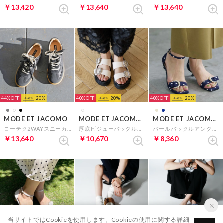
￥13,420
￥13,640
￥13,640
44%
20
40%
20
40%
20
MODE ET JACOMO
MODE ET JACOMO carino
MODE ET JACOMO carino
ローテク2WAYスニーカー （ブラック）
厚底ビジューバックルサンダル （アイボリー）
パールバックルアンクルベルトサンダル （ネイビー）
￥13,640
￥10,670
￥8,360
当サイトではCookieを使用します。Cookieの使用に関する詳細