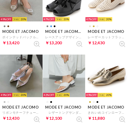
49%
20
47%
20
47%
20
MODE ET JACOMO
MODE ET JACOMO D'ICI
MODE ET JACOMO
ポインテッドバックルデザインパンプス （ライトオーク）
レースアップデザインブーツサンダル （ブラック）
レーザーカットフラットパンプス （アイボリー）
￥13,420
￥13,200
￥12,430
49%
20
42%
20
49%
20
MODE ET JACOMO
MODE ET JACOMO
MODE ET JACOMO
リボンモチーフチュールバックベルト （シルバー）
レザートングサンダル （アイボリー）
きれいめコインローファー （ゴールド）
￥12,430
￥12,100
￥11,880