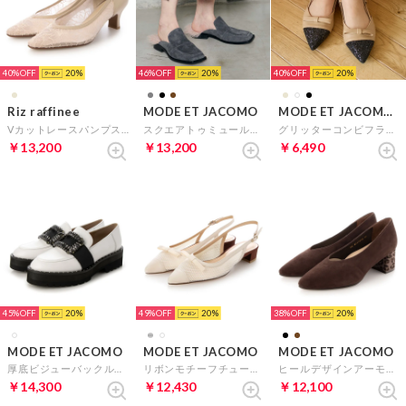
40%
20
46%
20
40%
20
Riz raffinee
MODE ET JACOMO
MODE ET JACOMO carino
Vカットレースパンプス（ベージュ）
スクエアトゥミュールローファー （グレースエード）
グリッターコンビフラットシューズ （ベージュコンビ）
￥13,200
￥13,200
￥6,490
45%
20
49%
20
38%
20
MODE ET JACOMO
MODE ET JACOMO
MODE ET JACOMO
厚底ビジューバックルローファー （ホワイトコンビ）
リボンモチーフチュールバックベルト （アイボリー）
ヒールデザインアーモンドトゥパンプス （ダークブラウンスエード）
￥14,300
￥12,430
￥12,100