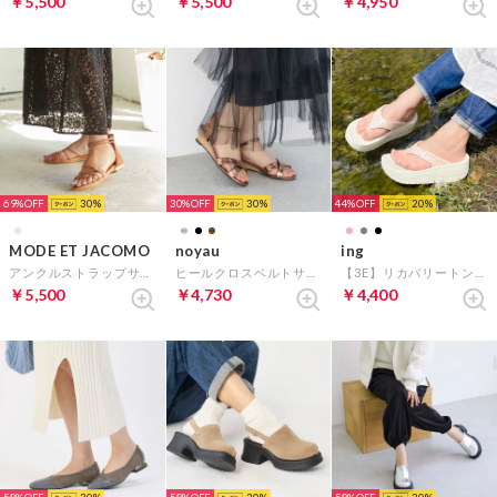
￥5,500
￥5,500
￥4,950
69%
30
30%
30
44%
20
MODE ET JACOMO
noyau
ing
アンクルストラップサンダル (ブラウンスエード)
ヒールクロスベルトサンダル （ブロンズ）
【3E】リカバリートングサンダル （ピンクミックス）
￥5,500
￥4,730
￥4,400