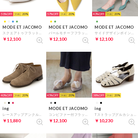
51%
20
57%
20
43%
20
MODE ET JACOMO
MODE ET JACOMO
MODE ET JACOMO
スクエアトゥフラットシューズ （ホワイト）
パールモチーフフラットミュール （イエロースエード）
サイドデザインポインテッドトゥパンプス （グリーンスエード）
￥12,100
￥12,100
￥12,100
40%
20
45%
20
38%
20
ing
MODE ET JACOMO
ing
レースアップアンクルブーツ（ベージュスエード）
コンビファー付フラットパンプス （オークスエード）
Tストラップグルカシューズ （アイボリー）
￥11,880
￥12,100
￥10,230