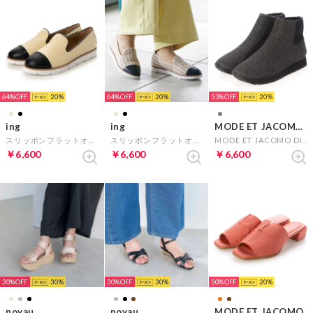
64%
20
64%
20
53%
20
ing
ing
MODE ET JACOMO D'ICI
スリッポンフラットオペラシューズ （ベージュコンビ）
スリッポンフラットオペラシューズ （ベージュキジ）
MODE ET JACOMO DICI 【軽量】D'ICIハイカットスニーカー （グレーメタリック）
￥6,600
￥6,600
￥6,600
30%
30
30%
30
50%
20
noyau
noyau
MODE ET JACOMO