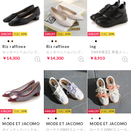
36%
20
36%
20
40%
20
Riz raffinee
Riz raffinee
ing
センターシームパンプス （ブラック）
センターシームパンプス （アイボリー）
【WEB限定】厚底メッシュスニーカー （ブラック）
￥14,300
￥14,300
￥8,910
49%
20
44%
20
44%
20
MODE ET JACOMO
MODE ET JACOMO
MODE ET JACOMO
ポインテッドバックルデザインパンプス （ブラウンミックス）
ローテク2WAYスニーカー （ライトグレー）
ローテク2WAYスニーカー （ホワイト）