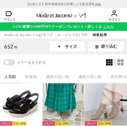
【お知らせ】熊本地域地震の影響による配送遅延
詳細
ブランド
ログイン
LINE連携で1000円OFFクーポンプレゼント！詳しくは
こちら
Mode et Jacomo × ing (モード・エ・ジャコモ) TOP
検索結果
652
絞り込む
サイズ
件
カラーをまとめる
人気順
新着順
価格の安い順
価格の高い順
割引率の
53%
20
50%
20
48%
20