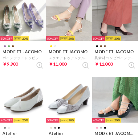
52%
20
50%
20
50%
20
MODE ET JACOMO
MODE ET JACOMO
MODE ET JACOMO
ポインテッドトゥビジューレースパンプス （グリーン）
スクエアトゥアンクルストラップサンダル （イエローコンビ）
異素材コンビポインテッドトゥパンプス （ダークブラウンスエード）
￥9,900
￥11,000
￥11,000
40%
20
59%
20
40%
20
Atelier
Atelier
MODE ET JACOMO carino