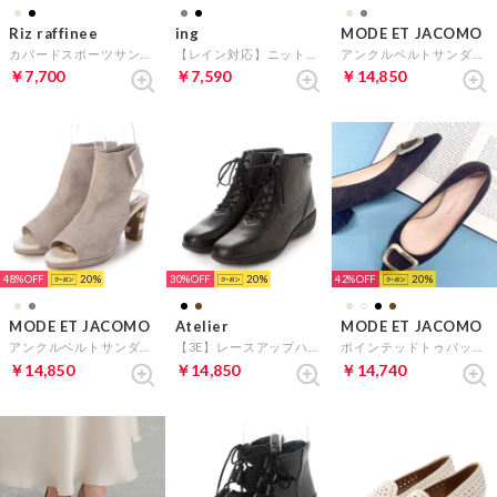
Riz raffinee
ing
MODE ET JACOMO
カバードスポーツサンダル （ブラック）
【レイン対応】ニットスリッポンスニーカー（ライトグレー）
アンクルベルトサンダル （オーク）
￥7,700
￥7,590
￥14,850
48%
20
30%
20
42%
20
MODE ET JACOMO
Atelier
MODE ET JACOMO
アンクルベルトサンダル （ライトグレースエード）
【3E】レースアップハイカットスニーカー （ブラック）
ポインテッドトゥバックルパンプス （ダークブラウンスエード）
￥14,850
￥14,850
￥14,740