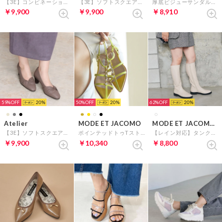
【3E】コンビネーションウェッジソールパンプス （アイボリーコンビ）
【3E】ソフトスクエアドレープパンプス (ライトグレー)
厚底ビジューサンダル（シルバー）
￥9,900
￥9,900
￥8,910
59%
20
50%
20
62%
20
Atelier
MODE ET JACOMO
MODE ET JACOMO carino
【3E】ソフトスクエアドレープパンプス （オーク）
ポインテッドトゥTストラップサンダル （イエロースエード）
【レイン対応】タンクソールロングブーツ （アイボリー）
￥9,900
￥10,340
￥8,800