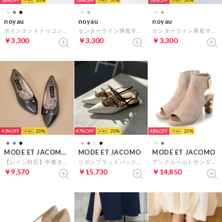
58%
30
58%
30
58%
30
noyau
noyau
noyau
ポインテッドトゥコンビデザインパンプス （ダークグレー）
センターライン厚底サボサンダル （キャメル）
センターライン厚底サボサンダル （シルバー）
￥3,300
￥3,300
￥3,300
43%
20
47%
20
48%
20
MODE ET JACOMO carino
MODE ET JACOMO
MODE ET JACOMO
【レイン対応】中敷きデザインバレエシューズ （ブラックエナメル）
リボンフラットバックベルトパンプス （ホワイトコンビ）
アンクルベルトサンダルサンダル （ベージュスエード）
￥9,570
￥15,730
￥14,850