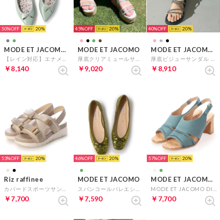
50%
20
45%
20
40%
20
MODE ET JACOMO carino
MODE ET JACOMO
MODE ET JACOMO carino
【レイン対応】エナメルプレーンパンプス （グリーンエナメル）
厚底クリアミュールサンダル （グリーンコンビ）
厚底ビジューサンダル （ブラック）
￥8,140
￥9,020
￥8,910
53%
20
46%
20
57%
20
Riz raffinee
MODE ET JACOMO
MODE ET JACOMO D'ICI
カバードスポーツサンダル （ライトベージュ）
スパンコールバレエシューズ （グリーン）
MODE ET JACOMO DICI 【クッション入り】サイドカットスクエアトゥサンダル (グリーンヌバック)
￥7,700
￥7,590
￥7,700