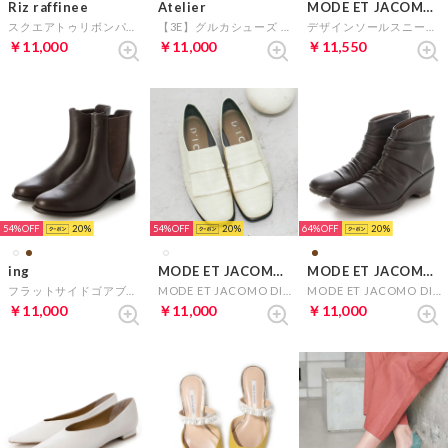
Riz raffinee
Atelier
MODE ET JACOMO carino
スクエアトゥリボンパンプス（ブラック）
【3E】グルカシューズ （アイボリー）
デザインソールスニーカー （ブラック）
￥11,000
￥11,000
￥11,550
54%
20
54%
20
64%
20
ing
MODE ET JACOMO D'ICI
MODE ET JACOMO D'ICI
フラットサイドゴアブーツ （ダークブラウンB）
MODE ET JACOMO DICI 【3E】スクエアトゥトラッドシューズ （アイボリーカタオシ）
MODE ET JACOMO DICI ドレープデザインウェッジソールショートブーツ （ダークブラウン）
￥11,000
￥11,000
￥11,000