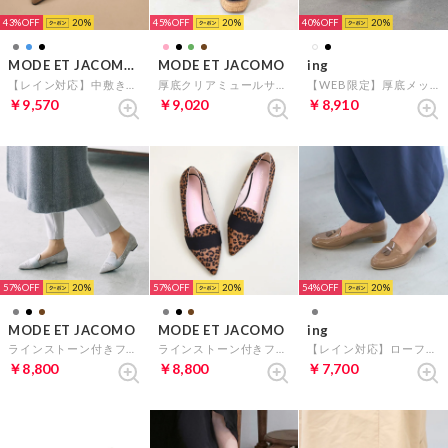
43%
20
45%
20
40%
20
MODE ET JACOMO carino
MODE ET JACOMO
ing
【レイン対応】中敷きデザインバレエシューズ （オークエナメル）
厚底クリアミュールサンダル （ブラックコンビ）
【WEB限定】厚底メッシュスニーカー （アイボリー）
￥9,570
￥9,020
￥8,910
57%
20
57%
20
54%
20
MODE ET JACOMO
MODE ET JACOMO
ing
ラインストーン付きフラットパンプス （ライトグレースエード）
ラインストーン付きフラットパンプス （ブラウン）
【レイン対応】ローファーパンプス （オーク）
￥8,800
￥8,800
￥7,700