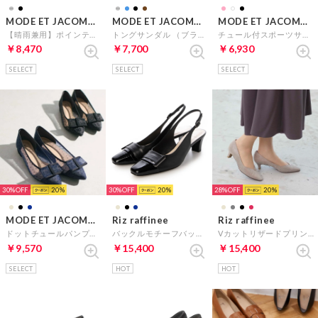
MODE ET JACOMO carino
MODE ET JACOMO carino
MODE ET JACOMO carino
【晴雨兼用】ポインテッドコインローファー （ブラックエナメル）
トングサンダル （ブラック）
チュール付スポーツサンダル （ブラック）
￥8,470
￥7,700
￥6,930
SELECT
SELECT
SELECT
30%
20
30%
20
28%
20
MODE ET JACOMO carino
Riz raffinee
Riz raffinee
ドットチュールパンプス （ネイビー）
バックルモチーフバックベルトパンプス （ブラック）
Vカットリザードプリントパンプス （ライトグレーカタオシ）
￥9,570
￥15,400
￥15,400
SELECT
HOT
HOT