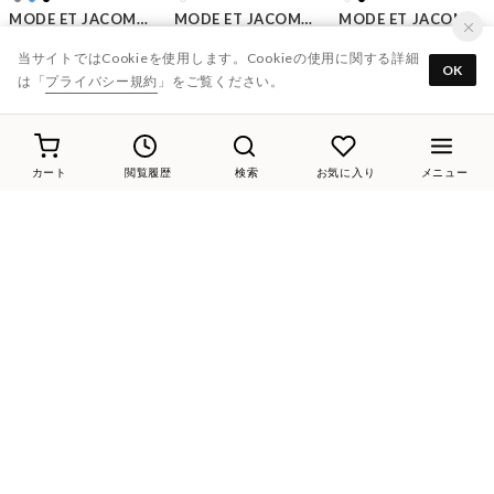
MODE ET JACOMO D'ICI
MODE ET JACOMO D'ICI
MODE ET JACOMO
ドレープカッターパンプス （ブラック）
【40th記念モデル】Vカットフラットパンプス （ホワイトミックス）
厚底ビジュースニーカー （ホワイト）
当サイトではCookieを使用します。Cookieの使用に関する詳細
￥16,500
￥14,850
￥15,400
OK
は「
プライバシー規約
」をご覧ください。
カート
閲覧履歴
検索
お気に入り
メニュー
56%
20
15%
20
20%
20
ing
MODE ET JACOMO
ing
【訳あり新品】【サスティナブル】アシンメトリーデザインパンプス （ブラック）
リングフラットトングサンダル （ゴールド）
リラックスモカシンシューズ （ホワイトコンビ）
￥7,260
￥14,300
￥14,300