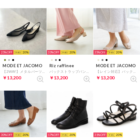
25%
20
33%
20
35%
20
MODE ET JACOMO
Riz raffinee
MODE ET JACOMO
【2WAY】メタルパーツ付きチュールバックベルトパンプス （ブラック）
バックストラップパンプス （ライトベージュ）
【レイン対応】バックルモチーフスクエアトゥパンプス （ベージュエナメル）
￥13,200
￥13,200
￥13,200
30%
20
17%
20
31%
20