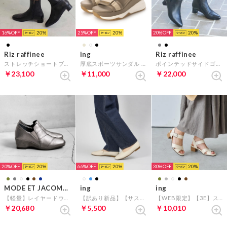
16%
20
25%
20
20%
20
Riz raffinee
ing
Riz raffinee
ストレッチショートブーツ （ブラック）
厚底スポーツサンダル （ベージュ）
ポインテッドサイドゴアショートブーツ （ブラック）
￥23,100
￥11,000
￥22,000
20%
20
66%
20
30%
20
MODE ET JACOMO D'ICI
ing
ing
【軽量】レイヤードウェッジソールスリッポン （グレーメタリック）
【訳あり新品】【サスティナブル】アシンメトリーデザインパンプス （アイボリー）
【WEB限定】【3E】ストラップクロスサンダル （アイボリーB）
￥20,680
￥5,500
￥10,010