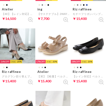
Atelier
ing
Riz raffinee
【4E】【レイン対応】ベルクロシューズ （メタリックベージュ）
【サステナブル】2WAYスクエアトゥニットパンプス （ホワイト）
モチーフリボンパンプス （オーク）
￥16,500
￥7,700
￥15,400
26%
20
17%
20
28%
20
Riz raffinee
Atelier
Riz raffinee
グログラン切り替えブーティー （ベージュコンビ）
【3E】【軽量】ベルクロスポーツサンダル （ベージュ）
【レイン対応】ベルト巻きスクエアトゥパンプス （ブラック）
￥15,400
￥15,400
￥15,400