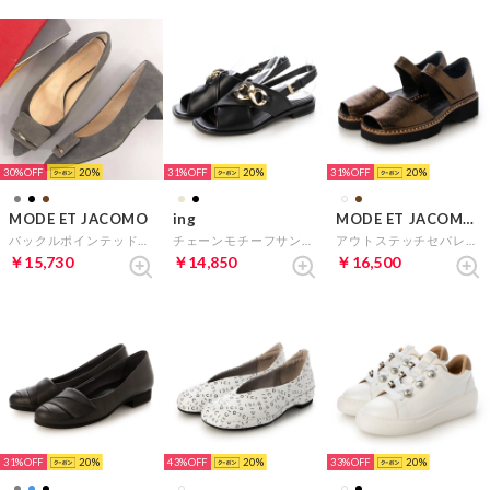
30%
20
31%
20
31%
20
MODE ET JACOMO
ing
MODE ET JACOMO D'ICI
バックルポインテッドトゥパンプス （グレーコンビ）
チェーンモチーフサンダル （ブラック）
アウトステッチセパレートオープンパンプス （ブロンズ）
￥15,730
￥14,850
￥16,500
31%
20
43%
20
33%
20