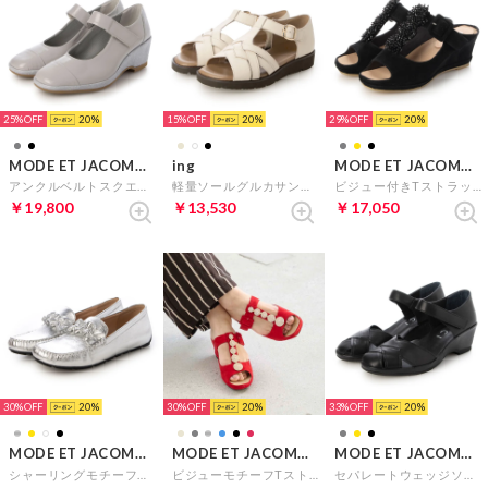
25%
20
15%
20
29%
20
MODE ET JACOMO D'ICI
ing
MODE ET JACOMO D'ICI
アンクルベルトスクエアトゥパンプス （ライトグレーB）
軽量ソールグルカサンダル （アイボリー）
ビジュー付きTストラップサンダル （ブラックスエード）
￥19,800
￥13,530
￥17,050
30%
20
30%
20
33%
20
MODE ET JACOMO D'ICI
MODE ET JACOMO D'ICI
MODE ET JACOMO D'ICI
シャーリングモチーフ付きモカシューズ （シルバー）
ビジューモチーフTストラップサンダル （レッドスエード）
セパレートウェッジソールパンプス （ブラック）