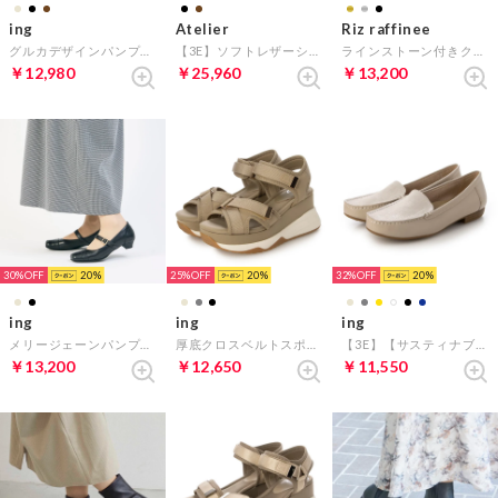
ing
Atelier
Riz raffinee
グルカデザインパンプス （ブラウン）
【3E】ソフトレザーショートブーツ （ブラック）
ラインストーン付きクリアヒールサンダル （ブラックメタリック）
￥12,980
￥25,960
￥13,200
30%
20
25%
20
32%
20
ing
ing
ing
メリージェーンパンプス （ブラック）
厚底クロスベルトスポーツサンダル （ベージュ）
【3E】【サスティナブル】モカシューズ （ライトベージュカタオシ）
￥13,200
￥12,650
￥11,550