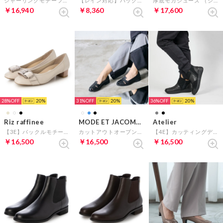
シャーリングモチーフ付きモカシューズ（ブラック）
【レイン対応】バックルローファー（ホワイト）
厚底モカシューズ （シルバー）
￥16,940
￥8,360
￥17,600
28%
20
31%
20
36%
20
Riz raffinee
MODE ET JACOMO D'ICI
Atelier
【3E】バックルモチーフパンプス （アイボリーコンビ）
カットアウトオープンパンプス （ブラック）
【4E】カッティングデザインショートブーツ （ブラックコンビ）
￥16,500
￥16,500
￥16,500