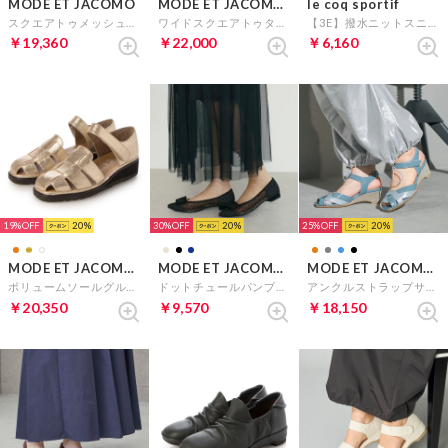
MODE ET JACOMO
MODE ET JACOMO D'ICI
le coq sportif
スクエアトゥメッシュパンプス （ブラック）
ワイドスクエアトゥタンクソールショートブーツ （アイボリーエナメル）
【3E】撥水ニットスニーカー(LCS ロワール) （ホワイト）
￥19,360
￥22,000
￥6,160
19%
20
30%
20
25%
20
MODE ET JACOMO D'ICI
MODE ET JACOMO carino
MODE ET JACOMO D'ICI
ボリュームソールグルカサンダル （ゴールド）
ドットチュールパンプス （ブラック）
アンクルストラップサンダル （ブルーコンビ）
￥20,350
￥9,570
￥18,150