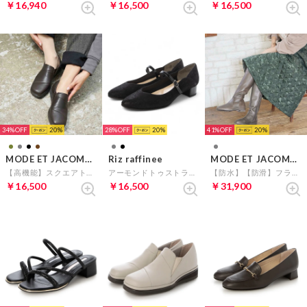
￥16,940
￥16,500
￥16,500
34%
20
28%
20
41%
20
MODE ET JACOMO D'ICI
Riz raffinee
MODE ET JACOMO D'ICI
【高機能】スクエアトゥ切り替えスリッポン （ダークブラウン）
アーモンドトゥストラップパンプス （ブラックメタリック）
【防水】【防滑】フラットソールロングブーツ （ダークグレー）
￥16,500
￥16,500
￥31,900