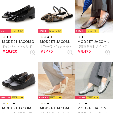
25%
20
30%
20
30%
20
MODE ET JACOMO
MODE ET JACOMO carino
MODE ET JACOMO carino
ポインテッドトゥリボンパンプス （ブラックエナメル）
【2WAY】バックベルトサンダルパンプス （ベージュキジ）
【晴雨兼用】ポインテッドコインローファー （ダークシルバー）
￥18,920
￥8,470
￥8,470
30%
20
30%
20
30%
20
MODE ET JACOMO D'ICI
MODE ET JACOMO carino
MODE ET JACOMO D'ICI