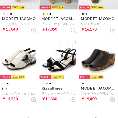
15%
20
29%
20
30%
20
MODE ET JACOMO
MODE ET JACOMO D'ICI
MODE ET JACOMO
ラインストーンストラップミュールサンダル （ピンクメタリック）
ビジュー付きTストラップサンダル （オークスエード）
ソフトギャザーミュール （ブラウン）
￥15,840
￥17,050
￥16,170
32%
20
27%
20
14%
20
ing
Riz raffinee
MODE ET JACOMO D'ICI
スタッズ付きキルトタッセルサンダル （ホワイト）
ラインストーン付きストラップサンダル （ブラックメタリック）
パッチワーク厚底サンダル （ダークブラウンコンビ）
￥14,520
￥14,300
￥19,800