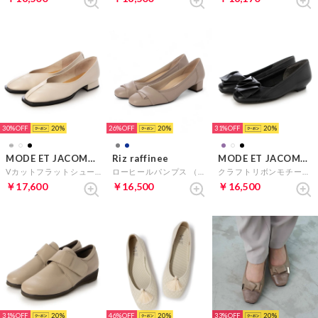
30%
20
26%
20
31%
20
MODE ET JACOMO D'ICI
Riz raffinee
MODE ET JACOMO D'ICI
Vカットフラットシューズ （アイボリー）
ローヒールパンプス （オーク）
クラフトリボンモチーフパンプス （ブラック）
￥17,600
￥16,500
￥16,500
31%
20
46%
20
33%
20