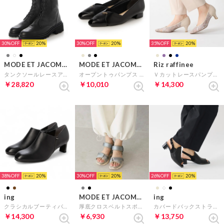
30%
20
30%
20
35%
20
MODE ET JACOMO D'ICI
MODE ET JACOMO carino
Riz raffinee
タンクソールレースアップブーツ （ブラック）
オープントゥパンプス （ブラック）
Ｖカットレースパンプス （ベージュ）
￥28,820
￥10,010
￥14,300
38%
20
30%
20
26%
20
ing
MODE ET JACOMO carino
ing
クラシカルブーティパンプス （ブラック）
厚底クロスベルトスポーツサンダル （グレー）
カバードバックストラップサンダル （ブラック）
￥14,300
￥6,930
￥13,750