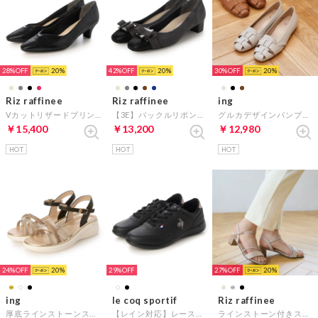
28%
20
42%
20
30%
20
Riz raffinee
Riz raffinee
ing
Vカットリザードプリントパンプス （ブラックカタオシ）
【3E】バックルリボンモチーフパンプス （ダークグレー）
グルカデザインパンプス （ライトベージュ）
￥15,400
￥13,200
￥12,980
HOT
HOT
HOT
24%
20
29%
27%
20
ing
le coq sportif
Riz raffinee
厚底ラインストーンストラップサンダル （ゴールド）
【レイン対応】レースアップスニーカー（セギュール III ワイド R ／SEGUR III WIDE R) （ブラック）
ラインストーン付きストラップサンダル （ベージュメタリック）