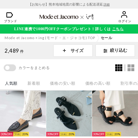
【お知らせ】熊本地域地震の影響による配送遅延
詳細
ブランド
ログイン
LINE連携で1000円OFFクーポンプレゼント！詳しくは
こちら
Mode et Jacomo × ing (モード・エ・ジャコモ) TOP
セール
2,489
絞り込む
サイズ
件
カラーをまとめる
人気順
新着順
価格の安い順
価格の高い順
割引率の
30%
20
30%
20
30%
20