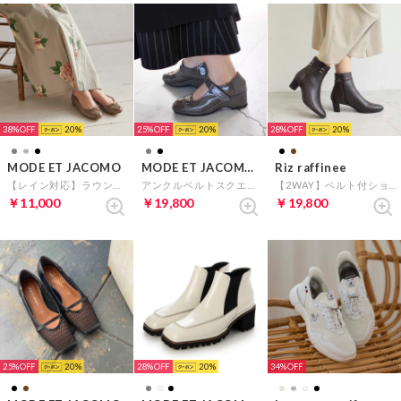
38%
20
25%
20
28%
20
MODE ET JACOMO
MODE ET JACOMO D'ICI
Riz raffinee
【レイン対応】ラウンドトゥバレエシューズ （オークエナメル）
アンクルベルトスクエアパンプス （グレーエナメル）
【2WAY】ベルト付ショートブーツ （ダークブラウン）
￥11,000
￥19,800
￥19,800
25%
20
28%
20
34%