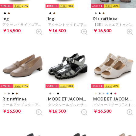
40%
20
40%
20
26%
20
ing
ing
Riz raffinee
アクセントサイドゴアブーツ （ブラック）
アクセントサイドゴアブーツ （ダークブラウン）
【3E】スクエアトゥパンプス （オーク）
￥16,500
￥16,500
￥16,500
26%
20
25%
20
30%
20
Riz raffinee
MODE ET JACOMO D'ICI
MODE ET JACOMO D'ICI
ヒールアップスクエアローファー （ダークオーク）
タンクソールグルカサンダル （グレーメタリック）
ビジューモチーフTストラップサンダル （シルバー）
￥16,500
￥16,500
￥16,500