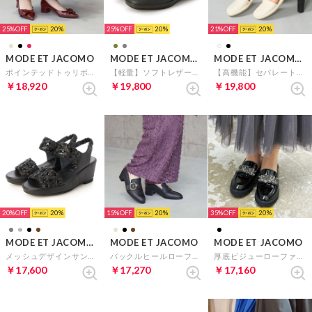
25%
20
25%
20
21%
20
MODE ET JACOMO
MODE ET JACOMO D'ICI
MODE ET JACOMO D'ICI
ポインテッドトゥリボンパンプス （レッドエナメル）
【軽量】ソフトレザーフラットシューズ （カーキ）
【高機能】セパレートパンプス （アイボリーB）
￥18,920
￥19,800
￥19,800
20%
20
15%
20
35%
20
MODE ET JACOMO D'ICI
MODE ET JACOMO
MODE ET JACOMO
メッシュデザインサンダル （ブラックミックス）
バックルヒールローファー （ブラック）
厚底ビジューローファー （ブラックエナメル）
￥17,600
￥17,270
￥17,160