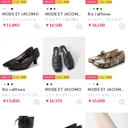
15%
20
34%
20
26%
20
MODE ET JACOMO
MODE ET JACOMO D'ICI
Riz raffinee
ラインストーンストラップミュールサンダル （ブラック）
スクエアトゥ切り替えスリッポン （ライトグレー）
ヒールアップスクエアローファー （ダークブラウン）
￥15,840
￥16,500
￥16,500
30%
20
30%
20
33%
20
Riz raffinee
MODE ET JACOMO
MODE ET JACOMO D'ICI
Vカットレースパンプス （ブラック）
ソフトギャザーミュール （ブラック）
プレーンモカシンシューズ （ナチュラル）
￥15,400
￥16,170
￥15,400