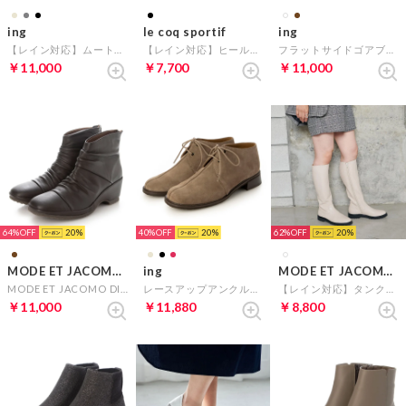
ing
le coq sportif
ing
【レイン対応】ムートンブーツ （キャメル）
【レイン対応】ヒールアップショートブーツ（LCS アンジェ II） （ブラックスエード）
フラットサイドゴアブーツ （ダークブラウンB）
￥11,000
￥7,700
￥11,000
64%
20
40%
20
62%
20
MODE ET JACOMO D'ICI
ing
MODE ET JACOMO carino
MODE ET JACOMO DICI ドレープデザインウェッジソールショートブーツ （ダークブラウン）
レースアップアンクルブーツ（ベージュスエード）
【レイン対応】タンクソールロングブーツ （アイボリー）
￥11,000
￥11,880
￥8,800