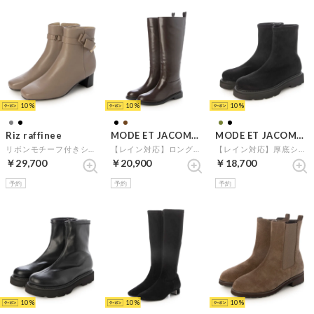
10
10
10
Riz raffinee
MODE ET JACOMO carino
MODE ET JACOMO carino
リボンモチーフ付きショートブーツ （オーク）
【レイン対応】ロングブーツ （ダークブラウン）
【レイン対応】厚底ショートブーツ （ブラックスエード）
￥29,700
￥20,900
￥18,700
予約
予約
予約
10
10
10