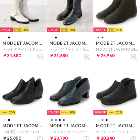
20%
20
20%
20
20%
20
MODE ET JACOMO D'ICI
MODE ET JACOMO D'ICI
MODE ET JACOMO D'ICI
ベルトデザインミドルブーツ （アイボリー）
ベルトデザインミドルブーツ （ブラックB）
MODE ET JACOMO DICI サイドゴアシンプルショートブーツ （グレーヌバック）
￥31,680
￥31,680
￥25,960
20
30%
20
20%
20
MODE ET JACOMO D'ICI
MODE ET JACOMO D'ICI
MODE ET JACOMO D'ICI
【軽量】レイヤードウェッジソールスリッポン （ブラック）
チャンキーヒールブーティーパンプス （ダークブルー）
オブリークトゥサイドゴアシューズ （ブラック）
￥25,850
￥20,790
￥20,240