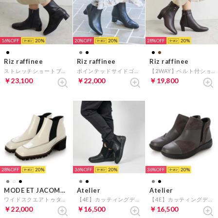
16%
20
20%
20
28%
20
Riz raffinee
Riz raffinee
Riz raffinee
ストレッチショートブーツ （ブラック）
ポインテッドサイドゴアショートブーツ （ブラック）
【2WAY】ベルト付ショートブーツ （ダークブラウン）
￥23,100
￥22,000
￥19,800
28%
20
36%
20
36%
20
MODE ET JACOMO D'ICI
Atelier
Atelier
ワイドスクエアトゥタンクソールショートブーツ （アイボリーエナメル）
【4E】カッティングデザインショートブーツ （ブラックコンビ）
【4E】カッティングデザインショートブーツ （ダークグレーコンビ）
￥22,000
￥16,500
￥16,500