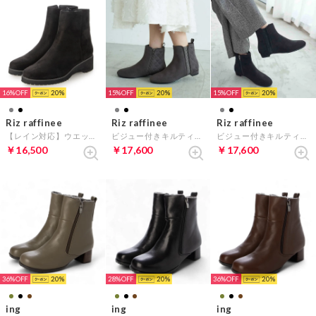
16%
20
15%
20
15%
20
Riz raffinee
Riz raffinee
Riz raffinee
【レイン対応】ウエッジヒールショートブーツ （ブラックスエード）
ビジュー付きキルティングブーツ （グレースエード）
ビジュー付きキルティングブーツ （ブラックスエード）
￥16,500
￥17,600
￥17,600
36%
20
28%
20
36%
20
ing
ing
ing