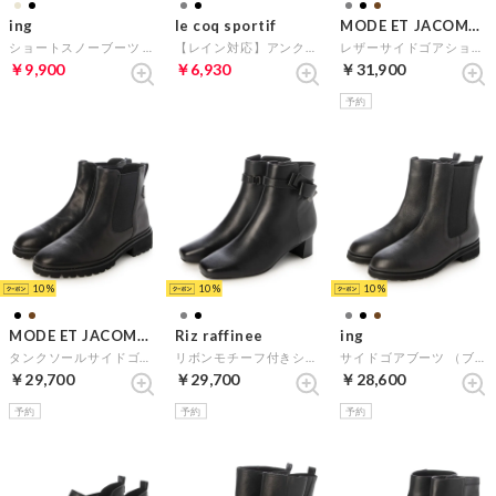
ing
le coq sportif
MODE ET JACOMO D'ICI
ショートスノーブーツ （ブラック）
【レイン対応】アンクルボアショートブーツ（LCS モンルイ） （ブラック）
レザーサイドゴアショートブーツ （ブラック）
￥9,900
￥6,930
￥31,900
予約
10
10
10
MODE ET JACOMO D'ICI
Riz raffinee
ing
タンクソールサイドゴアブーツ （ブラック）
リボンモチーフ付きショートブーツ （ブラック）
サイドゴアブーツ （ブラック）
￥29,700
￥29,700
￥28,600
予約
予約
予約