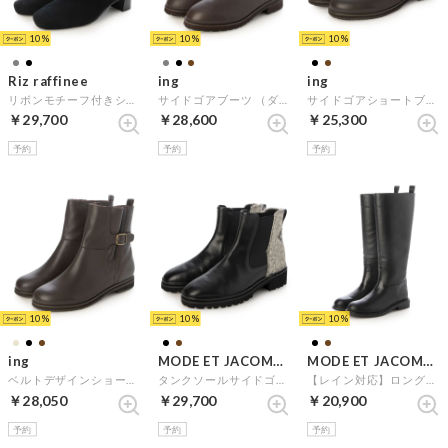
10
10
10
Riz raffinee
ing
ing
リボンモチーフ付きショートブーツ （ブラックスエード）
サイドゴアブーツ （ダークブラウン）
サイドゴアショートブーツ （ダークブラウン）
￥29,700
￥28,600
￥25,300
予約
予約
予約
10
10
10
ing
MODE ET JACOMO D'ICI
MODE ET JACOMO carino
ベルトデザインショートブーツ （ダークブラウン）
タンクソールサイドゴアブーツ （ブラックコンビ）
【レイン対応】ロングブーツ （ブラック）
￥28,050
￥29,700
￥20,900
予約
予約
予約