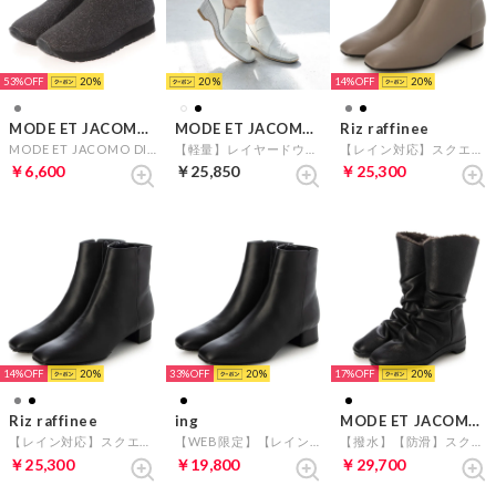
53%
20
20
14%
20
MODE ET JACOMO D'ICI
MODE ET JACOMO D'ICI
Riz raffinee
MODE ET JACOMO DICI 【軽量】D'ICIハイカットスニーカー （グレーメタリック）
【軽量】レイヤードウェッジソールスリッポン （ホワイトコンビ）
【レイン対応】スクエアトゥショートブーツ （オーク）
￥6,600
￥25,850
￥25,300
14%
20
33%
20
17%
20
Riz raffinee
ing
MODE ET JACOMO D'ICI
【レイン対応】スクエアトゥショートブーツ （ブラック）
【WEB限定】【レイン対応】スクエアトゥショートブーツ （ブラック）
【撥水】【防滑】スクエアトゥフラットソールハーフブーツ （ブラック）
￥25,300
￥19,800
￥29,700