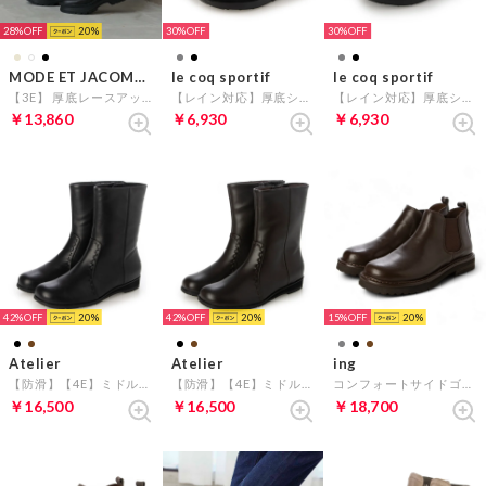
28%
20
30%
30%
MODE ET JACOMO carino
le coq sportif
le coq sportif
【3E】 厚底レースアップブーツ （ブラック）
【レイン対応】厚底ショートブーツ（LCS ムート） （ブラックスエード）
【レイン対応】厚底ショートブーツ（LCS ムート） （グレースエード）
￥13,860
￥6,930
￥6,930
42%
20
42%
20
15%
20
Atelier
Atelier
ing
【防滑】【4E】ミドル丈スクエアトゥブーツ （ブラック）
【防滑】【4E】ミドル丈スクエアトゥブーツ （ダークブラウン）
コンフォートサイドゴアブーツ （ダークブラウン）
￥16,500
￥16,500
￥18,700