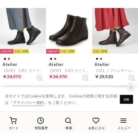
16%
20
16%
20
20
Atelier
Atelier
Atelier
【防滑】【3E】サイドゴアショートブーツ （ブラック）
【防滑】【3E】サイドゴアショートブーツ （ダークブラウン）
【3E】ソフトレザーショートブーツ （ダークブラウン）
￥24,970
￥24,970
￥29,920
当サイトではCookieを使用します。Cookieの使用に関する詳細
表示順 :
1 ～ 120件 (全713件)
OK
は「
プライバシー規約
」をご覧ください。
1
2
3
4
...6
カート
閲覧履歴
検索
お気に入り
メニュー
新入荷やセール情報をいちはやくお届けします。