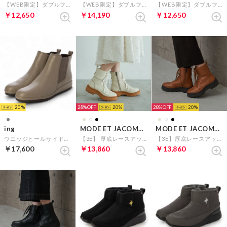
【WEB限定】ダブルファスナーショートブーツ （カーキ）
【WEB限定】ダブルファスナーショートブーツ （ブラック）
【WEB限定】ダブルファスナーショートブーツ （ダークブラウン）
￥12,650
￥14,190
￥12,650
20
28%
20
28%
20
ing
MODE ET JACOMO carino
MODE ET JACOMO carino
ウエッジヒールサイドゴアショートブーツ （オーク）
【3E】 厚底レースアップブーツ （アイボリー）
【3E】厚底レースアップブーツ （キャメル）
￥17,600
￥13,860
￥13,860