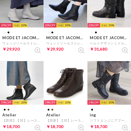
20%
20
20%
20
20%
20
MODE ET JACOMO D'ICI
MODE ET JACOMO D'ICI
MODE ET JACOMO D'ICI
ウェッジソールストレッチショートブーツ （アイボリー）
ウェッジソールストレッチショートブーツ （ブラック）
ベルトデザインミドルブーツ （ブラック）
￥29,920
￥29,920
￥31,680
39%
20
39%
20
29%
20
Atelier
Atelier
ing
【防滑】【3E】レースアップショートブーツ （ブラック）
【防滑】【3E】レースアップショートブーツ （ダークブラウン）
ソフトエンジニアブーツ （ブラック）
￥18,700
￥18,700
￥18,700