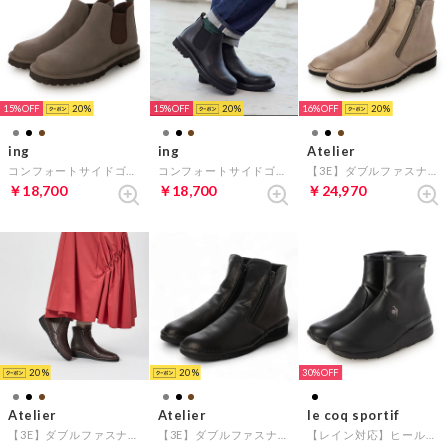
15%
20
15%
20
16%
20
ing
ing
Atelier
コンフォートサイドゴアブーツ （グレースエード）
コンフォートサイドゴアブーツ （ブラック）
【3E】ダブルファスナーショートブーツ （ダークグレー）
￥18,700
￥18,700
￥24,970
20
20
30%
Atelier
Atelier
le coq sportif
【3E】ダブルファスナーショートブーツ （ダークブラウン）
【3E】ダブルファスナーショートブーツ （ブラック）
【レイン対応】ヒールアップショートブーツ（LCS アンジェ II） （ブラック）