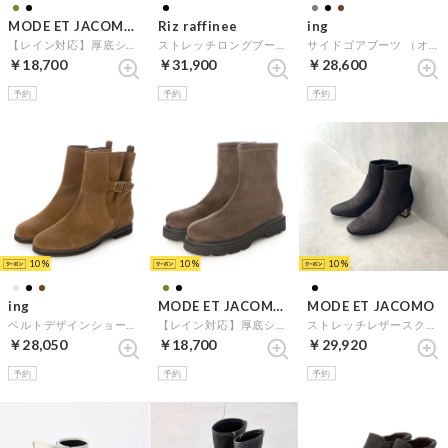
MODE ET JACOMO carino
Riz raffinee
ing
【レイン対応】厚底ショートブーツ （ブラック）
ストレッチロングブーツ （ブラックスエード）
サイドゴアブーツ （オークスエード）
￥18,700
￥31,900
￥28,600
予約
予約
予約
10
10
10
ing
MODE ET JACOMO carino
MODE ET JACOMO
ベルトデザインショートブーツ （キャメルスエード）
【レイン対応】厚底ショートブーツ （カーキスエード）
ストレッチレザースクエアトゥショートブーツ （ブラックメタリック）
￥28,050
￥18,700
￥29,920
予約
予約
予約