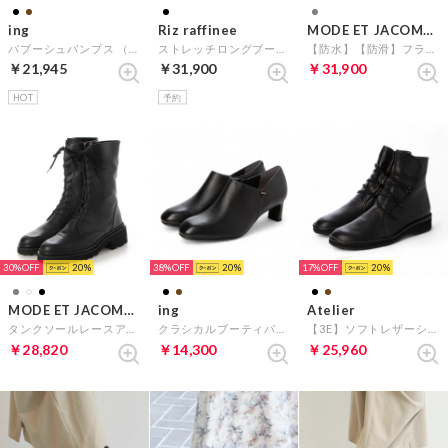
ing
Riz raffinee
MODE ET JACOMO D'ICI
バブーシュパンプス （ブラック）
ストレッチロングブーツ （ブラック）
【防水】【防滑】フラットソールロングブーツ （ダークグレー）
￥21,945
￥31,900
￥31,900
HOT
予約
30%
20
38%
20
17%
20
MODE ET JACOMO D'ICI
ing
Atelier
タンクソールレースアップブーツ （ブラック）
クラシカルブーティパンプス （ブラック）
【3E】ソフトレザーショートブーツ （ブラック）
￥28,820
￥14,300
￥25,960