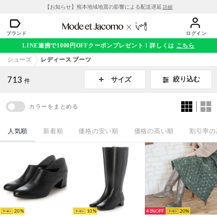
【お知らせ】熊本地域地震の影響による配送遅延
詳細
ブランド
ログイン
LINE連携で1000円OFFクーポンプレゼント！詳しくは
こちら
シューズ
レディース ブーツ
713
絞り込む
サイズ
件
カラーをまとめる
人気順
新着順
価格の安い順
価格の高い順
割引率の
20
10
41%
20