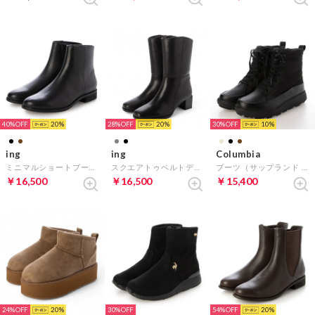
40%
20
28%
20
30%
10
ing
ing
Columbia
ミニマルショートブーツ （ブラック）
スクエアトゥベルトデザインハーフブーツ （ブラック）
ブーツ（サップランド スリー ディーヴァ レース ウォータープルーフ オムニヒートインフィニティ） （ブラック）
￥16,500
￥16,500
￥15,400
24%
20
30%
54%
20