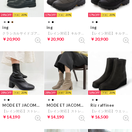
24%
20
17%
20
17%
20
ing
ing
ing
クラシカルサイドゴアブーツ （ブラック）
【レイン対応】キルティングスノーブーツ （グレー）
【レイン対応】キルティングスノーブーツ （ブラック）
￥20,900
￥20,900
￥20,900
28%
20
28%
20
16%
20
MODE ET JACOMO carino
MODE ET JACOMO carino
Riz raffinee
【レイン対応】ストレッチヒールブーツ （ブラック）
【レイン対応】ストレッチヒールブーツ （オーク）
【レイン対応】ウエッジヒールショートブーツ （ダークグレースエード）
￥14,190
￥14,190
￥16,500