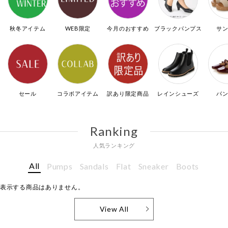
秋冬アイテム
WEB限定
今月のおすすめ
ブラックパンプス
サ
セール
コラボアイテム
訳あり限定商品
レインシューズ
パ
Ranking
人気ランキング
All
Pumps
Sandals
Flat
Sneaker
Boots
表示する商品はありません。
View All