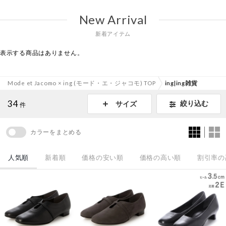
New Arrival
新着アイテム
表示する商品はありません。
Mode et Jacomo × ing (モード・エ・ジャコモ) TOP
ing|ing雑貨
34
絞り込む
サイズ
件
カラーをまとめる
人気順
新着順
価格の安い順
価格の高い順
割引率の