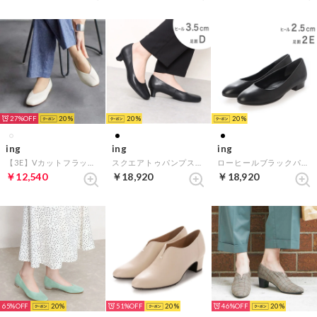
27%
20
20
20
ing
ing
ing
【3E】Vカットフラットシューズ （アイボリー）
スクエアトゥパンプス（ブラック）
ローヒールブラックパンプス （ブラック）
￥12,540
￥18,920
￥18,920
65%
20
51%
20
46%
20