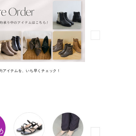
約アイテムを、いち早くチェック！
ショップスタッフが実際
介！