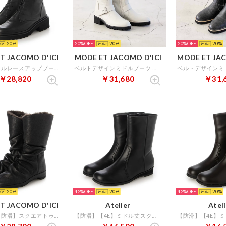
20
20%
20
20%
20
T JACOMO D'ICI
MODE ET JACOMO D'ICI
MODE ET JAC
タンクソールレースアップブーツ （ブラック）
ベルトデザインミドルブーツ （アイボリー）
￥28,820
￥31,680
￥31,
20
42%
20
42%
20
T JACOMO D'ICI
Atelier
Atel
【撥水】【防滑】スクエアトゥフラットソールハーフブーツ （ブラック）
【防滑】【4E】ミドル丈スクエアトゥブーツ （ブラック）