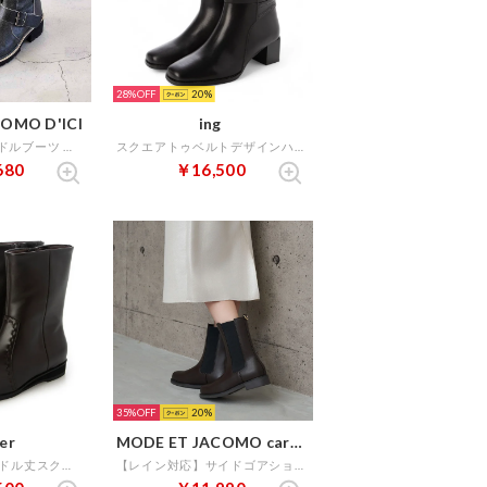
28%
20
OMO D'ICI
ing
ベルトデザインミドルブーツ （ブラックB）
スクエアトゥベルトデザインハーフブーツ （ブラック）
680
￥16,500
35%
20
ier
MODE ET JACOMO carino
【防滑】【4E】ミドル丈スクエアトゥブーツ （ダークブラウン）
【レイン対応】サイドゴアショートブーツ （ダークブラウン）