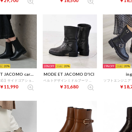
￥29,700
￥16,500
￥16,
20
20%
20
29%
20
MODE ET JACOMO carino
MODE ET JACOMO D'ICI
ing
【レイン対応】サイドゴアショートブーツ （ブラック）
ベルトデザインミドルブーツ （ブラック）
￥11,990
￥31,680
￥18,