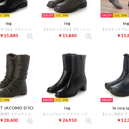
20
20%
20
20%
20
ing
ing
ing
【サスティナブル】フラットソールボア付きハーフブーツ （ブラック）
【サスティナブル】フラットソールボア付きハーフブーツ （グレー）
￥15,840
￥15,840
￥15,
20
30%
20
30%
T JACOMO D'ICI
ing
le coq s
【防水】【防滑】スクエアトゥフラットソールハーフブーツ （ダークグレー）
カジュアルハーフブーツ （ブラック）
￥28,600
￥26,950
￥12,