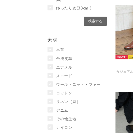
ゆったりめ(38cm-)
素材
本革
30%
合成皮革
エナメル
スエード
ウール・ニット・ファー
コットン
リネン（麻）
デニム
その他生地
ナイロン