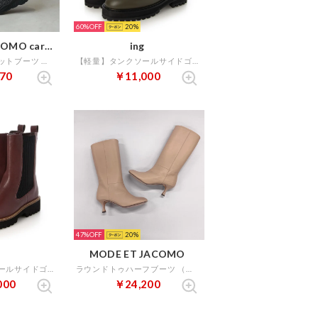
60%
20
MODE ET JACOMO carino
ing
フロントジップニットブーツ （ダークシルバー）
【軽量】タンクソールサイドゴアブーツ （カーキ）
70
￥11,000
47%
20
MODE ET JACOMO
【軽量】タンクソールサイドゴアブーツ
ラウンドトゥハーフブーツ （ダークベージュ）
000
￥24,200