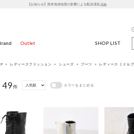
【お知らせ】熊本地域地震の影響による配送遅延
詳細
Brand
Outlet
SHOP LIST
OP
>
レディースファッション
>
シューズ
>
ブーツ
>
レディース ミドル
49
カラーをまとめる
：
件