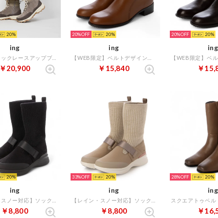
20
20%
20
20%
20
ing
ing
ing
アークティックレースアップブーツ （ライトグレースエード）
【WEB限定】ベルトデザインミドルブーツ （ブラウン）
￥20,900
￥15,840
￥15,
20
33%
20
28%
20
ing
ing
ing
【レイン・スノー対応】ソックスブーツ （ブラック）
【レイン・スノー対応】ソックスブーツ （ベージュ）
￥8,800
￥8,800
￥16,