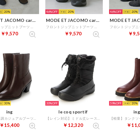
20
46%
20
46%
20
MODE ET JACOMO carino
MODE ET JACOMO carino
フロントジップニットブーツ （カーキ）
フロントジップニットブーツ （ブラック）
￥9,570
￥9,570
￥9,5
30
30%
59%
20
ing
le coq sportif
ing
ウエスタン調カジュアルブーツ （ダークブラウン）
【レイン対応】ミドル丈レースアップブーツ(LCS ラルシュ III LACE) （ブラック）
￥15,400
￥12,320
￥11,