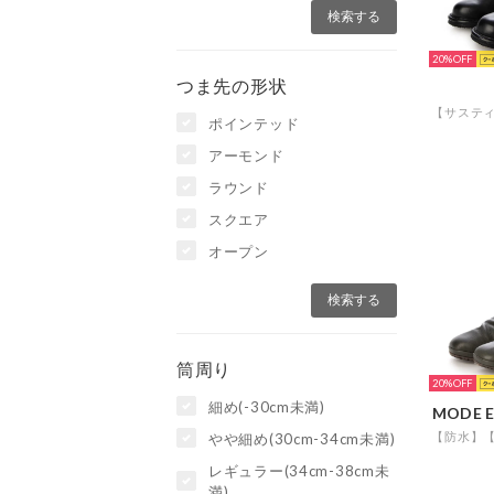
20%
つま先の形状
ポインテッド
アーモンド
ラウンド
スクエア
オープン
筒周り
20%
細め(-30cm未満)
MODE E
やや細め(30cm-34cm未満)
レギュラー(34cm-38cm未
満)