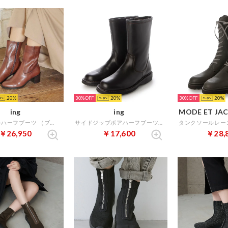
20
30%
20
30%
20
ing
ing
MODE ET JAC
カジュアルハーフブーツ （ブラウン）
サイドジップボアハーフブーツ （ダークブラウン）
￥26,950
￥17,600
￥28,