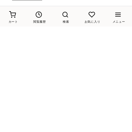
instagram
カート
閲覧履歴
検索
お気に入り
メニュー
MODE ET JACOMO
D'ICI
ing
Riz raffinee
carino
LINE@
ご利用ガイド
よくあるご質問
靴のお手入れ
サイズガイド
お問い合わせ
各種規約
なりすましメール・サイトにご注意ください