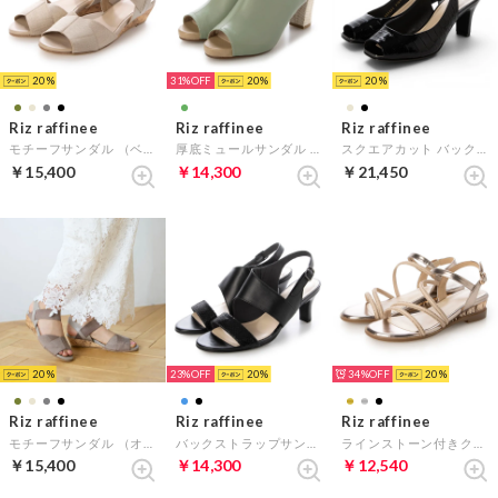
20
31%
20
20
Riz raffinee
Riz raffinee
Riz raffinee
モチーフサンダル （ベージュ）
厚底ミュールサンダル （ライトグリーン）
スクエアカット バックベルトサンダル （ブラックカタオシ）
￥15,400
￥14,300
￥21,450
20
23%
20
34%
20
Riz raffinee
Riz raffinee
Riz raffinee
モチーフサンダル （オーク）
バックストラップサンダル （ブラック）
ラインストーン付きクリアヒールサンダル （ゴールド）
￥15,400
￥14,300
￥12,540