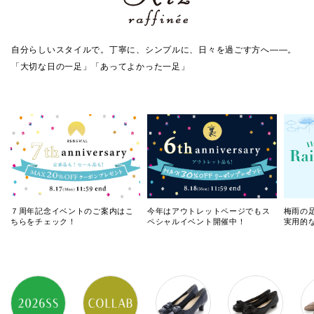
自分らしいスタイルで。丁寧に、シンプルに、日々を過ごす方へ――。
「大切な日の一足」「あってよかった一足」
７周年記念イベントのご案内はこ
今年はアウトレットページでもス
梅雨の
ちらをチェック！
ペシャルイベント開催中！
実用的