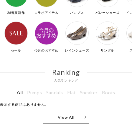
26春夏新作
コラボアイテム
パンプス
バレーシューズ
ド
セール
今月のおすすめ
レインシューズ
サンダル
Ranking
人気ランキング
All
Pumps
Sandals
Flat
Sneaker
Boots
表示する商品はありません。
View All