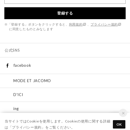
登録する
※「登録する」ボタンをクリックすると、
利用規約
、
プライバシー規約
に同意したものとみなします
公式SNS
facebook
MODE ET JACOMO
D'ICI
ing
当サイトではCookieを使用します。Cookieの使用に関する詳細
Riz raffinee
OK
は「
プライバシー規約
」をご覧ください。