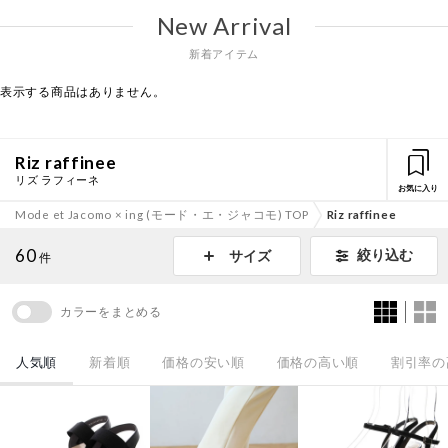
New Arrival
新着アイテム
表示する商品はありません。
Riz raffinee
リズ ラフィーネ
お気に入り
Mode et Jacomo × ing (モード・エ・ジャコモ) TOP
Riz raffinee
60
絞り込む
サイズ
件
カラーをまとめる
人気順
新着順
価格の安い順
価格の高い順
割引率の