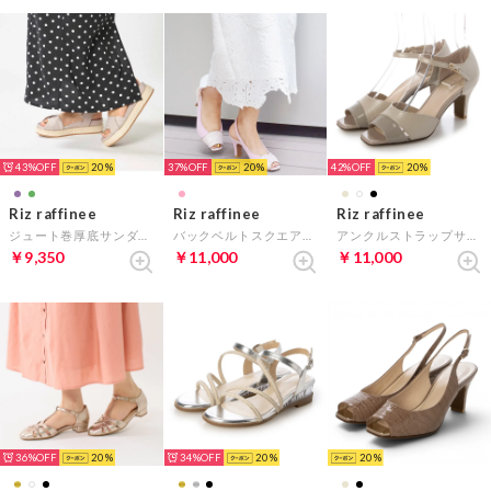
43%
20
37%
20
42%
20
Riz raffinee
Riz raffinee
Riz raffinee
ジュート巻厚底サンダル （ラベンダー）
バックベルトスクエアトゥサンダル （ピンクスエード）
アンクルストラップサンダル （ベージュメタリック）
￥9,350
￥11,000
￥11,000
36%
20
34%
20
20