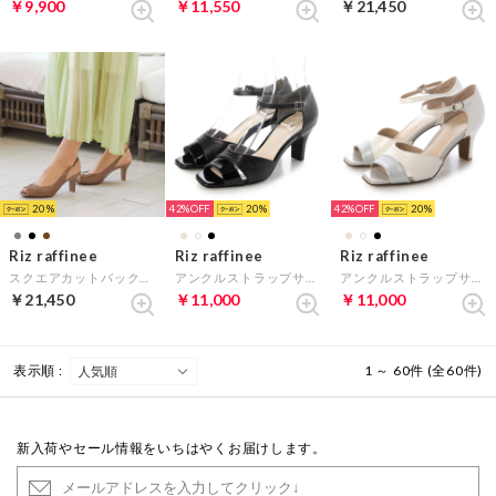
￥9,900
￥11,550
￥21,450
20
42%
20
42%
20
Riz raffinee
Riz raffinee
Riz raffinee
スクエアカットバックベルトサンダル (ダークベージュカタオシ)
アンクルストラップサンダル （ブラック）
アンクルストラップサンダル （アイボリーメタリック）
￥21,450
￥11,000
￥11,000
表示順 :
1 ～ 60件 (全60件)
新入荷やセール情報をいちはやくお届けします。