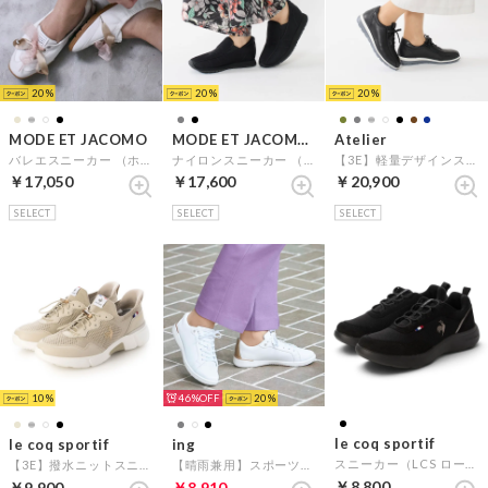
20
20
20
MODE ET JACOMO
MODE ET JACOMO D'ICI
Atelier
バレエスニーカー （ホワイト）
ナイロンスニーカー （ブラック）
【3E】軽量デザインスニーカー （ブラック）
￥17,050
￥17,600
￥20,900
SELECT
SELECT
SELECT
10
46%
20
le coq sportif
le coq sportif
ing
スニーカー（LCS ローヌ II） （ブラック）
【3E】撥水ニットスニーカー(LCS ロワール) （ベージュコンビ）
【晴雨兼用】スポーツスニーカー （ホワイト）
￥8,800
￥9,900
￥8,910