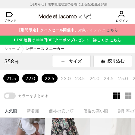
【お知らせ】熊本地域地震の影響による配送遅延
詳細
ブランド
ログイン
【期間限定】タイムセール開催中。
対象アイテムは
こちら
LINE連携で1000円OFFクーポンプレゼント！詳しくは
こちら
シューズ
レディース スニーカー
358
絞り込む
サイズ
件
21.5
22.0
22.5
23.0
23.5
24.0
24.5
25.0
2
カラーをまとめる
人気順
新着順
価格の安い順
価格の高い順
割引率の