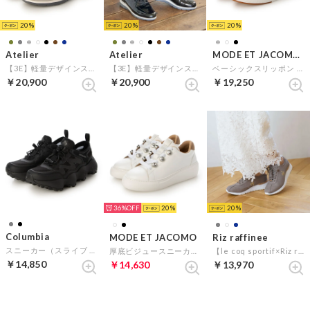
20
20
20
Atelier
Atelier
MODE ET JACOMO D'ICI
【3E】軽量デザインスニーカー （シルバー）
【3E】軽量デザインスニーカー （ブラックエナメル）
ベーシックスリッポン （ブラック）
￥20,900
￥20,900
￥19,250
36%
20
20
Columbia
MODE ET JACOMO
Riz raffinee
スニーカー（スライブ リバイブ マックス ブリーズ） （ブラック）
厚底ビジュースニーカー （ホワイト）
【le coq sportif×Riz raffinee】ヒールアップ厚底スニーカー （オーク）
￥14,850
￥14,630
￥13,970