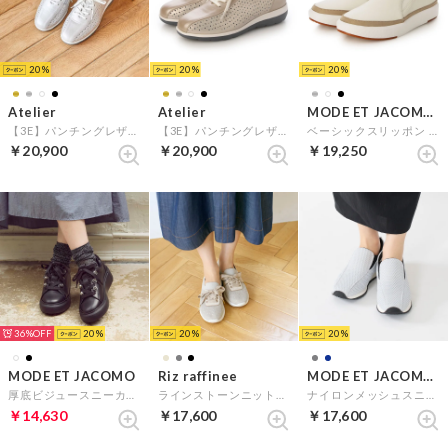
20
20
20
Atelier
Atelier
MODE ET JACOMO D'ICI
【3E】パンチングレザースニーカー （シルバー）
【3E】パンチングレザースニーカー （ゴールド）
ベーシックスリッポン （ホワイト）
￥20,900
￥20,900
￥19,250
36%
20
20
20
MODE ET JACOMO
Riz raffinee
MODE ET JACOMO D'ICI
厚底ビジュースニーカー （ブラック）
ラインストーンニットスニーカー （ライトベージュ）
ナイロンメッシュスニーカー （ライトグレー）
￥14,630
￥17,600
￥17,600