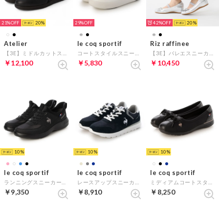
21%
20
29%
42%
20
Atelier
le coq sportif
Riz raffinee
【3E】ミドルカットスニーカー （ブラック）
コートスタイルスニーカー（LCS ニーム） （シルバーコンビ）
【3E】バレエスニーカー （シルバー）
￥12,100
￥5,830
￥10,450
10
10
10
le coq sportif
le coq sportif
le coq sportif
ランニングスニーカー（LCS ローヌ SI） （ブラック）
レースアップスニーカー（LAセーヌ II ワイド/LA SEINE II WIDE） （ネイビーコンビ）
ミディアムコートスタイルスニーカー(LCS モンペリエ PM) （ブラック）
￥9,350
￥8,910
￥8,250