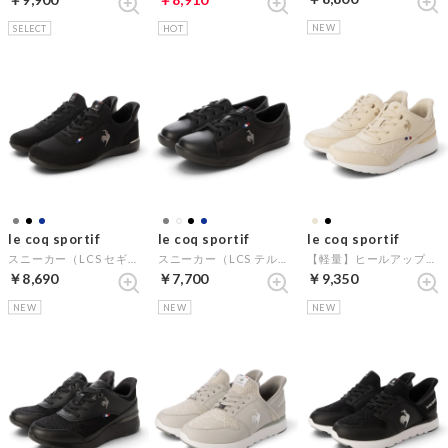
NEW
SELECT
HOT
le coq sportif
le coq sportif
le coq sportif
スニーカー（LCS セギュール III ワイド SI） （ブラックB）
スニーカー（LCS テルナウォーク II） （ブラックB）
【軽量】ヒールアップスニーカー（LCS トゥール リフト LC SI） （ベージュ）
￥8,690
￥7,700
￥9,350
NEW
NEW
NEW