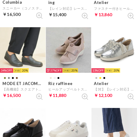
Columbia
ing
Atelier
スニーカー（コノス ティーアールエス アウトドライ） （ライトグレー）
【レイン対応】レースアップスニーカー （ホワイト）
ファスナー付きヒールアップスニーカー （ブラック）
￥16,500
￥15,400
￥13,860
34%
20
37%
20
15%
20
MODE ET JACOMO D'ICI
Riz raffinee
Atelier
【高機能】スクエアトゥ切り替えスリッポン （ダークカーキ）
ヒールアップベルトスニーカー （ベージュメタリック）
【3E】【レイン対応】レザースニーカー （シルバー）
￥16,500
￥11,880
￥12,100