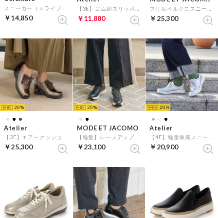
スニーカー（スライブ リバイブ マックス ブリーズ） （グレー）
【3E】ゴム紐スリッポン軽量スニーカー （アイボリー）
フリルベルクロスニーカー （ホワイト）
￥14,850
￥11,880
￥25,300
20
20
20
Atelier
MODE ET JACOMO
Atelier
【3E】エアークッションレースアップスニーカー（ブロンズコンビ）
【軽量】レースアップ厚底スニーカー (ブラック）
【4E】軽量厚底スニーカー （シルバー）
￥25,300
￥23,100
￥20,900