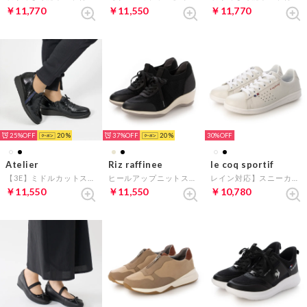
￥11,770
￥11,550
￥11,770
25%
20
37%
20
30%
Atelier
Riz raffinee
le coq sportif
【3E】ミドルカットスニーカー （ブラックエナメル）
ヒールアップニットスニーカー （ブラック）
レイン対応】スニーカー（ラ ローラン ECL R） （ホワイト）
￥11,550
￥11,550
￥10,780