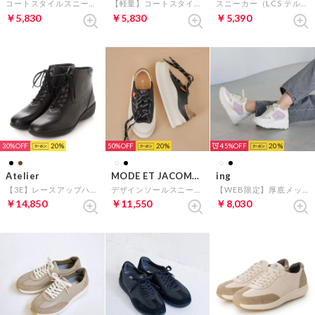
コートスタイルスニーカー（LCS ニーム） （ブラックコンビ）
【軽量】コートスタイルスニーカー（LCS シェル バウンド） （ブルーコンビ）
スニーカー（LCS テルナウォーク II） （ブラック）
￥5,830
￥5,830
￥5,390
30%
20
50%
20
45%
20
Atelier
MODE ET JACOMO carino
ing
【3E】レースアップハイカットスニーカー （ブラック）
デザインソールスニーカー （ブラック）
【WEB限定】厚底メッシュスニーカー （アイボリー）
￥14,850
￥11,550
￥8,030