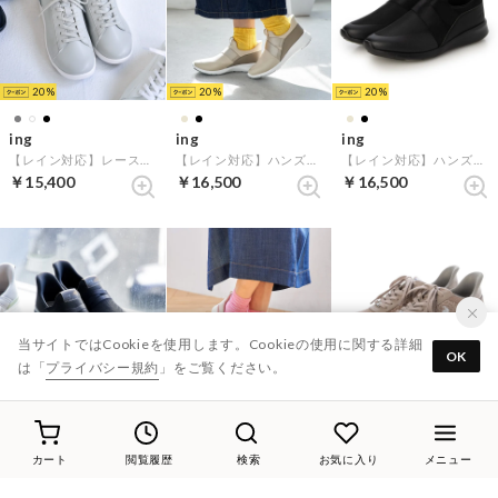
20
20
20
ing
ing
ing
【レイン対応】レースアップスニーカー （グレーコンビ）
【レイン対応】ハンズフリースニーカー （ライトベージュ）
【レイン対応】ハンズフリースニーカー （ブラック）
￥15,400
￥16,500
￥16,500
当サイトではCookieを使用します。Cookieの使用に関する詳細
OK
は「
プライバシー規約
」をご覧ください。
20
20
30%
ing
ing
le coq sportif
ハンズフリーニットスニーカー （ブラック）
ハンズフリーニットスニーカー （ベージュ）
レースデザインスニーカー（LCS セーヴル II ワイド SI） （ピンク）
カート
閲覧履歴
検索
お気に入り
メニュー
￥15,950
￥15,950
￥6,930