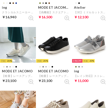
ing
MODE ET JACOMO D'ICI
Atelier
クラシカルスニーカー （ベージュ）
【高機能】スクエアトゥ切り替えスリッポン （カーキミックス）
【3E】ミドルカットスニーカー （ホワイト）
￥16,940
￥16,500
￥12,100
20
20
31%
20
MODE ET JACOMO
MODE ET JACOMO
ing
【軽量】レースアップ厚底スニーカー （ライトベージュ）
【軽量】レースアップ厚底スニーカー （ブラック）
【レイン対応】ストレッチスニーカー （シルバーコンビ）
￥23,100
￥23,100
￥11,000