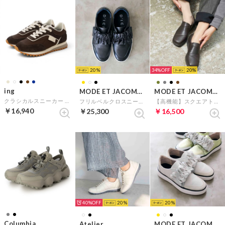
20
34%
20
ing
MODE ET JACOMO D'ICI
MODE ET JACOMO D'ICI
クラシカルスニーカー （ダークブラウン）
フリルベルクロスニーカー （ブラック）
【高機能】スクエアトゥ切り替えスリッポン （ダークブラウン）
￥16,940
￥25,300
￥16,500
40%
20
20
Columbia
Atelier
MODE ET JACOMO D'ICI