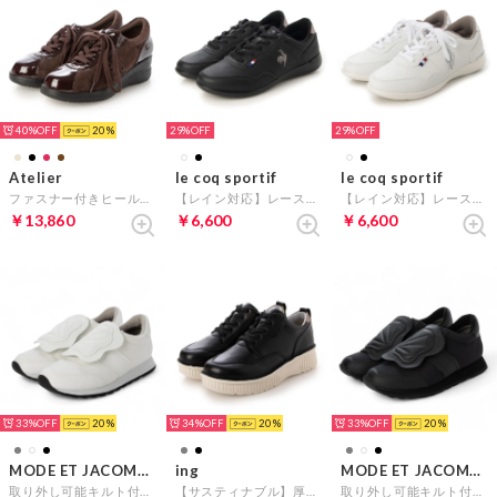
40%
20
29%
29%
Atelier
le coq sportif
le coq sportif
ファスナー付きヒールアップスニーカー （ワインコンビ）
【レイン対応】レースアップスニーカー（セギュール III ワイド R ／SEGUR III WIDE R) （ブラック）
【レイン対応】レースアップスニーカー（セギュール III ワイド R ／SEGUR III WIDE R) （ホワイトコンビ）
￥13,860
￥6,600
￥6,600
33%
20
34%
20
33%
20
MODE ET JACOMO D'ICI
ing
MODE ET JACOMO D'ICI
取り外し可能キルト付き2WAYスニーカー （ホワイト）
【サスティナブル】厚底レースアップスニーカー （ブラック）
取り外し可能キルト付き2WAYスニーカー （ブラック）