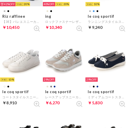
42%
20
40%
20
10
Riz raffinee
ing
le coq sportif
【3E】バレエスニーカー （ブラック）
ロックファスナーレザースニーカー （ベージュヌバック）
ランニングスタイルスニーカー（LCS マルヌ） （ブラック）
￥10,450
￥10,340
￥9,240
10
29%
29%
le coq sportif
le coq sportif
le coq sportif
コートスタイルスニーカー（ラ ローラン SI） （ホワイト）
レースアップスニーカー（LAセーヌ II ワイド/LA SEINE II WIDE） （ライトベージュ）
ミディアムコートスタイルスニーカー(LCS モンペリエ PM) （ネイビー）
￥8,910
￥6,270
￥5,830