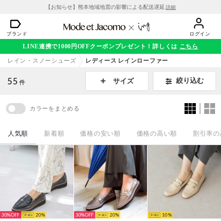
【お知らせ】熊本地域地震の影響による配送遅延
詳細
ブランド
ログイン
LINE連携で1000円OFFクーポンプレゼント！詳しくは
こちら
レイン・スノーシューズ
レディース レインローファー
55
絞り込む
サイズ
件
カラーをまとめる
人気順
新着順
価格の安い順
価格の高い順
割引率の
30%
20
30%
20
10