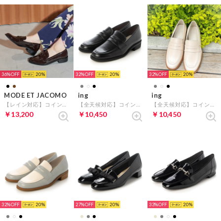
36%
20
32%
20
32%
20
MODE ET JACOMO
ing
ing
【レイン対応】コインローファー （ダークブラウンエナメル）
【全天候対応】コインローファー （ブラック）
【全天候対応】コインローファー （アイボリー）
￥13,200
￥10,450
￥10,450
32%
20
27%
20
33%
20