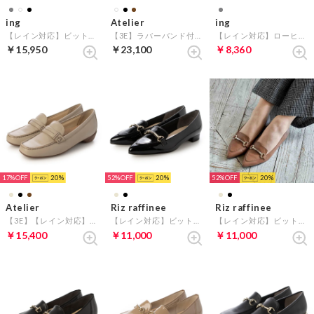
ing
Atelier
ing
【レイン対応】ビットローファー （アイボリー）
【3E】ラバーバンド付きラウンドトゥシューズ （ホワイトB）
【レイン対応】ローヒールローファー （オークエナメル）
￥15,950
￥23,100
￥8,360
17%
20
52%
20
52%
20
Atelier
Riz raffinee
Riz raffinee
【3E】【レイン対応】ステッチベルトローファーモカシンシューズ （ベージュ）
【レイン対応】ビットローファー （ブラックエナメル）
【レイン対応】ビットローファー （キャメル）
￥15,400
￥11,000
￥11,000