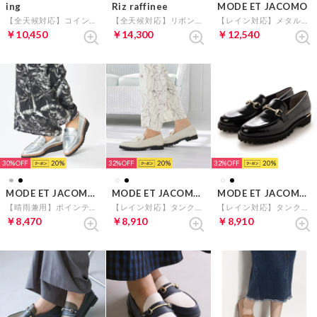
ing
Riz raffinee
MODE ET JACOMO
【全天候対応】コインローファー （グレーコンビ）
【全天候対応】リボンローファー （ブラックエナメル）
【レイン対応】メタルビットローファー （ブラックエナメル）
￥10,450
￥14,300
￥12,540
30%
20
32%
20
32%
20
MODE ET JACOMO carino
MODE ET JACOMO carino
MODE ET JACOMO carino
【晴雨兼用】ポインテッドコインローファー （シルバー）
【レイン対応】タンクソールビットローファー （アイボリーカタオシ）
【レイン対応】タンクソールビットローファー （ブラックエナメル）
￥8,470
￥8,910
￥8,910